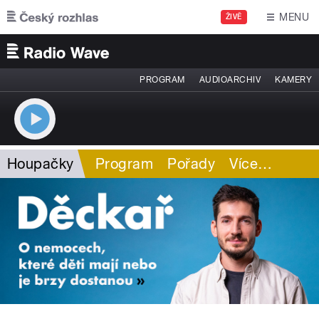
Přejít k hlavnímu obsahu
MENU
ŽIVĚ
PROGRAM
AUDIOARCHIV
KAMERY
Houpačky
Program
Pořady
Více
…