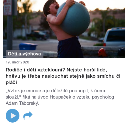
Děti a výchova
19. únor 2020
Rodiče i děti vzteklouni? Nejste horší lidé,
hněvu je třeba naslouchat stejně jako smíchu či
pláči
„Vztek je emoce a je důležité pochopit, k čemu
slouží,“ říká na úvod Houpaček o vzteku psycholog
Adam Táborský.