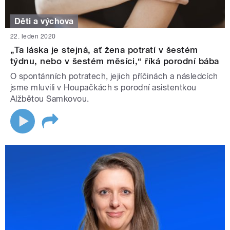
Děti a výchova
22. leden 2020
„Ta láska je stejná, ať žena potratí v šestém
týdnu, nebo v šestém měsíci,“ říká porodní bába
O spontánních potratech, jejich příčinách a následcích
jsme mluvili v Houpačkách s porodní asistentkou
Alžbětou Samkovou.