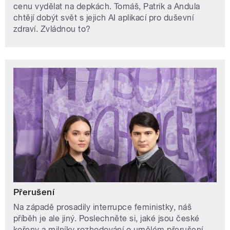
cenu vydělat na depkách. Tomáš, Patrik a Andula
chtějí dobýt svět s jejich AI aplikací pro duševní
zdraví. Zvládnou to?
Přerušení
Na západě prosadily interrupce feministky, náš
příběh je ale jiný. Poslechněte si, jaké jsou české
kořeny a milníky rozhodování o umělém přerušení