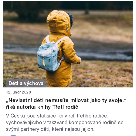
Děti a výchova
12. únor 2020
„Nevlastní děti nemusíte milovat jako ty svoje,“
říká autorka knihy Třetí rodič
V Česku jsou statisíce lidí v roli třetího rodiče,
vychovávajícího v takzvané komponované rodině se
svými partnery děti, které nejsou jejich.