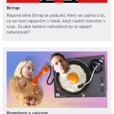
Brrrap
Rapová série Brrrap je podcast, který se zajímá o to,
co se honí rapperům v hlavě, když nedrží mikrofon v
ruce. Za jaké kariérní rozhodnutí by si rappeři
nafackovali?
Brambora s vejcem