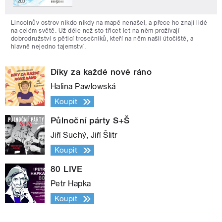
Lincolnův ostrov nikdo nikdy na mapě nenašel, a přece ho znají lidé
na celém světě. Už déle než sto třicet let na něm prožívají
dobrodružství s pěticí trosečníků, kteří na něm našli útočiště, a
hlavně nejedno tajemství.
Díky za každé nové ráno
Halina Pawlowská
Koupit
Půlnoční párty S+Š
Jiří Suchý, Jiří Šlitr
Koupit
80 LIVE
Petr Hapka
Koupit