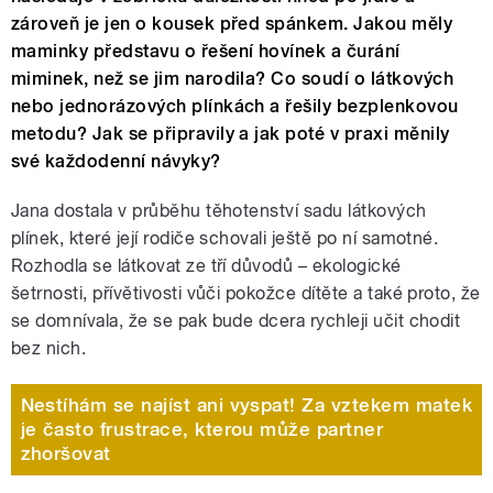
zároveň je jen o kousek před spánkem. Jakou měly
maminky představu o řešení hovínek a čurání
miminek, než se jim narodila? Co soudí o látkových
nebo jednorázových plínkách a řešily bezplenkovou
metodu? Jak se připravily a jak poté v praxi měnily
své každodenní návyky?
Jana dostala v průběhu těhotenství sadu látkových
plínek, které její rodiče schovali ještě po ní samotné.
Rozhodla se látkovat ze tří důvodů – ekologické
šetrnosti, přívětivosti vůči pokožce dítěte a také proto, že
se domnívala, že se pak bude dcera rychleji učit chodit
bez nich.
Nestíhám se najíst ani vyspat! Za vztekem matek
je často frustrace, kterou může partner
zhoršovat