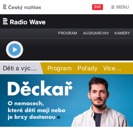
Přejít k hlavnímu obsahu
MENU
ŽIVĚ
PROGRAM
AUDIOARCHIV
KAMERY
Děti a výchova
Program
Pořady
Více
…