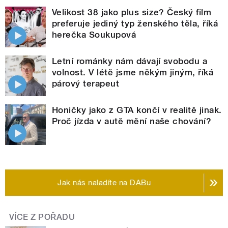
Velikost 38 jako plus size? Český film
preferuje jediný typ ženského těla, říká
herečka Soukupová
Letní románky nám dávají svobodu a
volnost. V létě jsme někým jiným, říká
párový terapeut
Honičky jako z GTA končí v realitě jinak.
Proč jízda v autě mění naše chování?
Jak nás naladíte na DABu
VÍCE Z POŘADU