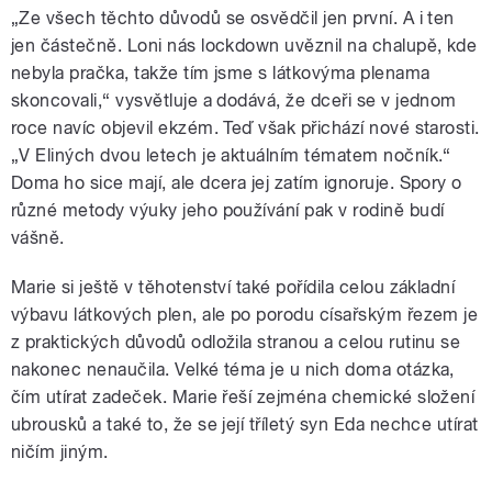
„Ze všech těchto důvodů se osvědčil jen první. A i ten
jen částečně. Loni nás lockdown uvěznil na chalupě, kde
nebyla pračka, takže tím jsme s látkovýma plenama
skoncovali,“ vysvětluje a dodává, že dceři se v jednom
roce navíc objevil ekzém. Teď však přichází nové starosti.
„V Eliných dvou letech je aktuálním tématem nočník.“
Doma ho sice mají, ale dcera jej zatím ignoruje. Spory o
různé metody výuky jeho používání pak v rodině budí
vášně.
Marie si ještě v těhotenství také pořídila celou základní
výbavu látkových plen, ale po porodu císařským řezem je
z praktických důvodů odložila stranou a celou rutinu se
nakonec nenaučila. Velké téma je u nich doma otázka,
čím utírat zadeček. Marie řeší zejména chemické složení
ubrousků a také to, že se její tříletý syn Eda nechce utírat
ničím jiným.