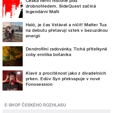
Česká herní historie pod
drobnohledem. SideQuest začíná
legendární Mafií
Haló, je čas Vstávat a ničit! Matter Tua
na debutu přetavují vztek v bezuzdnou
energii
Dendrofilní radovánky. Tichá přítelkyně
coby erotika botanika
Klavír a procítěnost jako z divadelních
prken. Edúv Syn překvapuje v nové
Fonosession
E-SHOP ČESKÉHO ROZHLASU