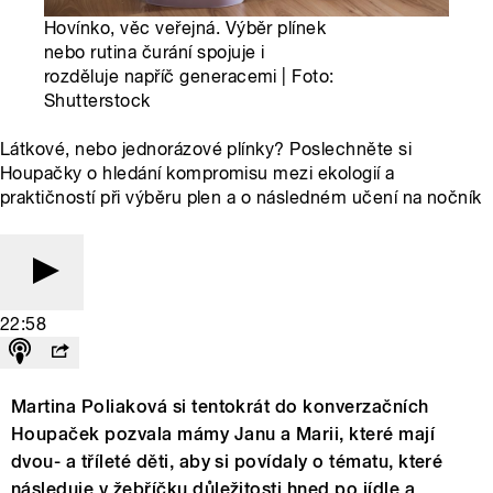
Hovínko, věc veřejná. Výběr plínek
nebo rutina čurání spojuje i
rozděluje napříč generacemi | Foto:
Shutterstock
Látkové, nebo jednorázové plínky? Poslechněte si
Houpačky o hledání kompromisu mezi ekologií a
praktičností při výběru plen a o následném učení na nočník
22:58
Martina Poliaková si tentokrát do konverzačních
Houpaček pozvala mámy Janu a Marii, které mají
dvou- a tříleté děti, aby si povídaly o tématu, které
následuje v žebříčku důležitosti hned po jídle a