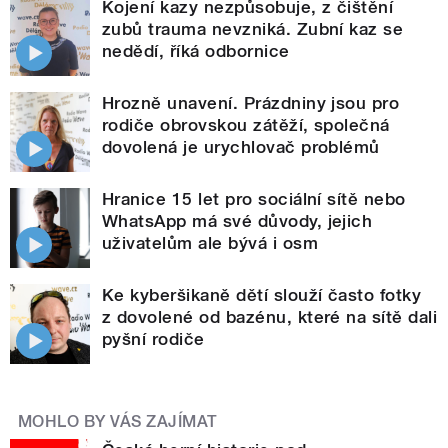
Kojení kazy nezpůsobuje, z čištění
zubů trauma nevzniká. Zubní kaz se
nedědí, říká odbornice
Hrozně unavení. Prázdniny jsou pro
rodiče obrovskou zátěží, společná
dovolená je urychlovač problémů
Hranice 15 let pro sociální sítě nebo
WhatsApp má své důvody, jejich
uživatelům ale bývá i osm
Ke kyberšikaně dětí slouží často fotky
z dovolené od bazénu, které na sítě dali
pyšní rodiče
MOHLO BY VÁS ZAJÍMAT