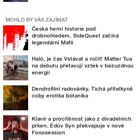
MOHLO BY VÁS ZAJÍMAT
Česká herní historie pod
drobnohledem. SideQuest začíná
legendární Mafií
Haló, je čas Vstávat a ničit! Matter Tua
na debutu přetavují vztek v bezuzdnou
energii
Dendrofilní radovánky. Tichá přítelkyně
coby erotika botanika
Klavír a procítěnost jako z divadelních
prken. Edúv Syn překvapuje v nové
Fonosession