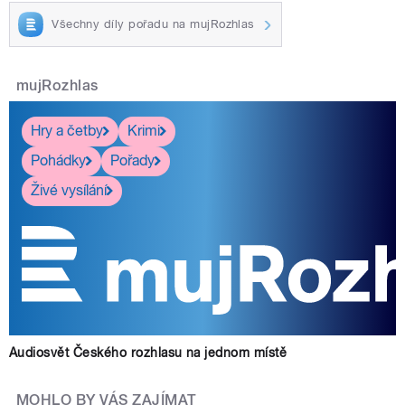
Všechny díly pořadu na mujRozhlas
mujRozhlas
Hry a četby
Krimi
Pohádky
Pořady
Živé vysílání
Audiosvět Českého rozhlasu na jednom místě
MOHLO BY VÁS ZAJÍMAT