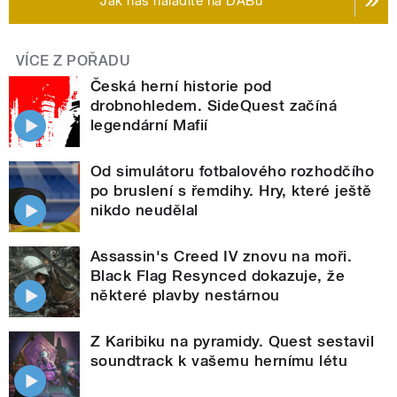
Jak nás naladíte na DABu
VÍCE Z POŘADU
Česká herní historie pod
drobnohledem. SideQuest začíná
legendární Mafií
Od simulátoru fotbalového rozhodčího
po bruslení s řemdihy. Hry, které ještě
nikdo neudělal
Assassin's Creed IV znovu na moři.
Black Flag Resynced dokazuje, že
některé plavby nestárnou
Z Karibiku na pyramidy. Quest sestavil
soundtrack k vašemu hernímu létu