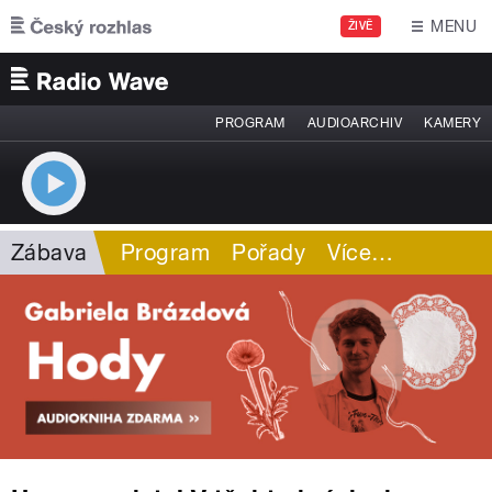
Přejít k hlavnímu obsahu
MENU
ŽIVĚ
PROGRAM
AUDIOARCHIV
KAMERY
Zábava
Program
Pořady
Více
…