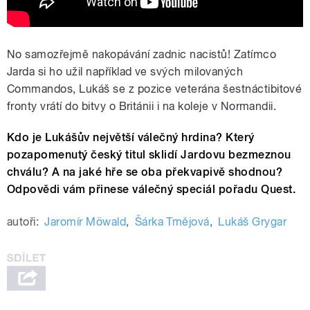
No samozřejmě nakopávání zadnic nacistů! Zatímco
Jarda si ho užil například ve svých milovaných
Commandos, Lukáš se z pozice veterána šestnáctibitové
fronty vrátí do bitvy o Británii i na koleje v Normandii.
Kdo je Lukášův největší válečný hrdina? Který
pozapomenutý český titul sklidí Jardovu bezmeznou
chválu? A na jaké hře se oba překvapivě shodnou?
Odpovědi vám přinese válečný speciál pořadu Quest.
autoři:
Jaromír Möwald
,
Šárka Tmějová
,
Lukáš Grygar