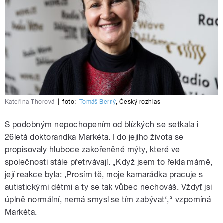
Kateřina Thorová
|
foto:
Tomáš Berný
,
Český rozhlas
S podobným nepochopením od blízkých se setkala i
26letá doktorandka Markéta. I do jejího života se
propisovaly hluboce zakořeněné mýty, které ve
společnosti stále přetrvávají. „Když jsem to řekla mámě,
její reakce byla: ‚Prosím tě, moje kamarádka pracuje s
autistickými dětmi a ty se tak vůbec nechováš. Vždyť jsi
úplně normální, nemá smysl se tím zabývat‘,“ vzpomíná
Markéta.