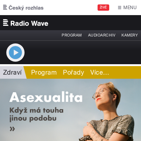
Přejít k hlavnímu obsahu
MENU
ŽIVĚ
PROGRAM
AUDIOARCHIV
KAMERY
Zdraví
Program
Pořady
Více
…