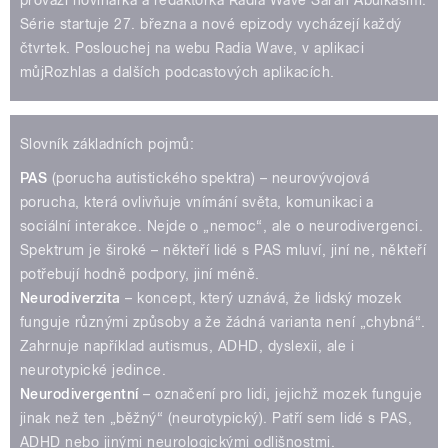
Série startuje 27. března a nové epizody vycházejí každý
čtvrtek. Poslouchej na webu Radia Wave, v aplikaci
můjRozhlas a dalších podcastových aplikacích.
Slovník základních pojmů:
PAS
(porucha autistického spektra) – neurovývojová
porucha, která ovlivňuje vnímání světa, komunikaci a
sociální interakce. Nejde o „nemoc“, ale o neurodivergenci.
Spektrum je široké – někteří lidé s PAS mluví, jiní ne, někteří
potřebují hodně podpory, jiní méně.
Neurodiverzita
– koncept, který uznává, že lidský mozek
funguje různými způsoby a že žádná varianta není „chybná“.
Zahrnuje například autismus, ADHD, dyslexii, ale i
neurotypické jedince.
Neurodivergentní
– označení pro lidi, jejichž mozek funguje
jinak než ten „běžný“ (neurotypický). Patří sem lidé s PAS,
ADHD nebo jinými neurologickými odlišnostmi.