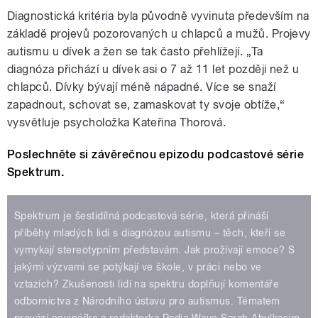
Diagnostická kritéria byla původně vyvinuta především na
základě projevů pozorovaných u chlapců a mužů. Projevy
autismu u dívek a žen se tak často přehlížejí. „Ta
diagnóza přichází u dívek asi o 7 až 11 let později než u
chlapců. Dívky bývají méně nápadné. Více se snaží
zapadnout, schovat se, zamaskovat ty svoje obtíže,“
vysvětluje psycholožka Kateřina Thorová.
Poslechněte si závěrečnou epizodu podcastové série
Spektrum.
Spektrum je šestidílná podcastová série, která přináší
příběhy mladých lidí s diagnózou autismu – těch, kteří se
vymykají stereotypním představám. Jak prožívají emoce? S
jakými výzvami se potýkají ve škole, v práci nebo ve
vztazích? Zkušenosti lidí na spektru doplňují komentáře
odbornictva z Národního ústavu pro autismus. Tématem
provází novinářka a redaktorka Radia Wave Sarah Abulkasim.