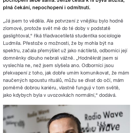
pochopení sebe sama. Jenže cesta k ní bývá složitá,
plná čekání, nepochopení i odmítnutí.
„Já jsem to věděla. Ale potvrzení z vnějšku bylo hodně
zlomové, protože svět mě do té doby v podstatě
gaslightoval,“ říká třiadvacetiletá studentka sociologie
Ludmila. Přestože o možnosti, že by mohla být na
spektru, začala přemýšlet už jako náctiletá, odborníci její
domněnky dlouho nebrali vážně. „Hodněkrát jsem si
vyslechla ne, než jsem slyšela ano. Odborníci jsou
překvapení z toho, jak dobře umím komunikovat, že mám
naučených spoustu rituálů, můžu se dívat do očí, mám
poměrně dobrou kariéru, vlastně funguji v tom světě,
jako kdybych byla v uvozovkách normální,“ dodává.