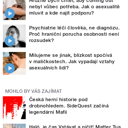
Hrozně bych chtěl, aby coming out
nebyl vůbec potřeba. Jak o asexualitě
mluvit a kde najít podporu?
Psychiatrie léčí člověka, ne diagnózu.
Proč hraniční porucha osobnosti není
rozsudek?
Milujeme se jinak, blízkost spočívá
v maličkostech. Jak vypadají vztahy
asexuálních lidí?
MOHLO BY VÁS ZAJÍMAT
Česká herní historie pod
drobnohledem. SideQuest začíná
legendární Mafií
Haló, je čas Vstávat a ničit! Matter Tua