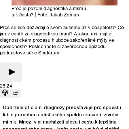
Proč je pozdní diagnostika autismu
tak častá? | Foto: Jakub Zeman
Proč se lidé dozvídají o svém autismu až v dospělosti? Co
jim v cestě za diagnostikou brání? A jakou roli hrají v
diagnostickém procesu hluboce zakořeněné mýty ve
společnosti? Poslechněte si závěrečnou epizodu
podcastové série Spektrum
26:24
Obdržení oficiální diagnózy představuje pro spoustu
lidí s poruchou autistického spektra zásadní životní
milník. Mnozí v ní nacházejí úlevu i cestu k lepšímu