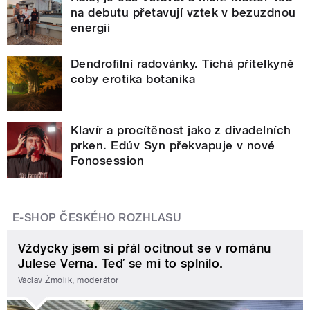
na debutu přetavují vztek v bezuzdnou
energii
Dendrofilní radovánky. Tichá přítelkyně
coby erotika botanika
Klavír a procítěnost jako z divadelních
prken. Edúv Syn překvapuje v nové
Fonosession
E-SHOP ČESKÉHO ROZHLASU
Vždycky jsem si přál ocitnout se v románu
Julese Verna. Teď se mi to splnilo.
Václav Žmolík, moderátor