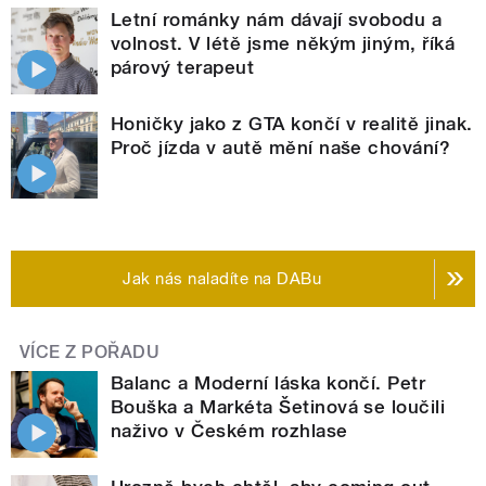
Letní románky nám dávají svobodu a
volnost. V létě jsme někým jiným, říká
párový terapeut
Honičky jako z GTA končí v realitě jinak.
Proč jízda v autě mění naše chování?
Jak nás naladíte na DABu
VÍCE Z POŘADU
Balanc a Moderní láska končí. Petr
Bouška a Markéta Šetinová se loučili
naživo v Českém rozhlase