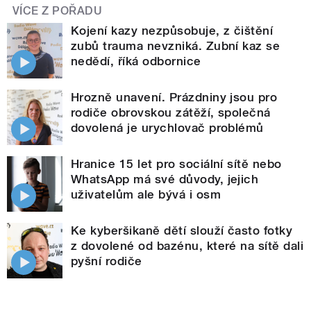
VÍCE Z POŘADU
Kojení kazy nezpůsobuje, z čištění
zubů trauma nevzniká. Zubní kaz se
nedědí, říká odbornice
Hrozně unavení. Prázdniny jsou pro
rodiče obrovskou zátěží, společná
dovolená je urychlovač problémů
Hranice 15 let pro sociální sítě nebo
WhatsApp má své důvody, jejich
uživatelům ale bývá i osm
Ke kyberšikaně dětí slouží často fotky
z dovolené od bazénu, které na sítě dali
pyšní rodiče