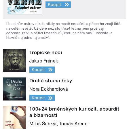
Koupit
Lincolnův ostrov nikdo nikdy na mapě nenašel, a přece ho znají lidé
na celém světě. Už déle než sto třicet let na něm prožívají
dobrodružství s pěticí trosečníků, kteří na něm našli útočiště, a
hlavně nejedno tajemství.
Tropické noci
Jakub Fránek
Koupit
Druhá strana řeky
Nora Eckhardtová
Koupit
100+24 brněnských kuriozit, absurdit
a bizarností
Miloš Šenkýř, Tomáš Kremr