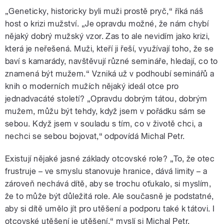
„Geneticky, historicky byli muži prostě pryč,“ říká náš
host o krizi mužství. „Je opravdu možné, že nám chybí
nějaký dobrý mužský vzor. Zas to ale nevidím jako krizi,
která je neřešená. Muži, kteří ji řeší, využívají toho, že se
baví s kamarády, navštěvují různé semináře, hledají, co to
znamená být mužem.“ Vzniká už v podhoubí seminářů a
knih o moderních mužích nějaký ideál otce pro
jednadvacáté století? „Opravdu dobrým tátou, dobrým
mužem, můžu být tehdy, když jsem v pořádku sám se
sebou. Když jsem v souladu s tím, co v životě chci, a
nechci se sebou bojovat,“ odpovídá Michal Petr.
Existují nějaké jasné základy otcovské role? „To, že otec
frustruje – ve smyslu stanovuje hranice, dává limity – a
zároveň nechává dítě, aby se trochu oťukalo, si myslím,
že to může být důležitá role. Ale současně je podstatné,
aby si dítě umělo jít pro utěšení a podporu také k tátovi. I
otcovské utěšení je utěšení,“ myslí si Michal Petr.