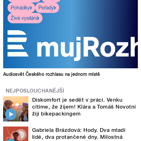
Pohádky
Pořady
Živé vysílání
Audiosvět Českého rozhlasu na jednom místě
NEJPOSLOUCHANĚJŠÍ
Diskomfort je sedět v práci. Venku
cítíme, že žijem! Klára a Tomáš Novotní
žijí bikepackingem
Gabriela Brázdová: Hody. Dva mladí
lidé, dva protančené dny. Milostná