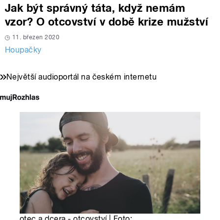
Jak být správný táta, když nemám
vzor? O otcovství v době krize mužství
11. březen 2020
Houpačky
Největší audioportál na českém internetu
otec a dcera - otcovství | Foto: