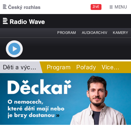
Přejít k hlavnímu obsahu
MENU
ŽIVĚ
PROGRAM
AUDIOARCHIV
KAMERY
Děti a výchova
Program
Pořady
Více
…