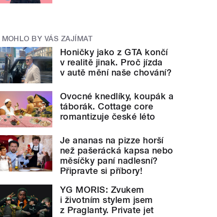
MOHLO BY VÁS ZAJÍMAT
Honičky jako z GTA končí
v realitě jinak. Proč jízda
v autě mění naše chování?
Ovocné knedlíky, koupák a
táborák. Cottage core
romantizuje české léto
Je ananas na pizze horší
než pašerácká kapsa nebo
měsíčky paní nadlesní?
Připravte si příbory!
YG MORIS: Zvukem
i životním stylem jsem
z Praglanty. Private jet