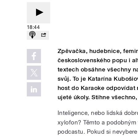
18:44
Zpěvačka, hudebnice, femin
československého popu i alt
textech obsáhne všechny na
svůj. To je Katarína Kubošio
host do Karaoke odpovídat n
ujeté úkoly. Stihne všechno
Inteligence, nebo lidská do
xylofon? Těmto a podobným v
podcastu. Pokud si nevybere 