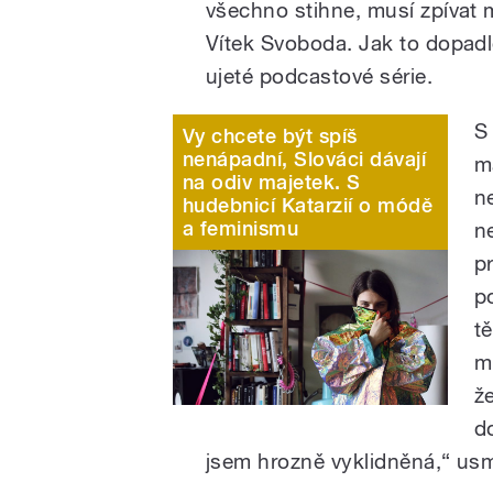
všechno stihne, musí zpívat
Vítek Svoboda. Jak to dopadl
ujeté podcastové série.
S 
Vy chcete být spíš
nenápadní, Slováci dávají
m
na odiv majetek. S
n
hudebnicí Katarzií o módě
a feminismu
n
p
p
t
m
že
d
jsem hrozně vyklidněná,“ usm