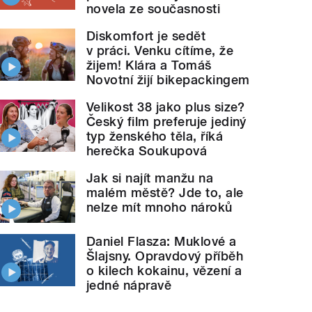
novela ze současnosti
Diskomfort je sedět
v práci. Venku cítíme, že
žijem! Klára a Tomáš
Novotní žijí bikepackingem
Velikost 38 jako plus size?
Český film preferuje jediný
typ ženského těla, říká
herečka Soukupová
Jak si najít manžu na
malém městě? Jde to, ale
nelze mít mnoho nároků
Daniel Flasza: Muklové a
Šlajsny. Opravdový příběh
o kilech kokainu, vězení a
jedné nápravě