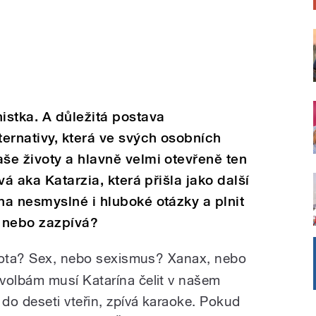
istka. A důležitá postava
ernativy, která ve svých osobních
še životy a hlavně velmi otevřeně ten
vá aka Katarzia, která přišla jako další
a nesmyslné i hluboké otázky a plnit
, nebo zazpívá?
brota? Sex, nebo sexismus? Xanax, nebo
olbám musí Katarína čelit v našem
do deseti vteřin, zpívá karaoke. Pokud