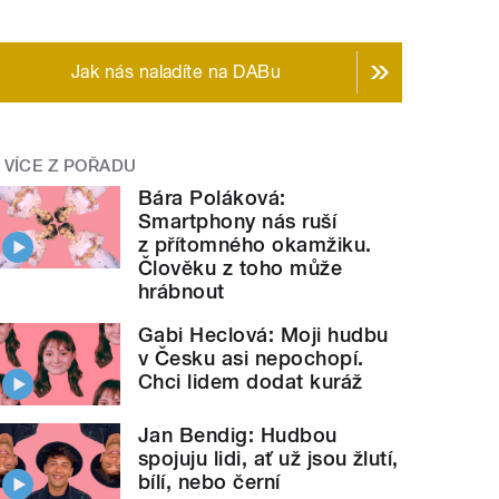
Jak nás naladíte na DABu
VÍCE Z POŘADU
Bára Poláková:
Smartphony nás ruší
z přítomného okamžiku.
Člověku z toho může
hrábnout
Gabi Heclová: Moji hudbu
v Česku asi nepochopí.
Chci lidem dodat kuráž
Jan Bendig: Hudbou
spojuju lidi, ať už jsou žlutí,
bílí, nebo černí