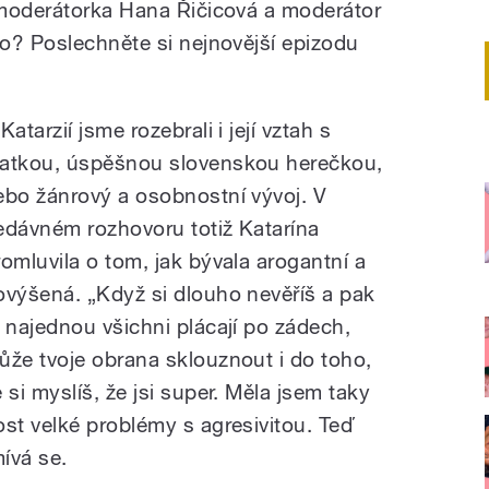
 moderátorka Hana Řičicová a moderátor
o? Poslechněte si nejnovější epizodu
Katarzií jsme rozebrali i její vztah s
atkou, úspěšnou slovenskou herečkou,
ebo žánrový a osobnostní vývoj. V
edávném rozhovoru totiž Katarína
romluvila o tom, jak bývala arogantní a
ovýšená. „Když si dlouho nevěříš a pak
ě najednou všichni plácají po zádech,
ůže tvoje obrana sklouznout i do toho,
 si myslíš, že jsi super. Měla jsem taky
ost velké problémy s agresivitou. Teď
ívá se.