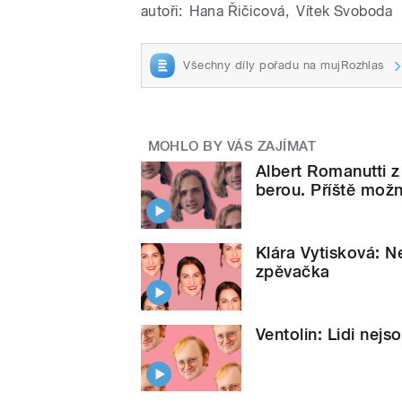
autoři:
Hana Řičicová
,
Vítek Svoboda
Všechny díly pořadu na mujRozhlas
MOHLO BY VÁS ZAJÍMAT
Albert Romanutti z 
berou. Příště možn
Klára Vytisková: N
zpěvačka
Ventolin: Lidi nejs