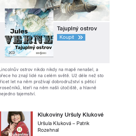
Tajuplný ostrov
Koupit
Lincolnův ostrov nikdo nikdy na mapě nenašel, a
přece ho znají lidé na celém světě. Už déle než sto
třicet let na něm prožívají dobrodružství s pěticí
trosečníků, kteří na něm našli útočiště, a hlavně
nejedno tajemství.
Klukoviny Uršuly Klukové
Uršula Kluková – Patrik
Rozehnal