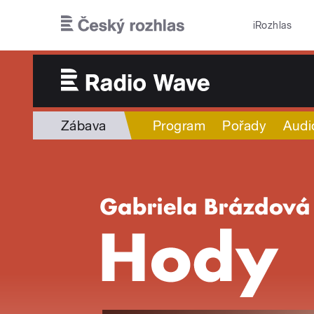
Přejít k hlavnímu obsahu
iRozhlas
Zábava
Program
Pořady
Audi