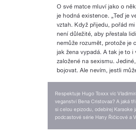
O své matce mluví jako o něk
je hodná existence. „Teď je v
vztah. Když přijedu, pořád mi
není důležité, aby přestala li
nemůže rozumět, protože je ce
jak žena vypadá. A tak je to 
založené na sexismu. Jediné,
bojovat. Ale nevím, jestli mů
Respektuje Hugo Toxxx víc Vladimira
veganství Bena Cristovaa? A jaká tř
si celou epizodu, odebírej Karaoke j
podcastové série Hany Řičicové a V