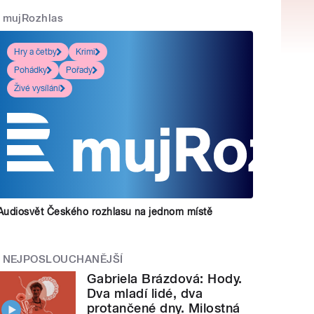
mujRozhlas
Hry a četby
Krimi
Pohádky
Pořady
Živé vysílání
Audiosvět Českého rozhlasu na jednom místě
NEJPOSLOUCHANĚJŠÍ
Gabriela Brázdová: Hody.
Dva mladí lidé, dva
protančené dny. Milostná