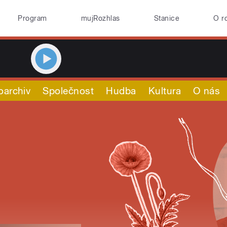
Program
mujRozhlas
Stanice
O r
oarchiv
Společnost
Hudba
Kultura
O nás