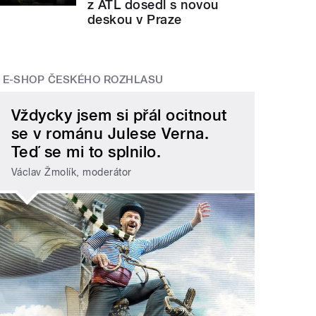
z ATL dosedl s novou
deskou v Praze
E-SHOP ČESKÉHO ROZHLASU
Vždycky jsem si přál ocitnout
se v románu Julese Verna.
Teď se mi to splnilo.
Václav Žmolík, moderátor