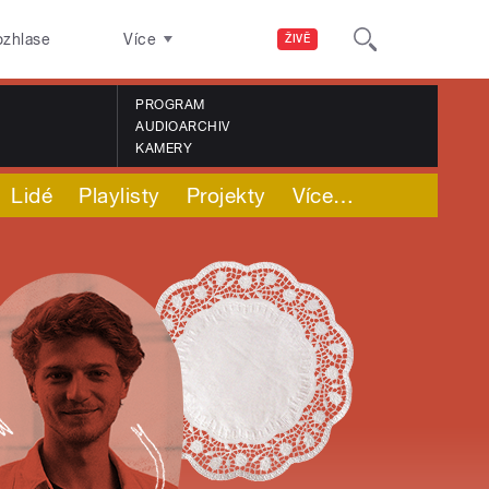
ozhlase
Více
ŽIVĚ
PROGRAM
AUDIOARCHIV
KAMERY
Lidé
Playlisty
Projekty
Více
…