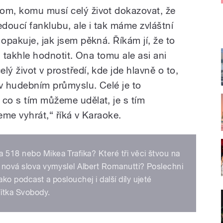
om, komu musí celý život dokazovat, že
edoucí fanklubu, ale i tak máme zvláštní
 opakuje, jak jsem pěkná. Říkám jí, že to
di takhle hodnotit. Ona tomu ale asi ani
lý život v prostředí, kde jde hlavně o to,
i v hudebním průmyslu. Celé je to
 co s tím můžeme udělat, je s tím
žeme vyhrát,“ říká v Karaoke.
 518 nebo Mikea Trafika? Které tři věci štvou na
i nová slova vymyslel Albert Romanutti? Poslechni
ako podcast a poslouchej i další díly ujeté
ítka Svobody.