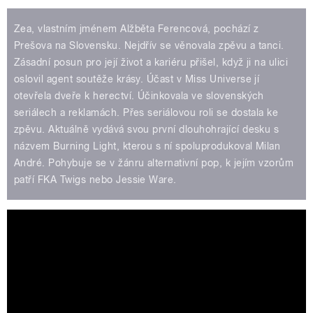
Zea, vlastním jménem Alžběta Ferencová, pochází z
Prešova na Slovensku. Nejdřív se věnovala zpěvu a tanci.
Zásadní posun pro její život a kariéru přišel, když ji na ulici
oslovil agent soutěže krásy. Účast v Miss Universe jí
otevřela dveře k herectví. Účinkovala ve slovenských
seriálech a reklamách. Přes seriálovou roli se dostala ke
zpěvu. Aktuálně vydává svou první dlouhohrající desku s
názvem Burning Light, kterou s ní spoluprodukoval Milan
André. Pohybuje se v žánru alternativní pop, k jejím vzorům
patří FKA Twigs nebo Jessie Ware.
ZEA - Hold Me (feat.Milan André)