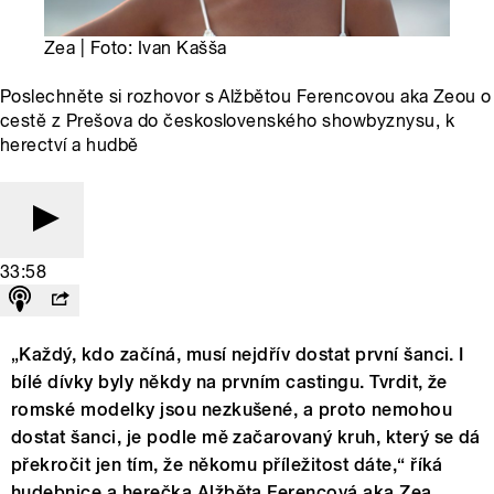
Zea | Foto: Ivan Kašša
Poslechněte si rozhovor s Alžbětou Ferencovou aka Zeou o
cestě z Prešova do československého showbyznysu, k
herectví a hudbě
33:58
„Každý, kdo začíná, musí nejdřív dostat první šanci. I
bílé dívky byly někdy na prvním castingu. Tvrdit, že
romské modelky jsou nezkušené, a proto nemohou
dostat šanci, je podle mě začarovaný kruh, který se dá
překročit jen tím, že někomu příležitost dáte,“ říká
hudebnice a herečka Alžběta Ferencová aka Zea.