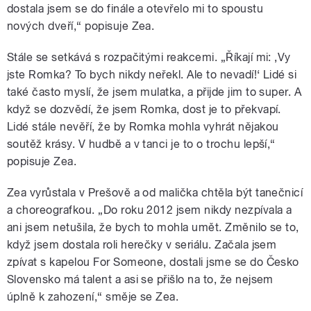
dostala jsem se do finále a otevřelo mi to spoustu
nových dveří,“ popisuje Zea.
Stále se setkává s rozpačitými reakcemi. „Říkají mi: ‚Vy
jste Romka? To bych nikdy neřekl. Ale to nevadí!‘ Lidé si
také často myslí, že jsem mulatka, a přijde jim to super. A
když se dozvědí, že jsem Romka, dost je to překvapí.
Lidé stále nevěří, že by Romka mohla vyhrát nějakou
soutěž krásy. V hudbě a v tanci je to o trochu lepší,“
popisuje Zea.
Zea vyrůstala v Prešově a od malička chtěla být tanečnicí
a choreografkou. „Do roku 2012 jsem nikdy nezpívala a
ani jsem netušila, že bych to mohla umět. Změnilo se to,
když jsem dostala roli herečky v seriálu. Začala jsem
zpívat s kapelou For Someone, dostali jsme se do Česko
Slovensko má talent a asi se přišlo na to, že nejsem
úplně k zahození,“ směje se Zea.