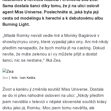
Sama dostala šanci díky tomu, že ji na ulici oslovil
agent Miss Universe. Poslechněte si, jaká byla její
cesta od modelingu k herectví a k debutovému albu
Burning Light.
„Mladé Romky nevidí vedle mě a Moniky Bagárové v
showbyznysu vzory, které vypadají jako ony. Ani mě nikdy
předtím nenapadlo, že bych mohla jít na casting. Dokud
nevíte, že máte zelenou a i vy můžete přijít a dostat
šanci, nic se nestane,“ říká Zea.
Zea
|
foto:
Ivan Kašša
Život a kariéru jí změnila soutěž Miss Universe. Dostala
se do ní přes náhodné oslovení na ulici: „Nikdy předtím
jsem neviděla v televizi v nějaké slovenské soutěži krásy
dívku jako já, Romku. Moc jsem tomu nevěřila, ale