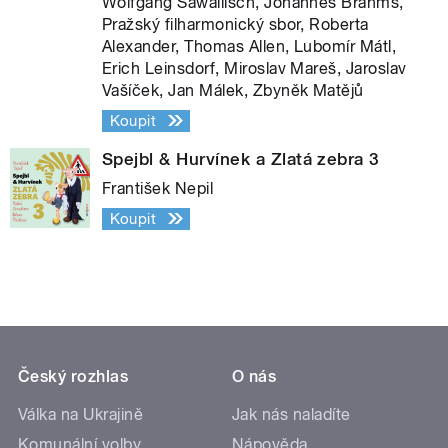
Wolfgang Sawallisch, Johannes Brahms,
Pražský filharmonický sbor, Roberta
Alexander, Thomas Allen, Lubomír Mátl,
Erich Leinsdorf, Miroslav Mareš, Jaroslav
Vašíček, Jan Málek, Zbyněk Matějů
Koupit
Spejbl & Hurvínek a Zlatá zebra 3
František Nepil
Koupit
Český rozhlas
O nás
Válka na Ukrajině
Jak nás naladíte
Komunální volby
Nápověda