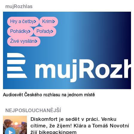
mujRozhlas
Hry a četby
Krimi
Pohádky
Pořady
Živé vysílání
Audiosvět Českého rozhlasu na jednom místě
NEJPOSLOUCHANĚJŠÍ
Diskomfort je sedět v práci. Venku
cítíme, že žijem! Klára a Tomáš Novotní
žijí bikepackingem