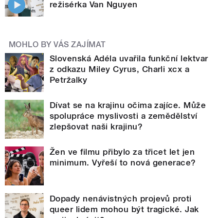
režisérka Van Nguyen
MOHLO BY VÁS ZAJÍMAT
Slovenská Adéla uvařila funkční lektvar
z odkazu Miley Cyrus, Charli xcx a
Petržalky
Dívat se na krajinu očima zajíce. Může
spolupráce myslivosti a zemědělství
zlepšovat naši krajinu?
Žen ve filmu přibylo za třicet let jen
minimum. Vyřeší to nová generace?
Dopady nenávistných projevů proti
queer lidem mohou být tragické. Jak