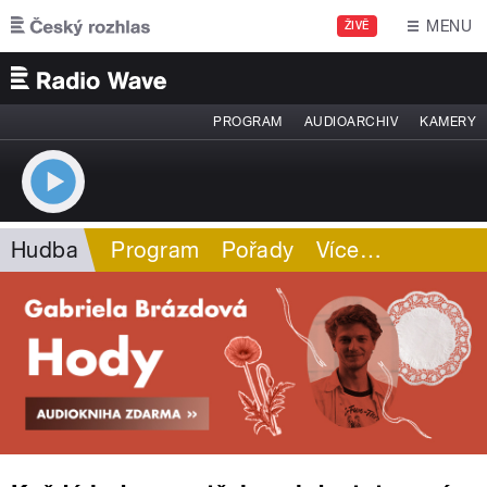
Přejít k hlavnímu obsahu
MENU
ŽIVĚ
PROGRAM
AUDIOARCHIV
KAMERY
Hudba
Program
Pořady
Více
…