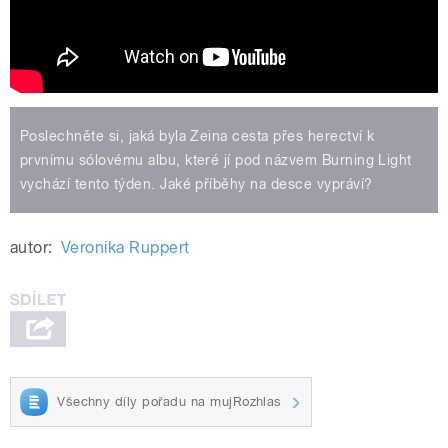
Poslechněte si, jaká byla Zeina cesta přes herectví k
prvnímu sólovému albu, které jí pod názvem Burning Light
vychází tento týden. Jaké příběhy na desce vypráví?
autor:
Veronika Ruppert
Všechny díly pořadu na mujRozhlas