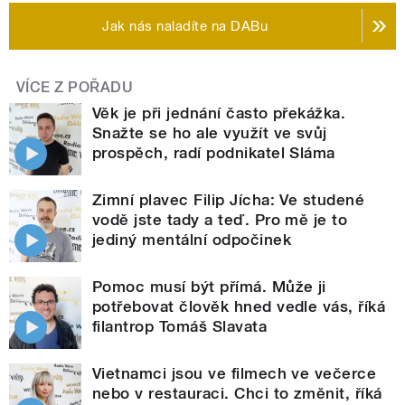
Jak nás naladíte na DABu
VÍCE Z POŘADU
Věk je při jednání často překážka.
Snažte se ho ale využít ve svůj
prospěch, radí podnikatel Sláma
Zimní plavec Filip Jícha: Ve studené
vodě jste tady a teď. Pro mě je to
jediný mentální odpočinek
Pomoc musí být přímá. Může ji
potřebovat člověk hned vedle vás, říká
filantrop Tomáš Slavata
Vietnamci jsou ve filmech ve večerce
nebo v restauraci. Chci to změnit, říká