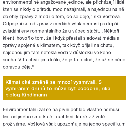
environmentálně angažované jedince, ale přicházejí i lidé,
kteří se nikdy o přírodu moc nezajímali, a najednou na ně
dolehly zprávy z médií o tom, co se děje,“ říká Voštová.
Odpojení se od zpráv v médiích však nemusí pro lepší
zvládání environmentálního žalu vůbec stačit. „Někteří
klienti hovoří o tom, že i když přestali sledovat média a
zprávy spojené s klimatem, tak když přijeli na chatu,
najednou jim tam netekla voda v důsledku velkého
sucha. V tu chvíli jim došlo, že je to reálné, že už se něco
opravdu děje.“
Klimatické změně se mnozí vysmívali. S
vymíráním druhů to může být podobné, říká
biolog Kindlmann
Environmentální žal se na první pohled vlastně nemusí
lišit od jiného smutku či truchlení, které v životě
prožíváme. Voštová však upozorňuje na jedno specifikum