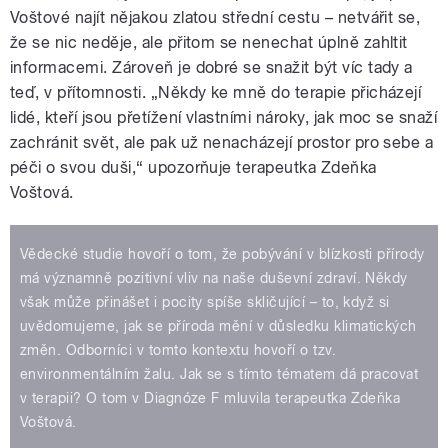
Voštové najít nějakou zlatou střední cestu – netvářit se,
že se nic neděje, ale přitom se nenechat úplně zahltit
informacemi. Zároveň je dobré se snažit být víc tady a
teď, v přítomnosti. „Někdy ke mně do terapie přicházejí
lidé, kteří jsou přetížení vlastními nároky, jak moc se snaží
zachránit svět, ale pak už nenacházejí prostor pro sebe a
péči o svou duši,“ upozorňuje terapeutka Zdeňka
Voštová.
Vědecké studie hovoří o tom, že pobývání v blízkosti přírody
má významně pozitivní vliv na naše duševní zdraví. Někdy
však může přinášet i pocity spíše skličující – to, když si
uvědomujeme, jak se příroda mění v důsledku klimatických
změn. Odborníci v tomto kontextu hovoří o tzv.
environmentálním žalu. Jak se s tímto tématem dá pracovat
v terapii? O tom v Diagnóze F mluvila terapeutka Zdeňka
Voštová.