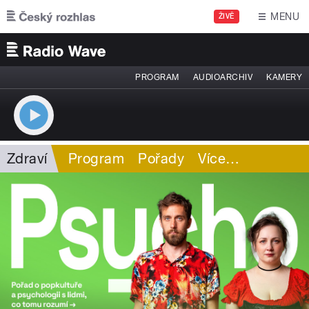
Přejít k hlavnímu obsahu
MENU
ŽIVĚ
PROGRAM
AUDIOARCHIV
KAMERY
Zdraví
Program
Pořady
Více
…