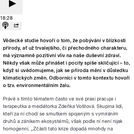
18:28
Vědecké studie hovoří o tom, že pobývání v blízkosti
přírody, ať už trvalejšího, či přechodného charakteru,
má významně pozitivní vliv na naše duševní zdraví.
Někdy však může přinášet i pocity spíše skličující – to,
když si uvědomujeme, jak se příroda mění v důsledku
klimatických změn. Odborníci v tomto kontextu hovoří
o tzv. environmentálním žalu.
Právě s tímto tématem často ve své praxi pracuje i
terapeutka a mediátorka Zdeňka Voštová. Skupina lidí,
kteří za ní chodí se smutkem spojeným s vymíráním
druhů a zánikem ekosystémů, však podle ní není nijak
homogenní. „Zčásti tato krize dopadá mnohdy na