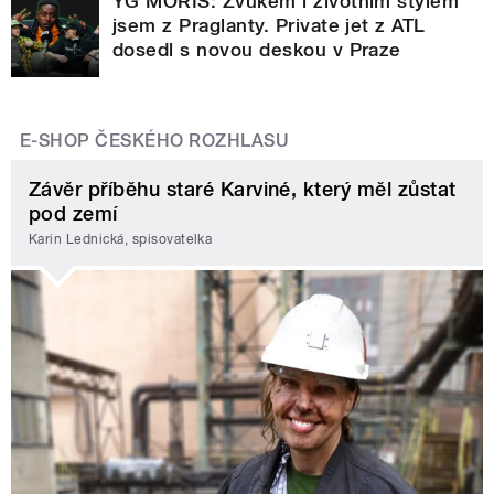
YG MORIS: Zvukem i životním stylem
jsem z Praglanty. Private jet z ATL
dosedl s novou deskou v Praze
E-SHOP ČESKÉHO ROZHLASU
Závěr příběhu staré Karviné, který měl zůstat
pod zemí
Karin Lednická, spisovatelka