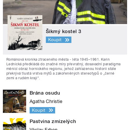
Šikmý kostel 3
Koupit
Románová kronika ztraceného města - léta 1945–1961. Karin
Lednická předkládá do značné míry převratný, dosavadní paradigma
měnící obraz hornického regionu, jehož zahlazenou historii stále
překrývá tlustá vrstva mýtů a zakořeněných stereotypů o „černé
zemi a rudém kraji“.
Brána osudu
Agatha Christie
Koupit
Pastvina zmizelých
Václav Erben