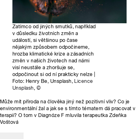
Zatímco od jiných smutků, například
v důsledku životních změn a
událostí, si většinou po čase
nějakým způsobem odpočineme,
hrozba klimatické krize a zásadních
změn v našich životech nad námi
visí neustále a zhoršuje se,
odpočinout si od ní prakticky nelze |
Foto: Henry Be, Unsplash,
Licence
Unsplash
,
©
Může mít příroda na člověka jiný než pozitivní vliv? Co je
environmentální žal a jak se s tímto tématem dá pracovat v
terapii? O tom v Diagnóze F mluvila terapeutka Zdeňka
Voštová