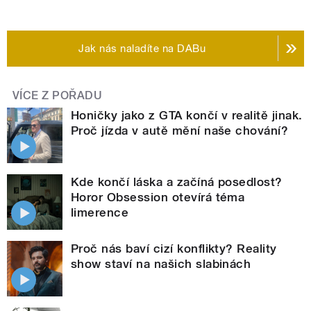
Jak nás naladíte na DABu
VÍCE Z POŘADU
Honičky jako z GTA končí v realitě jinak.
Proč jízda v autě mění naše chování?
Kde končí láska a začíná posedlost?
Horor Obsession otevírá téma
limerence
Proč nás baví cizí konflikty? Reality
show staví na našich slabinách