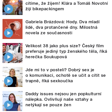
cítíme, že žijem! Klára a Tomáš Novotní
žijí bikepackingem
Gabriela Brázdová: Hody. Dva mladí
lidé, dva protančené dny. Milostná
novela ze současnosti
Velikost 38 jako plus size? Český film
preferuje jediný typ ženského těla, říká
herečka Soukupová
Jde mi to v posteli? Dobrý sex je
o komunikaci, ochotě se učit a cítit se
trapně, říká sexkoučka
Daddy issues nejsou jen popkulturní
nálepka. Ovlivňují naše vztahy a
netýkají se pouze žen