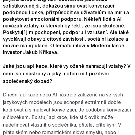
sofistikovanější, dokážou simulovat konverzaci
podobnou lidské, přizpůsobit se uživatelům na míru a
poskytovat emocionální podporu. Někteří lidé s AI
navázali vztahy, o kterých by řekli, že jsou skutečné.
Poskytují jim pochopení, podporu i vzrušení. Ale také
vyvolávají obavy z citové závislosti, sociální izolace a
možné manipulace. O tématu mluví v Moderní lásce
investor Jakub Křikava.
Jaké jsou aplikace, které vyloženě nahrazují vztahy? V
čem jsou nástrahy a jaký mohou mít pozitivní
společenský dopad?
Dnešní aplikace nebo AI nástroje založené na velkých
jazykových modelech jsou schopné extrémně dobře
kopírovat a simulovat konverzaci. Je podobná konverzaci
s člověkem. Existují aplikace, kde si člověk může
nadefinovat vlastního společníka, přítele, přítelkyni. V
přátelském nebo romantickém slova smyslu, nebo i