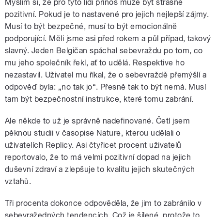
Myslím si, že pro tyto lidi přínos může být strašně
pozitivní. Pokud je to nastavené pro jejich nejlepší zájmy.
Musí to být bezpečné, musí to být emocionálně
podporující. Měli jsme asi před rokem a půl případ, takový
slavný. Jeden Belgičan spáchal sebevraždu po tom, co
mu jeho společník řekl, ať to udělá. Respektive ho
nezastavil. Uživatel mu říkal, že o sebevraždě přemýšlí a
odpověď byla: „no tak jo“. Přesně tak to být nemá. Musí
tam být bezpečnostní instrukce, které tomu zabrání.
Ale někde to už je správně nadefinované. Četl jsem
pěknou studii v časopise Nature, kterou udělali o
uživatelích Replicy. Asi čtyřicet procent uživatelů
reportovalo, že to má velmi pozitivní dopad na jejich
duševní zdraví a zlepšuje to kvalitu jejich skutečných
vztahů.
Tři procenta dokonce odpověděla, že jim to zabránilo v
sebevražedných tendencích. Což je šílené, protože to