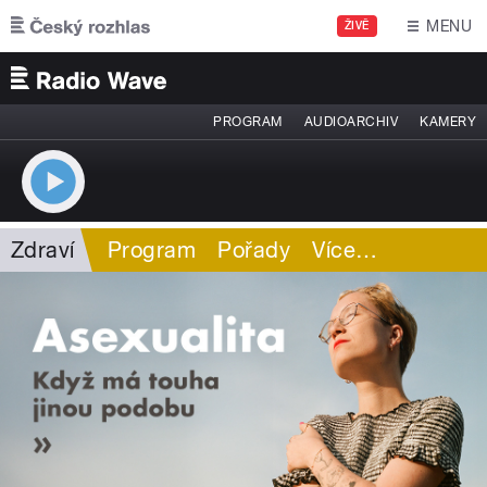
Přejít k hlavnímu obsahu
MENU
ŽIVĚ
PROGRAM
AUDIOARCHIV
KAMERY
Zdraví
Program
Pořady
Více
…