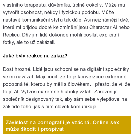
vlastního terapeuta, důvěrníka, úplně cokoliv. Může mu
vytvořit osobnost, někdy i fyzickou podobu. Může
nastavit komunikační styl a tak dále. Asi nejznámější dvě,
které mi přijdou dobré ke zmínění jsou Character AI nebo
Replica. Dřív jim lidé dokonce mohli posílat explicitní
fotky, ale to už zakázali.
Jaké byly reakce na zákaz?
Dost hrozné. Lidé jsou schopni se na digitální společníky
velmi navázat. Mají pocit, že to je konverzace extrémně
podobná té, kterou by měli s člověkem. I přesto, že ví, že
to je AI. Vytvoří extrémně hluboký vztah. Zároveň je
společník designovaný tak, aby sám sebe vylepšoval na
základě toho, jak s ním člověk komunikuje.
Závislost na pornografii je vzácná. Online sex
může škodit i prospívat