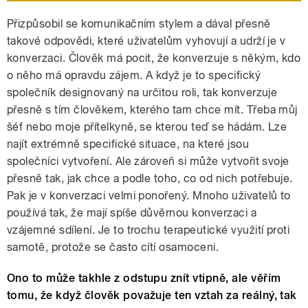
Přizpůsobil se komunikačním stylem a dával přesně
takové odpovědi, které uživatelům vyhovují a udrží je v
konverzaci. Člověk má pocit, že konverzuje s někým, kdo
o něho má opravdu zájem. A když je to specifický
společník designovaný na určitou roli, tak konverzuje
přesně s tím člověkem, kterého tam chce mít. Třeba můj
šéf nebo moje přítelkyně, se kterou teď se hádám. Lze
najít extrémně specifické situace, na které jsou
společníci vytvoření. Ale zároveň si může vytvořit svoje
přesně tak, jak chce a podle toho, co od nich potřebuje.
Pak je v konverzaci velmi ponořený. Mnoho uživatelů to
používá tak, že mají spíše důvěrnou konverzaci a
vzájemné sdílení. Je to trochu terapeutické využití proti
samotě, protože se často cítí osamoceni.
Ono to může takhle z odstupu znít vtipně, ale věřím
tomu, že když člověk považuje ten vztah za reálný, tak