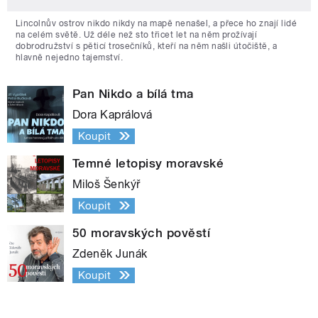
Lincolnův ostrov nikdo nikdy na mapě nenašel, a přece ho znají lidé
na celém světě. Už déle než sto třicet let na něm prožívají
dobrodružství s pěticí trosečníků, kteří na něm našli útočiště, a
hlavně nejedno tajemství.
Pan Nikdo a bílá tma
Dora Kaprálová
Koupit
Temné letopisy moravské
Miloš Šenkýř
Koupit
50 moravských pověstí
Zdeněk Junák
Koupit