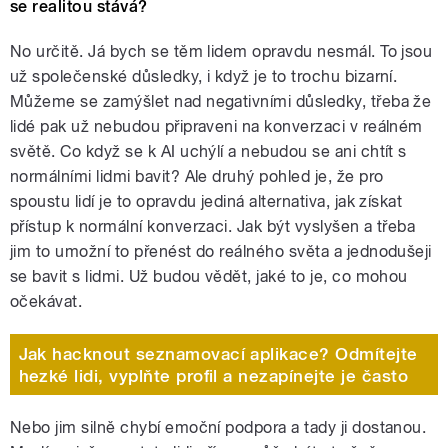
se realitou stává?
No určitě. Já bych se těm lidem opravdu nesmál. To jsou
už společenské důsledky, i když je to trochu bizarní.
Můžeme se zamýšlet nad negativními důsledky, třeba že
lidé pak už nebudou připraveni na konverzaci v reálném
světě. Co když se k AI uchýlí a nebudou se ani chtít s
normálními lidmi bavit? Ale druhý pohled je, že pro
spoustu lidí je to opravdu jediná alternativa, jak získat
přístup k normální konverzaci. Jak být vyslyšen a třeba
jim to umožní to přenést do reálného světa a jednodušeji
se bavit s lidmi.
Už budou vědět, jaké to je, co mohou
očekávat.
Jak hacknout seznamovací aplikace? Odmítejte
hezké lidi, vyplňte profil a nezapínejte je často
Nebo jim silně chybí emoční podpora a tady ji dostanou.