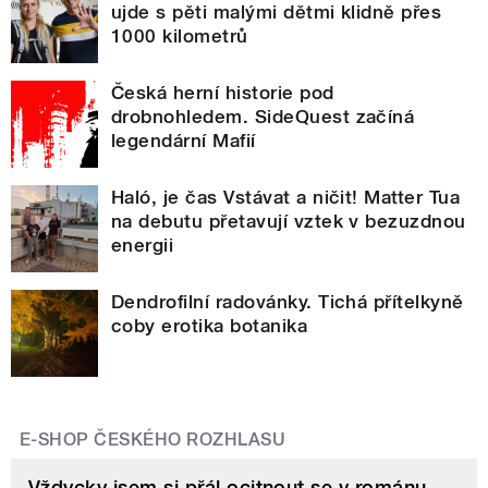
ujde s pěti malými dětmi klidně přes
1000 kilometrů
Česká herní historie pod
drobnohledem. SideQuest začíná
legendární Mafií
Haló, je čas Vstávat a ničit! Matter Tua
na debutu přetavují vztek v bezuzdnou
energii
Dendrofilní radovánky. Tichá přítelkyně
coby erotika botanika
E-SHOP ČESKÉHO ROZHLASU
Vždycky jsem si přál ocitnout se v románu