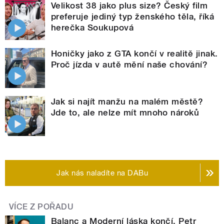
Velikost 38 jako plus size? Český film
preferuje jediný typ ženského těla, říká
herečka Soukupová
Honičky jako z GTA končí v realitě jinak.
Proč jízda v autě mění naše chování?
Jak si najít manžu na malém městě?
Jde to, ale nelze mít mnoho nároků
Jak nás naladíte na DABu
VÍCE Z POŘADU
Balanc a Moderní láska končí. Petr