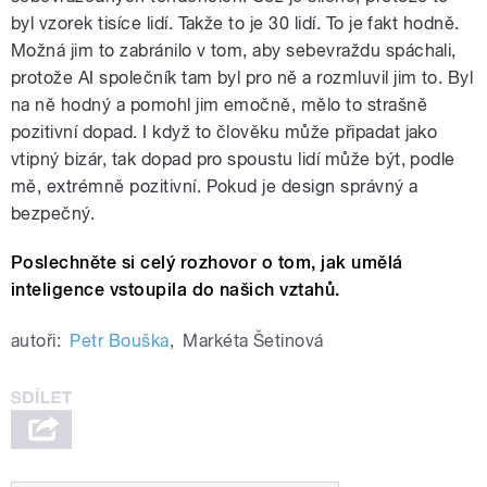
byl vzorek tisíce lidí. Takže to je 30 lidí. To je fakt hodně.
Možná jim to zabránilo v tom, aby sebevraždu spáchali,
protože AI společník tam byl pro ně a rozmluvil jim to. Byl
na ně hodný a pomohl jim emočně, mělo to strašně
pozitivní dopad. I když to člověku může připadat jako
vtipný bizár, tak dopad pro spoustu lidí může být, podle
mě, extrémně pozitivní. Pokud je design správný a
bezpečný.
P
oslechněte si celý rozhovor o tom, jak umělá
inteligence vstoupila do našich vztahů.
autoři:
Petr Bouška
,
Markéta Šetinová