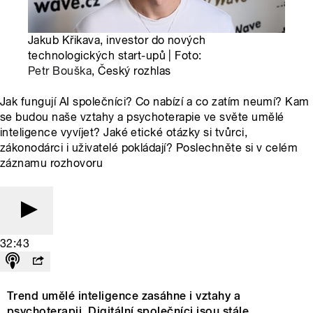
Jakub Křikava, investor do nových
technologických start-upů | Foto:
Petr Bouška
, Český rozhlas
Jak fungují AI společníci? Co nabízí a co zatím neumí? Kam
se budou naše vztahy a psychoterapie ve světe umělé
inteligence vyvíjet? Jaké etické otázky si tvůrci,
zákonodárci i uživatelé pokládají? Poslechněte si v celém
záznamu rozhovoru
32:43
Trend umělé inteligence zasáhne i vztahy a
psychoterapii. Digitální společníci jsou stále