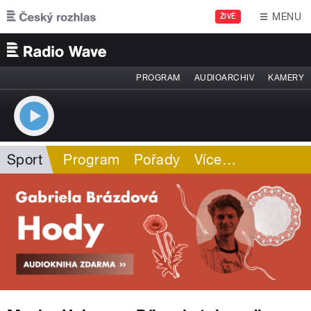
Přejít k hlavnímu obsahu
MENU
ŽIVĚ
PROGRAM
AUDIOARCHIV
KAMERY
Sport
Program
Pořady
Více
…