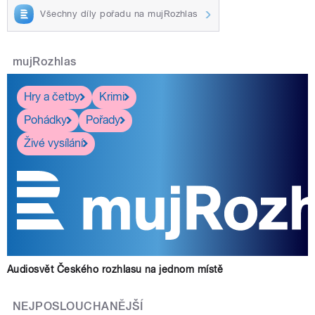
Všechny díly pořadu na mujRozhlas
mujRozhlas
Hry a četby
Krimi
Pohádky
Pořady
Živé vysílání
Audiosvět Českého rozhlasu na jednom místě
NEJPOSLOUCHANĚJŠÍ