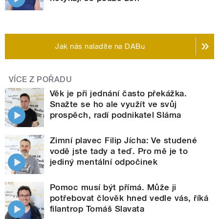
Jak nás naladíte na DABu
VÍCE Z POŘADU
Věk je při jednání často překážka.
Snažte se ho ale využít ve svůj
prospěch, radí podnikatel Sláma
Zimní plavec Filip Jícha: Ve studené
vodě jste tady a teď. Pro mě je to
jediný mentální odpočinek
Pomoc musí být přímá. Může ji
potřebovat člověk hned vedle vás, říká
filantrop Tomáš Slavata