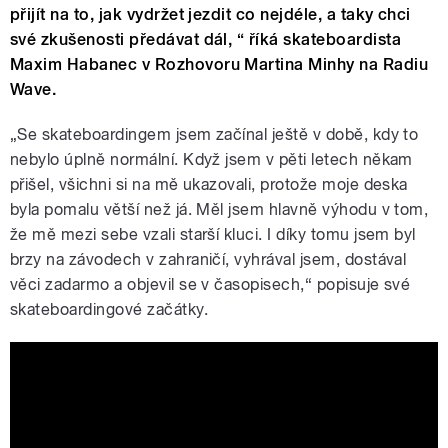
přijít na to, jak vydržet jezdit co nejdéle, a taky chci
své zkušenosti předávat dál, “ říká skateboardista
Maxim Habanec v Rozhovoru Martina Minhy na Radiu
Wave.
„Se skateboardingem jsem začínal ještě v době, kdy to
nebylo úplně normální. Když jsem v pěti letech někam
přišel, všichni si na mě ukazovali, protože moje deska
byla pomalu větší než já. Měl jsem hlavně výhodu v tom,
že mě mezi sebe vzali starší kluci. I díky tomu jsem byl
brzy na závodech v zahraničí, vyhrával jsem, dostával
věci zadarmo a objevil se v časopisech,“ popisuje své
skateboardingové začátky.
Maxim Habanec: Díky skateboardingu
jsem už ve dvaceti viděl půlku světa.