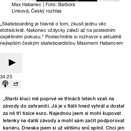
Max Habanec | Foto: Barbora
Linková, Český rozhlas
„Skateboarding je hlavně o tom, zkusit jednu věc
stotisíckrát. Nakonec vždycky záleží až na posledním
úspěšném pokusu.“ Poslechněte si rozhovor s aktuálně
nejlepším českým skateboardistou Maximem Habancem
34:25
„Starší kluci mě poprvé ve třinácti letech vzali na
závody do zahraničí. Já je v Itálii hned vyhrál a dostal
za ně tři tisíce euro. Najednou jsem si mohl kupovat
letenky na další závody a mohl sám začít podporovat
kariéru. Dneska jsem si už většinu snů splnil. Chci jen