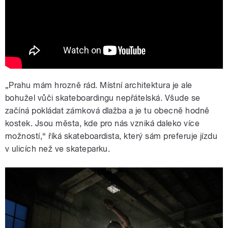
Otevřel mi dveře do života
„Prahu mám hrozně rád. Místní architektura je ale
bohužel vůči skateboardingu nepřátelská. Všude se
začíná pokládat zámková dlažba a je tu obecně hodně
kostek. Jsou města, kde pro nás vzniká daleko více
možností,“ říká skateboardista, který sám preferuje jízdu
v ulicích než ve skateparku.