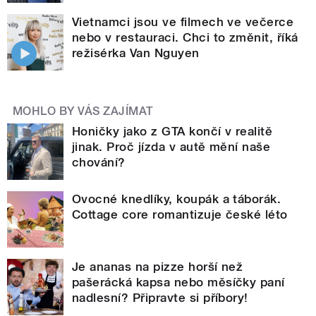
Vietnamci jsou ve filmech ve večerce
nebo v restauraci. Chci to změnit, říká
režisérka Van Nguyen
MOHLO BY VÁS ZAJÍMAT
Honičky jako z GTA končí v realitě
jinak. Proč jízda v autě mění naše
chování?
Ovocné knedlíky, koupák a táborák.
Cottage core romantizuje české léto
Je ananas na pizze horší než
pašerácká kapsa nebo měsíčky paní
nadlesní? Připravte si příbory!