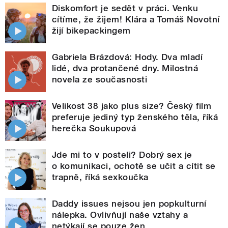
Diskomfort je sedět v práci. Venku
cítíme, že žijem! Klára a Tomáš Novotní
žijí bikepackingem
Gabriela Brázdová: Hody. Dva mladí
lidé, dva protančené dny. Milostná
novela ze současnosti
Velikost 38 jako plus size? Český film
preferuje jediný typ ženského těla, říká
herečka Soukupová
Jde mi to v posteli? Dobrý sex je
o komunikaci, ochotě se učit a cítit se
trapně, říká sexkoučka
Daddy issues nejsou jen popkulturní
nálepka. Ovlivňují naše vztahy a
netýkají se pouze žen