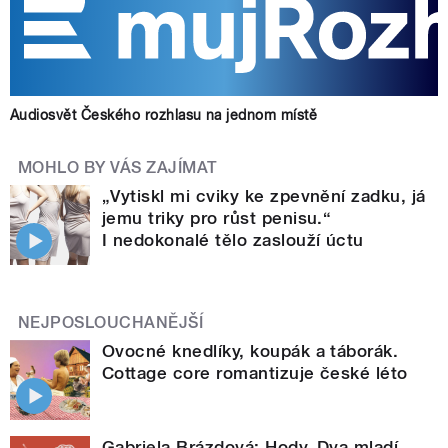
Audiosvět Českého rozhlasu na jednom místě
MOHLO BY VÁS ZAJÍMAT
„Vytiskl mi cviky ke zpevnění zadku, já
jemu triky pro růst penisu.“
I nedokonalé tělo zaslouží úctu
NEJPOSLOUCHANĚJŠÍ
Ovocné knedlíky, koupák a táborák.
Cottage core romantizuje české léto
Gabriela Brázdová: Hody. Dva mladí