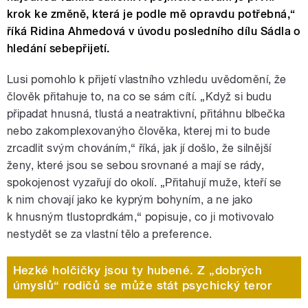
krok ke změně, která je podle mě opravdu potřebná,“
říká Ridina Ahmedová v úvodu posledního dílu Sádla o
hledání sebepřijetí.
Lusi pomohlo k přijetí vlastního vzhledu uvědomění, že
člověk přitahuje to, na co se sám cítí. „Když si budu
připadat hnusná, tlustá a neatraktivní, přitáhnu blbečka
nebo zakomplexovanýho člověka, kterej mi to bude
zrcadlit svým chováním,“ říká, jak jí došlo, že silnější
ženy, které jsou se sebou srovnané a mají se rády,
spokojenost vyzařují do okolí. „Přitahují muže, kteří se
k nim chovají jako ke kyprým bohyním, a ne jako
k hnusným tlustoprdkám,“ popisuje, co ji motivovalo
nestydět se za vlastní tělo a preference.
Hezké holčičky jsou ty hubené. Z „dobrých
úmyslů“ rodičů se může stát psychický teror