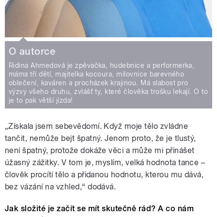
O autorce
Ridina Ahmedová je zpěvačka, hudebnice a performerka,
máma tří dětí, majitelka kocoura, milovnice barevného
oblečení, kaváren a procházek krajinou. Má slabost pro
výzvy všeho druhu, zvlášť ty, které člověka trošku lekají. O to
je to pak větší jízda!
„Získala jsem sebevědomí. Když moje tělo zvládne
tančit, nemůže bejt špatný. Jenom proto, že je tlustý,
není špatný, protože dokáže věci a může mi přinášet
úžasný zážitky. V tom je, myslím, velká hodnota tance –
člověk procítí tělo a přidanou hodnotu, kterou mu dává,
bez vázání na vzhled,“ dodává.
Jak složité je začít se mít skutečně rád? A co nám