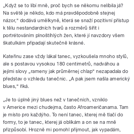
„Když se to líbí mně, proč bych se někomu nelíbila já?
Na světě je někdo, kdo má pravděpodobně stejnej
názor,“ dodává umělkyně, která se snaží pozitivní přístup
k tělu nestandardních tvarů a rozměrů šířit i
portrétováním plnoštíhlých žen, které jí navzdory všem
škatulkám připadají skutečně krásné.
Kateřinu zase vždy lákal tanec, vyzkoušela mnoho stylů,
ale s postavou vysokou 180 centimetrů, nadváhou a
jejími slovy „rameny jak průměrnej chlap“ nezapadala do
představ o vzhledu tanečnic. „A pak jsem našla americký
blues,“ říká.
„Je to úplně jiný blues než v tanečních, vzniklo
v Americe mezi chudejma, často Afroameričanama. Tam
je místo pro každýho. To není tanec, kterej mě tlačí do
formy, to je tanec, kterej já oblíkám a on se na mně
přizpůsobí. Hrozně mi pomohl přijmout, jak vypadám,