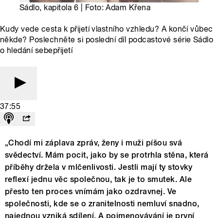
Sádlo, kapitola 6 | Foto: Adam Křena
Kudy vede cesta k přijetí vlastního vzhledu? A končí vůbec
někde? Poslechněte si poslední díl podcastové série Sádlo
o hledání sebepřijetí
37:55
„Chodí mi záplava zpráv, ženy i muži píšou svá
svědectví. Mám pocit, jako by se protrhla stěna, která
příběhy držela v mlčenlivosti. Jestli mají ty stovky
reflexí jednu věc společnou, tak je to smutek. Ale
přesto ten proces vnímám jako ozdravnej. Ve
společnosti, kde se o zranitelnosti nemluví snadno,
najednou vzniká sdílení. A pojmenovávání je první