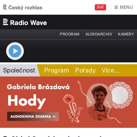
Přejít k hlavnímu obsahu
MENU
ŽIVĚ
PROGRAM
AUDIOARCHIV
KAMERY
Společnost
Program
Pořady
Více
…