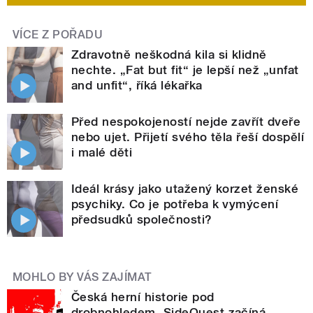
VÍCE Z POŘADU
Zdravotně neškodná kila si klidně
nechte. „Fat but fit“ je lepší než „unfat
and unfit“, říká lékařka
Před nespokojeností nejde zavřít dveře
nebo ujet. Přijetí svého těla řeší dospělí
i malé děti
Ideál krásy jako utažený korzet ženské
psychiky. Co je potřeba k vymýcení
předsudků společnosti?
MOHLO BY VÁS ZAJÍMAT
Česká herní historie pod
drobnohledem. SideQuest začíná