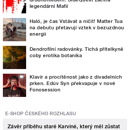
legendární Mafií
Haló, je čas Vstávat a ničit! Matter Tua
na debutu přetavují vztek v bezuzdnou
energii
Dendrofilní radovánky. Tichá přítelkyně
coby erotika botanika
Klavír a procítěnost jako z divadelních
prken. Edúv Syn překvapuje v nové
Fonosession
E-SHOP ČESKÉHO ROZHLASU
Závěr příběhu staré Karviné, který měl zůstat