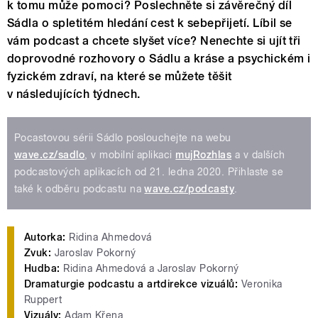
k tomu může pomoci? Poslechněte si závěrečný díl
Sádla o spletitém hledání cest k sebepřijetí. Líbil se
vám podcast a chcete slyšet více? Nenechte si ujít tři
doprovodné rozhovory o Sádlu a kráse a psychickém i
fyzickém zdraví, na které se můžete těšit
v následujících týdnech.
Pocastovou sérii Sádlo poslouchejte na webu
wave.cz/sadlo
, v mobilní aplikaci
mujRozhlas
a v dalších
podcastových aplikacích od 21. ledna 2020. Přihlaste se
také k odběru podcastu na
wave.cz/podcasty
.
Autorka:
Ridina Ahmedová
Zvuk:
Jaroslav Pokorný
Hudba:
Ridina Ahmedová a Jaroslav Pokorný
Dramaturgie podcastu a artdirekce vizuálů:
Veronika
Ruppert
Vizuály:
Adam Křena