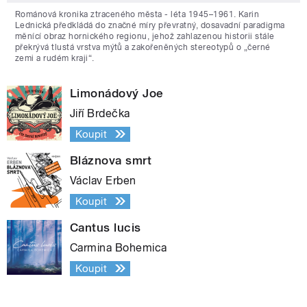
Románová kronika ztraceného města - léta 1945–1961. Karin
Lednická předkládá do značné míry převratný, dosavadní paradigma
měnící obraz hornického regionu, jehož zahlazenou historii stále
překrývá tlustá vrstva mýtů a zakořeněných stereotypů o „černé
zemi a rudém kraji“.
Limonádový Joe
Jiří Brdečka
Koupit
Bláznova smrt
Václav Erben
Koupit
Cantus lucis
Carmina Bohemica
Koupit