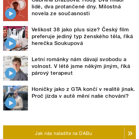
lidé, dva protančené dny. Milostná
novela ze současnosti
Velikost 38 jako plus size? Český film
preferuje jediný typ ženského těla, říká
herečka Soukupová
Letní románky nám dávají svobodu a
volnost. V létě jsme někým jiným, říká
párový terapeut
Honičky jako z GTA končí v realitě jinak.
Proč jízda v autě mění naše chování?
Jak nás naladíte na DABu