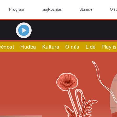
Program
mujRozhlas
Stanice
O r
ečnost
Hudba
Kultura
O nás
Lidé
Playlis