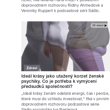
doprovodném rozhovoru Ridiny Ahmedové a
Veroniky Ruppert k podcastové sérii Sádlo.
39 minut
Zdraví
Ideál krásy jako utažený korzet ženské
psychiky. Co je potřeba k vymýcení
předsudků společnosti?
„Ideál krásy ženám odebírá energii, čas i peníze,
které musí do vzhledu investovat,“ říká v prvním
doprovodném rozhovoru podcastové série
Sádlo socioložka Iva Baslarová.