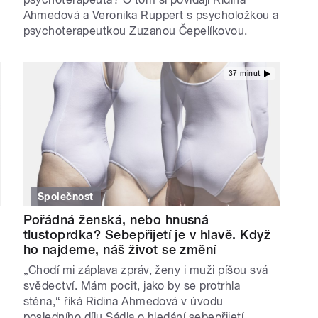
Ahmedová a Veronika Ruppert s psycholožkou a
psychoterapeutkou Zuzanou Čepelíkovou.
37 minut
Společnost
Pořádná ženská, nebo hnusná
tlustoprdka? Sebepřijetí je v hlavě. Když
ho najdeme, náš život se změní
„Chodí mi záplava zpráv, ženy i muži píšou svá
svědectví. Mám pocit, jako by se protrhla
stěna,“ říká Ridina Ahmedová v úvodu
posledního dílu Sádla o hledání sebepřijetí.