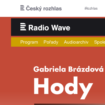
Přejít k hlavnímu obsahu
iRozhlas
Program
Pořady
Audioarchiv
Spol