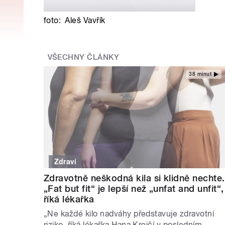
foto:
Aleš Vavřík
VŠECHNY ČLÁNKY
38 minut
Zdraví
Zdravotně neškodná kila si klidně nechte.
„Fat but fit“ je lepší než „unfat and unfit“,
říká lékařka
„Ne každé kilo nadváhy představuje zdravotní
riziko, říká lékařka Hana Krejčí v posledním