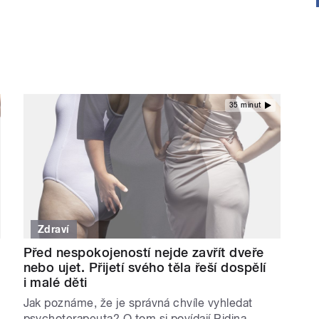
35 minut
Zdraví
Před nespokojeností nejde zavřít dveře
nebo ujet. Přijetí svého těla řeší dospělí
i malé děti
Jak poznáme, že je správná chvíle vyhledat
psychoterapeuta? O tom si povídají Ridina