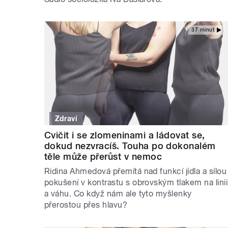
37 minut
Zdraví
Cvičit i se zlomeninami a ládovat se,
dokud nezvracíš. Touha po dokonalém
těle může přerůst v nemoc
Ridina Ahmedová přemítá nad funkcí jídla a sílou
pokušení v kontrastu s obrovským tlakem na linii
a váhu. Co když nám ale tyto myšlenky
přerostou přes hlavu?