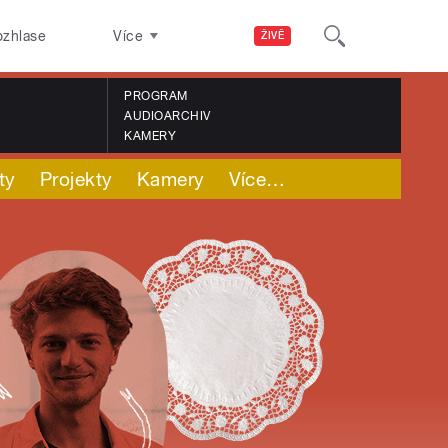
ozhlase
Více
ŽIVĚ
PROGRAM
AUDIOARCHIV
KAMERY
ty
Projekty
Kamery
Více
…