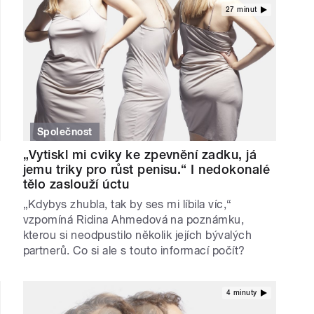
27 minut
Společnost
„Vytiskl mi cviky ke zpevnění zadku, já
jemu triky pro růst penisu.“ I nedokonalé
tělo zaslouží úctu
„Kdybys zhubla, tak by ses mi líbila víc,“
vzpomíná Ridina Ahmedová na poznámku,
kterou si neodpustilo několik jejích bývalých
partnerů. Co si ale s touto informací počít?
4 minuty