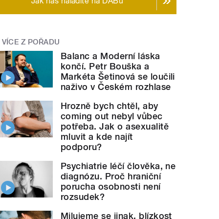
Jak nás naladíte na DABu
VÍCE Z POŘADU
Balanc a Moderní láska
končí. Petr Bouška a
Markéta Šetinová se loučili
naživo v Českém rozhlase
Hrozně bych chtěl, aby
coming out nebyl vůbec
potřeba. Jak o asexualitě
mluvit a kde najít
podporu?
Psychiatrie léčí člověka, ne
diagnózu. Proč hraniční
porucha osobnosti není
rozsudek?
Milujeme se jinak, blízkost