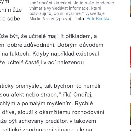
ckým
konfirmační zkreslení. Je to naše tendence
vnímat a vyhledávat informace, které
ení může
potvrzují to, co si myslíme,“ vysvětluje
t o sobě
Martin Vraný (vpravo)
|
foto:
Petr Bouška
e být, že učitelé mají jít příkladem, a
 není dobré zdůvodnění. Dobrým důvodem
 na faktech. Kdyby například existoval
že učitelé častěji vrací nalezenou
ticky přemýšlet, tak bychom to neměli
jsou afekt nebo strach,“ říká Ondřej,
 rychlým a pomalým myšlením. Rychlé
a dříve, slouží k okamžitému rozhodování
může být schovaný predátor, v takovém
 kritické zhodnocení situace, ale na