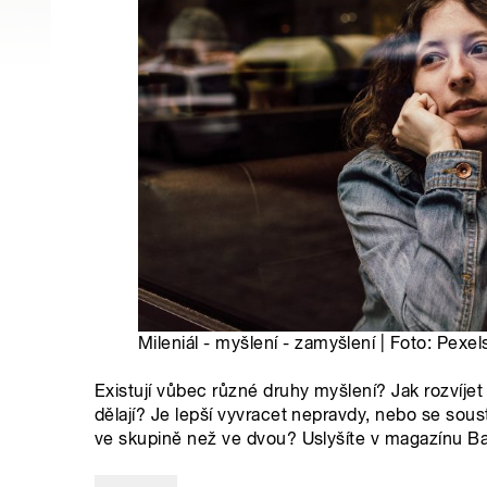
Mileniál - myšlení - zamyšlení | Foto: Pexel
Existují vůbec různé druhy myšlení? Jak rozvíjet 
dělají? Je lepší vyvracet nepravdy, nebo se soust
ve skupině než ve dvou? Uslyšíte v magazínu B