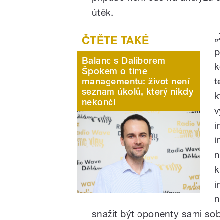
útěk.
„
p
Balanc s Daliborem
k
Špokem o time
t
managementu: život není
seznam úkolů, který nikdy
k
nekončí
v
i
i
n
k
i
n
snažit být oponenty sami sob