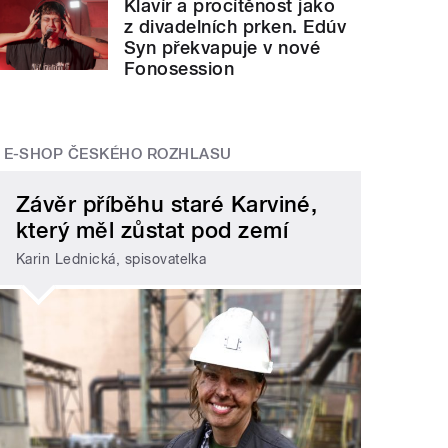
Klavír a procítěnost jako
z divadelních prken. Edúv
Syn překvapuje v nové
Fonosession
E-SHOP ČESKÉHO ROZHLASU
Závěr příběhu staré Karviné,
který měl zůstat pod zemí
Karin Lednická, spisovatelka