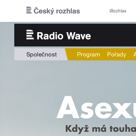
Přejít k hlavnímu obsahu
iRozhlas
Společnost
Program
Pořady