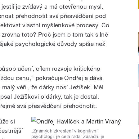
jestli je zvídavý a má otevřenou mysl.
opnost přehodnotit svá přesvědčení pod
flektovat vlastní myšlenkové procesy. Co
 zrovna toto? Proč jsem o tom tak silně
ějaké psychologické důvody spíše než
způsob učení, cílem rozvoje kritického
aždou cenu,“ pokračuje Ondřej a dává
 malý věřil, že dárky nosí Ježíšek. Měl
sal Ježíškovi o dárky, tak je dostal.
ejmě svá přesvědčení přehodnotit.
ůže si
čestnější
„Známých zkreslení v kognitivní
psychologii je celá řada. Zásadní je