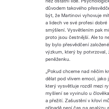
než ostatní lidé. Psychologi
důvodem takového přesvědč
být, že Martinovi vyhovuje mí
a lidech ve své profesi dobré
smýšlení. Vysvětlením pak můž
proto jsou čestnější. Ale to
by bylo přesvědčení založené
výzkum, který by potvrzoval, 
peněženku.
„Pokud chceme nad něčím kri
dělat pod vlivem emocí, jako 
který vysvětluje rozdíl mezi
myšlení se vyvinulo u člověk
a přežití. Zašustění v křoví 
případě není čas na analýzu a