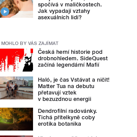
spočívá v maličkostech.
Jak vypadají vztahy
asexuálních lidí?
MOHLO BY VÁS ZAJÍMAT
Česká herní historie pod
drobnohledem. SideQuest
začíná legendární Mafií
Haló, je čas Vstávat a ničit!
Matter Tua na debutu
přetavují vztek
v bezuzdnou energii
Dendrofilní radovánky.
Tichá přítelkyně coby
erotika botanika