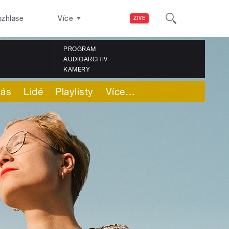
ozhlase
Více
ŽIVĚ
PROGRAM
AUDIOARCHIV
KAMERY
nás
Lidé
Playlisty
Více
…