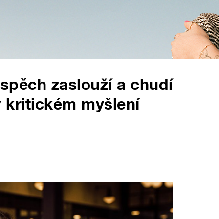
 úspěch zaslouží a chudí
v kritickém myšlení