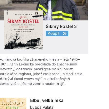
Šikmý kostel 3
Koupit
Románová kronika ztraceného města - léta 1945–
1961. Karin Lednická předkládá do značné míry
převratný, dosavadní paradigma měnící obraz
hornického regionu, jehož zahlazenou historii stále
překrývá tlustá vrstva mýtů a zakořeněných
stereotypů o „černé zemi a rudém kraji“.
Elbe, velká řeka
Luboš Palata