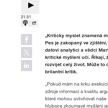
21:31
„Kriticky myslet znamená m
Pes je zakopaný ve zjištění
datoví analytici a vědci Mar
kritické myšlení učí. Říkají
rozvíjet celý život. Může to
brilantní kritik.
„Pokud mám na krku exekuci, 
zdroje informací a kvalitu ar
které mohou ovlivňovat naše 
hluboce zkoumavé myšlení je