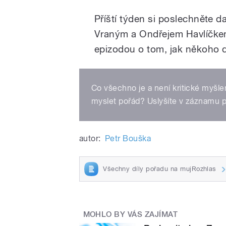
Příští týden si poslechněte d
Vraným a Ondřejem Havlíčkem
epizodou o tom, jak někoho d
Co všechno je a není kritické myšle
myslet pořád? Uslyšíte v záznamu 
autor:
Petr Bouška
Všechny díly pořadu na mujRozhlas
MOHLO BY VÁS ZAJÍMAT