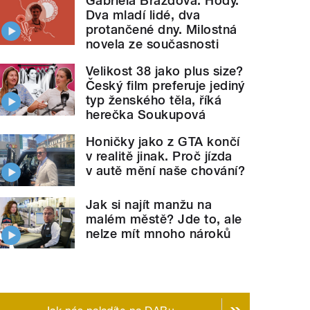
Gabriela Brázdová: Hody.
Dva mladí lidé, dva
protančené dny. Milostná
novela ze současnosti
Velikost 38 jako plus size?
Český film preferuje jediný
typ ženského těla, říká
herečka Soukupová
Honičky jako z GTA končí
v realitě jinak. Proč jízda
v autě mění naše chování?
Jak si najít manžu na
malém městě? Jde to, ale
nelze mít mnoho nároků