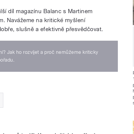
alší díl magazínu Balanc s Martinem
. Navážeme na kritické myšlení
obře, slušně a efektivně přesvědčovat.
ní? Jak ho rozvíjet a proč nemůžeme kriticky
pořadu.