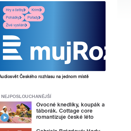
Hry a četby
Krimi
Pohádky
Pořady
Živé vysílání
Audiosvět Českého rozhlasu na jednom místě
NEJPOSLOUCHANĚJŠÍ
Ovocné knedlíky, koupák a
táborák. Cottage core
romantizuje české léto