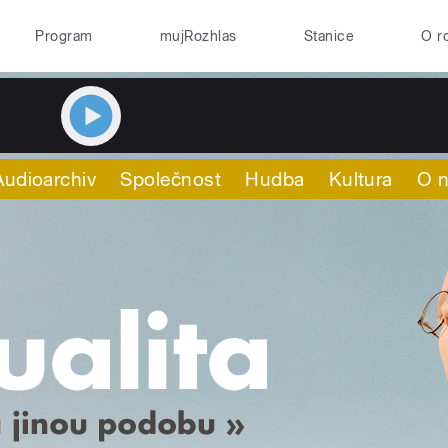
Program
mujRozhlas
Stanice
O r
Audioarchiv
Společnost
Hudba
Kultura
O 