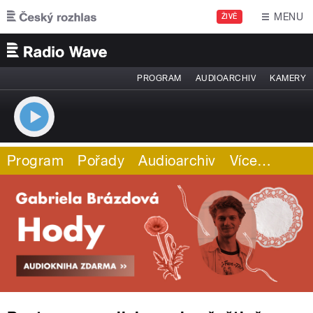
Přejít k hlavnímu obsahu
MENU
ŽIVĚ
PROGRAM
AUDIOARCHIV
KAMERY
Program
Pořady
Audioarchiv
Více
…