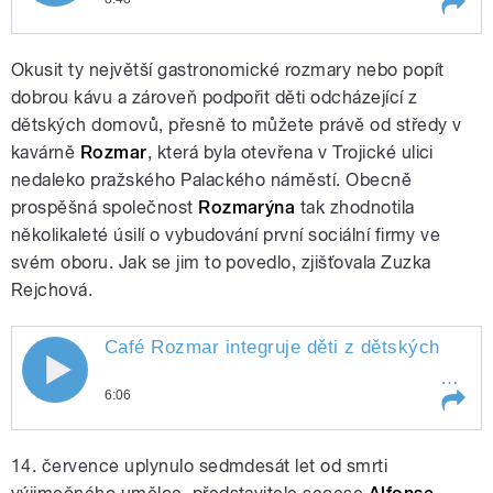
hrozba?
Play /
nebo
Anglicismy v češtině -
Okusit ty největší gastronomické rozmary nebo popít
hrozba?
obohacení
dobrou kávu a zároveň podpořit děti odcházející z
dětských domovů, přesně to můžete právě od středy v
kavárně
Rozmar
, která byla otevřena v Trojické ulici
nedaleko pražského Palackého náměstí. Obecně
prospěšná společnost
Rozmarýna
tak zhodnotila
několikaleté úsilí o vybudování první sociální firmy ve
svém oboru. Jak se jim to povedlo, zjišťovala Zuzka
pause
Rejchová.
Café Rozmar integruje děti z dětských
dom
Café Rozmar integruje děti z dětských
6:06
domovů
Play /
domovů
Café Rozmar integruje děti z
14. července uplynulo sedmdesát let od smrti
dětských