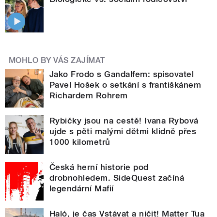
MOHLO BY VÁS ZAJÍMAT
Jako Frodo s Gandalfem: spisovatel
Pavel Hošek o setkání s františkánem
Richardem Rohrem
Rybičky jsou na cestě! Ivana Rybová
ujde s pěti malými dětmi klidně přes
1000 kilometrů
Česká herní historie pod
drobnohledem. SideQuest začíná
legendární Mafií
Haló, je čas Vstávat a ničit! Matter Tua