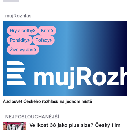
mujRozhlas
pause
Hry a četby
Krimi
Pohádky
Pořady
Živé vysílání
Audiosvět Českého rozhlasu na jednom místě
NEJPOSLOUCHANĚJŠÍ
Velikost 38 jako plus size? Český film