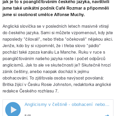
jak je to s poangličťováním českého jazyka, navštívili
jsme také unikátní podnik Café Rozmar a připomněli
jsme si osobnost umělce Alfonse Muchy.
Anglická slovíčka se v posledních letech masivně vtírají
do českého jazyka. Sami si můžete vzpomenout, kdy jste
naposledy "čilovali", nebo třeba "očekovali" nějakou akci.
Jenže, kdo by si vzpomněl, že i třeba slovo "pádlo"
pochází také zpoza kanálu La Manche. Ruku v ruce s
poangličťováním našeho jazyka roste i počet odpůrců
anglicismů. Jak to ale ve skutečnosti je? Skutečně hrozí
zánik češtiny, anebo naopak dochází k jejímu
obohacování. To zjišťovala osoba navýsost povolaná:
Britka žijící v Česku Rosie Johnston, redaktorka anglické
redakce Českého rozhlasu 7.
Anglicismy v češtině - obohacení
nebo hrozba?
Anglicismy v češtině - obohacení nebo
8:48