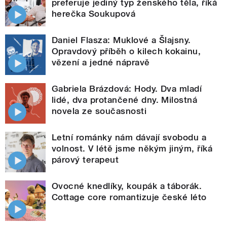
preferuje jediný typ ženského těla, říká
herečka Soukupová
Daniel Flasza: Muklové a Šlajsny.
Opravdový příběh o kilech kokainu,
vězení a jedné nápravě
Gabriela Brázdová: Hody. Dva mladí
lidé, dva protančené dny. Milostná
novela ze současnosti
Letní románky nám dávají svobodu a
volnost. V létě jsme někým jiným, říká
párový terapeut
Ovocné knedlíky, koupák a táborák.
Cottage core romantizuje české léto