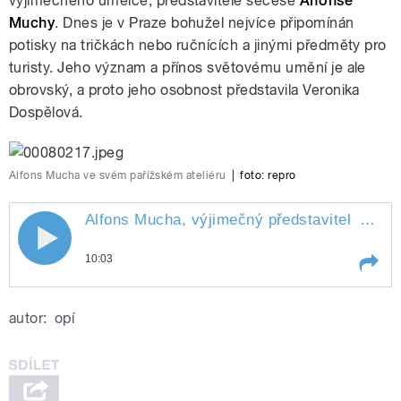
výjimečného umělce, představitele secese
Alfonse
Muchy
. Dnes je v Praze bohužel nejvíce připomínán
potisky na tričkách nebo ručnících a jinými předměty pro
turisty. Jeho význam a přínos světovému umění je ale
obrovský, a proto jeho osobnost představila Veronika
Dospělová.
pause
Alfons Mucha ve svém pařížském ateliéru
|
foto: repro
Alfons Mucha, výjimečný představitel
secese
Alfons Mucha, výjimečný představitel
10:03
secese
Play /
secese
Alfons Mucha, výjimečný
autor:
opí
představitel