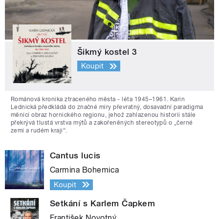
Šikmý kostel 3
Koupit
Románová kronika ztraceného města - léta 1945–1961. Karin
Lednická předkládá do značné míry převratný, dosavadní paradigma
měnící obraz hornického regionu, jehož zahlazenou historii stále
překrývá tlustá vrstva mýtů a zakořeněných stereotypů o „černé
zemi a rudém kraji“.
Cantus lucis
Carmina Bohemica
Koupit
Setkání s Karlem Čapkem
František Novotný