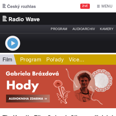
Přejít k hlavnímu obsahu
MENU
ŽIVĚ
PROGRAM
AUDIOARCHIV
KAMERY
Film
Program
Pořady
Více
…