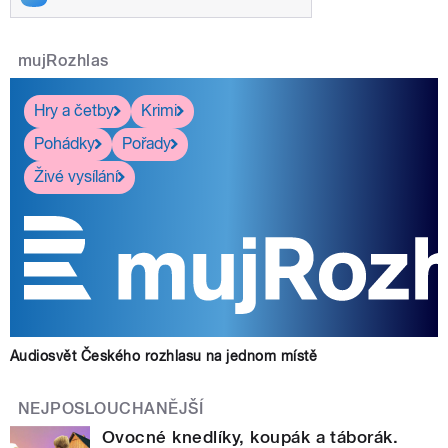
mujRozhlas
Hry a četby
Krimi
Pohádky
Pořady
Živé vysílání
Audiosvět Českého rozhlasu na jednom místě
NEJPOSLOUCHANĚJŠÍ
Ovocné knedlíky, koupák a táborák.