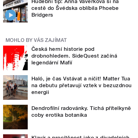
Hudební tip: Anna Vaverková si na
cestě do Švédska oblíbila Phoebe
Bridgers
MOHLO BY VÁS ZAJÍMAT
Česká herní historie pod
drobnohledem. SideQuest začíná
legendární Mafií
Haló, je čas Vstávat a ničit! Matter Tua
na debutu přetavují vztek v bezuzdnou
energii
Dendrofilní radovánky. Tichá přítelkyně
coby erotika botanika
Klavír a procítěnost jako z divadelních