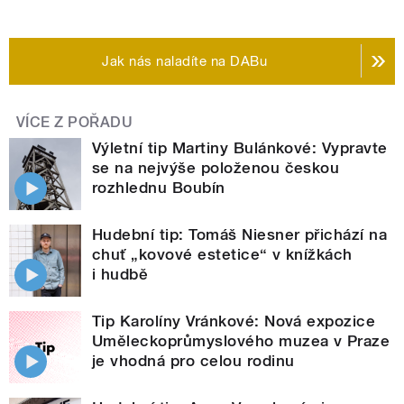
Jak nás naladíte na DABu
VÍCE Z POŘADU
Výletní tip Martiny Bulánkové: Vypravte
se na nejvýše položenou českou
rozhlednu Boubín
Hudební tip: Tomáš Niesner přichází na
chuť „kovové estetice“ v knížkách
i hudbě
Tip Karolíny Vránkové: Nová expozice
Uměleckoprůmyslového muzea v Praze
je vhodná pro celou rodinu