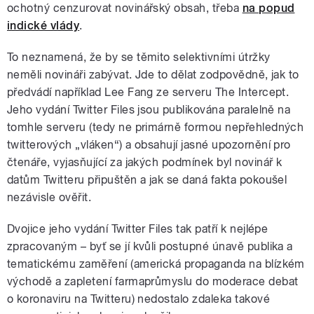
ochotný cenzurovat novinářský obsah, třeba
na popud
indické vlády
.
To neznamená, že by se těmito selektivními útržky
neměli novináři zabývat. Jde to dělat zodpovědně, jak to
předvádí například Lee Fang ze serveru The Intercept.
Jeho vydání Twitter Files jsou publikována paralelně na
tomhle serveru (tedy ne primárně formou nepřehledných
twitterových „vláken“) a obsahují jasné upozornění pro
čtenáře, vyjasňující za jakých podmínek byl novinář k
datům Twitteru připuštěn a jak se daná fakta pokoušel
nezávisle ověřit.
Dvojice jeho vydání Twitter Files tak patří k nejlépe
zpracovaným – byť se jí kvůli postupné únavě publika a
tematickému zaměření (americká propaganda na blízkém
východě a zapletení farmaprůmyslu do moderace debat
o koronaviru na Twitteru) nedostalo zdaleka takové