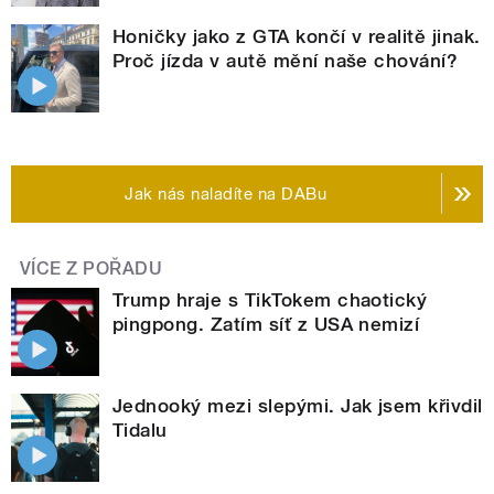
Honičky jako z GTA končí v realitě jinak.
Proč jízda v autě mění naše chování?
Jak nás naladíte na DABu
VÍCE Z POŘADU
Trump hraje s TikTokem chaotický
pingpong. Zatím síť z USA nemizí
Jednooký mezi slepými. Jak jsem křivdil
Tidalu