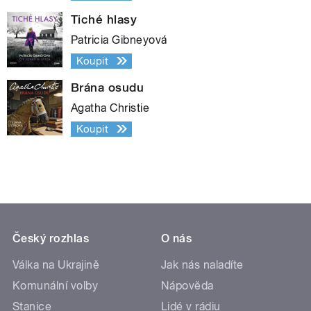
Tiché hlasy
Patricia Gibneyová
Koupit
Brána osudu
Agatha Christie
Koupit
Český rozhlas
O nás
Válka na Ukrajině
Jak nás naladíte
Komunální volby
Nápověda
Stanice
Lidé v rádiu