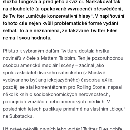
služba fungovala před jeho akvizicí. Naskakoval tak
na dlouholeté (a opakovaně vyvracené) přesvědčení,
že Twitter „umlčuje konzervativní hlasy“. V naplňování
tohoto cíle nejen kvůli problematické formě vydání
selhal. To ale neznamená, že takzvané Twitter Files
nemají svou hodnotu.
Přístup k vybraným datům Twitteru dostala hrstka
novinářů v čele s Mattem Taibbim. Ten je pozoruhodnou
osobou americké mediální scény – začínal jako
spoluzakladatel divokého satirického (v Moskvě
vydávaného byť anglickojazyčného) časopisu eXile,
později se stal komentátorem pro Rolling Stone, napsal
několik knih o socioekonomických nerovnostech,
policejních vraždách nebo amerických médiích. V
posledních letech publikuje primárně na vlastním „blogu“
na Substacku.
Už právě několik prvních jeho vydání Twitter Files dobře