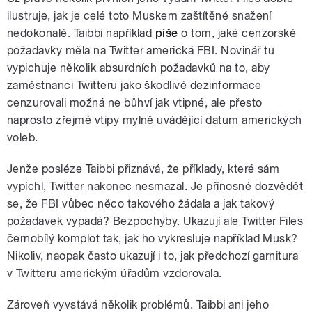
ilustruje, jak je celé toto Muskem zaštítěné snažení
nedokonalé. Taibbi například
píše
o tom, jaké cenzorské
požadavky měla na Twitter americká FBI. Novinář tu
vypichuje několik absurdních požadavků na to, aby
zaměstnanci Twitteru jako škodlivé dezinformace
cenzurovali možná ne bůhví jak vtipné, ale přesto
naprosto zřejmé vtipy mylně uvádějící datum amerických
voleb.
Jenže posléze Taibbi přiznává, že příklady, které sám
vypíchl, Twitter nakonec nesmazal. Je přínosné dozvědět
se, že FBI vůbec něco takového žádala a jak takový
požadavek vypadá? Bezpochyby. Ukazují ale Twitter Files
černobílý komplot tak, jak ho vykresluje například Musk?
Nikoliv, naopak často ukazují i to, jak předchozí garnitura
v Twitteru americkým úřadům vzdorovala.
Zároveň vyvstává několik problémů. Taibbi ani jeho