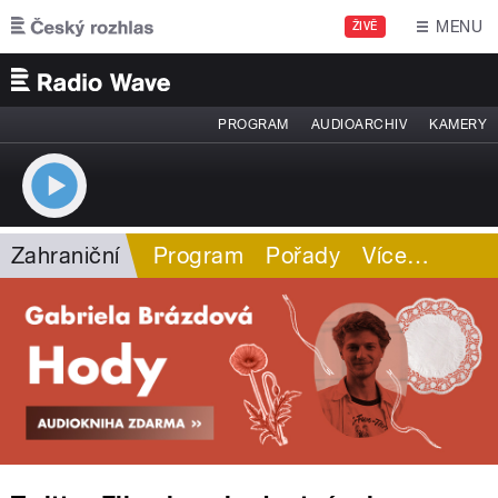
Přejít k hlavnímu obsahu
MENU
ŽIVĚ
PROGRAM
AUDIOARCHIV
KAMERY
Zahraniční
Program
Pořady
Více
…