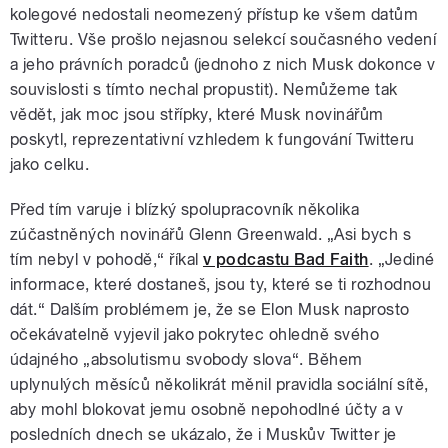
kolegové nedostali neomezený přístup ke všem datům
Twitteru. Vše prošlo nejasnou selekcí současného vedení
a jeho právních poradců (jednoho z nich Musk dokonce v
souvislosti s tímto nechal propustit). Nemůžeme tak
vědět, jak moc jsou střípky, které Musk novinářům
poskytl, reprezentativní vzhledem k fungování Twitteru
jako celku.
Před tím varuje i blízký spolupracovník několika
zúčastněných novinářů Glenn Greenwald. „Asi bych s
tím nebyl v pohodě,“ říkal
v podcastu Bad Faith
. „Jediné
informace, které dostaneš, jsou ty, které se ti rozhodnou
dát.“ Dalším problémem je, že se Elon Musk naprosto
očekávatelně vyjevil jako pokrytec ohledně svého
údajného „absolutismu svobody slova“. Během
uplynulých měsíců několikrát měnil pravidla sociální sítě,
aby mohl blokovat jemu osobně nepohodlné účty a v
posledních dnech se ukázalo, že i Muskův Twitter je