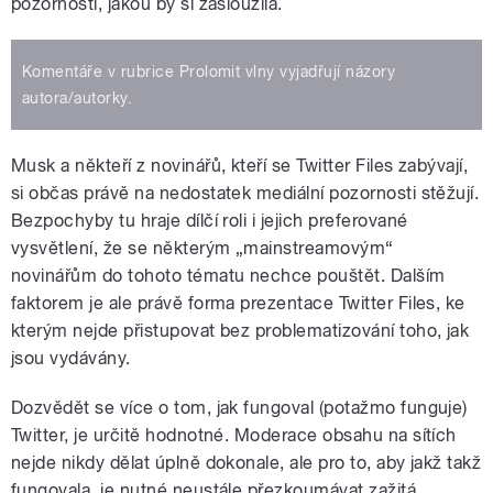
pozornosti, jakou by si zasloužila.
Komentáře v rubrice Prolomit vlny vyjadřují názory
autora/autorky.
Musk a někteří z novinářů, kteří se Twitter Files zabývají,
si občas právě na nedostatek mediální pozornosti stěžují.
Bezpochyby tu hraje dílčí roli i jejich preferované
vysvětlení, že se některým „mainstreamovým“
novinářům do tohoto tématu nechce pouštět. Dalším
faktorem je ale právě forma prezentace Twitter Files, ke
kterým nejde přistupovat bez problematizování toho, jak
jsou vydávány.
Dozvědět se více o tom, jak fungoval (potažmo funguje)
Twitter, je určitě hodnotné. Moderace obsahu na sítích
nejde nikdy dělat úplně dokonale, ale pro to, aby jakž takž
fungovala, je nutné neustále přezkoumávat zažitá