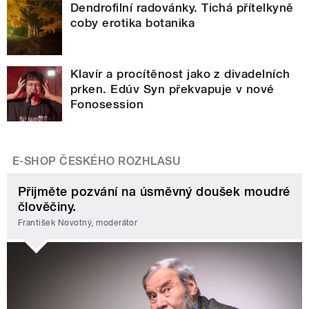
Dendrofilní radovánky. Tichá přítelkyně
coby erotika botanika
Klavír a procítěnost jako z divadelních
prken. Edúv Syn překvapuje v nové
Fonosession
E-SHOP ČESKÉHO ROZHLASU
Přijměte pozvání na úsměvný doušek moudré
člověčiny.
František Novotný, moderátor