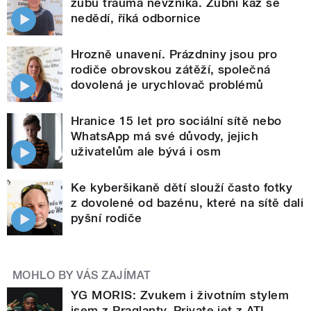
zubů trauma nevzniká. Zubní kaz se
nedědí, říká odbornice
Hrozně unavení. Prázdniny jsou pro
rodiče obrovskou zátěží, společná
dovolená je urychlovač problémů
Hranice 15 let pro sociální sítě nebo
WhatsApp má své důvody, jejich
uživatelům ale bývá i osm
Ke kyberšikaně dětí slouží často fotky
z dovolené od bazénu, které na sítě dali
pyšní rodiče
MOHLO BY VÁS ZAJÍMAT
YG MORIS: Zvukem i životním stylem
jsem z Praglanty. Private jet z ATL