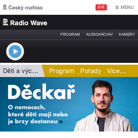
Přejít k hlavnímu obsahu
MENU
ŽIVĚ
PROGRAM
AUDIOARCHIV
KAMERY
Děti a výchova
Program
Pořady
Více
…