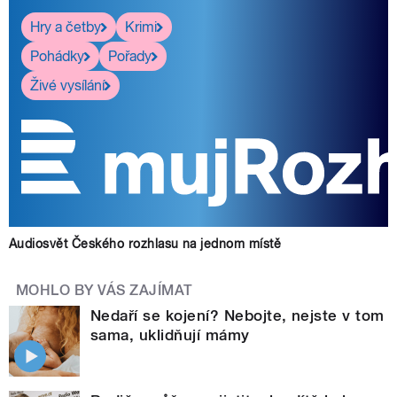
Hry a četby
Krimi
Pohádky
Pořady
Živé vysílání
Audiosvět Českého rozhlasu na jednom místě
MOHLO BY VÁS ZAJÍMAT
Nedaří se kojení? Nebojte, nejste v tom
sama, uklidňují mámy