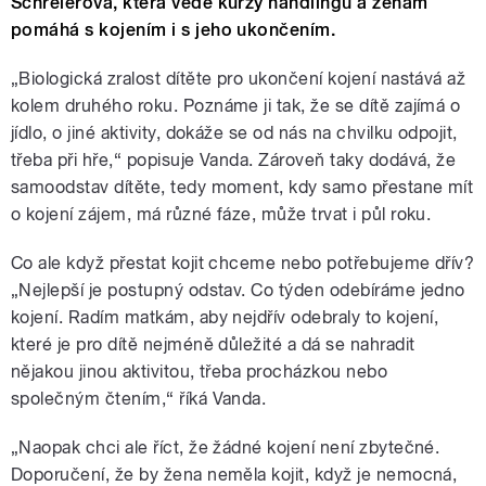
Schreierová, která vede kurzy handlingu a ženám
pomáhá s kojením i s jeho ukončením.
„Biologická zralost dítěte pro ukončení kojení nastává až
kolem druhého roku. Poznáme ji tak, že se dítě zajímá o
jídlo, o jiné aktivity, dokáže se od nás na chvilku odpojit,
třeba při hře,“ popisuje Vanda. Zároveň taky dodává, že
samoodstav dítěte, tedy moment, kdy samo přestane mít
o kojení zájem, má různé fáze, může trvat i půl roku.
Co ale když přestat kojit chceme nebo potřebujeme dřív?
„Nejlepší je postupný odstav. Co týden odebíráme jedno
kojení. Radím matkám, aby nejdřív odebraly to kojení,
které je pro dítě nejméně důležité a dá se nahradit
nějakou jinou aktivitou, třeba procházkou nebo
společným čtením,“ říká Vanda.
„Naopak chci ale říct, že žádné kojení není zbytečné.
Doporučení, že by žena neměla kojit, když je nemocná,