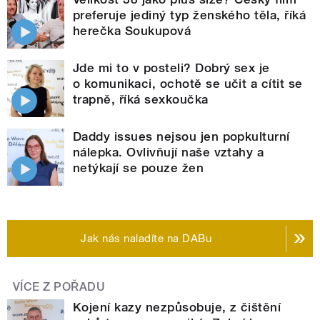
preferuje jediný typ ženského těla, říká
herečka Soukupová
Jde mi to v posteli? Dobrý sex je
o komunikaci, ochotě se učit a cítit se
trapně, říká sexkoučka
Daddy issues nejsou jen popkulturní
nálepka. Ovlivňují naše vztahy a
netýkají se pouze žen
Jak nás naladíte na DABu
VÍCE Z POŘADU
Kojení kazy nezpůsobuje, z čištění