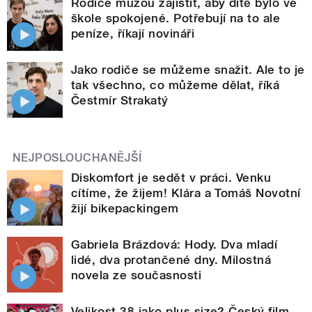
Rodiče můžou zajistit, aby dítě bylo ve
škole spokojené. Potřebují na to ale
peníze, říkají novináři
Jako rodiče se můžeme snažit. Ale to je
tak všechno, co můžeme dělat, říká
Čestmír Strakatý
NEJPOSLOUCHANĚJŠÍ
Diskomfort je sedět v práci. Venku
cítíme, že žijem! Klára a Tomáš Novotní
žijí bikepackingem
Gabriela Brázdová: Hody. Dva mladí
lidé, dva protančené dny. Milostná
novela ze současnosti
Velikost 38 jako plus size? Český film