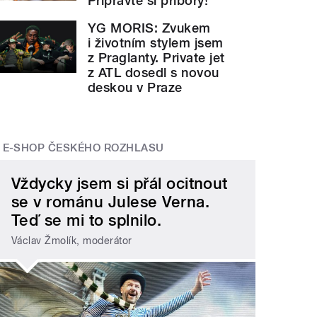
Připravte si příbory!
YG MORIS: Zvukem
i životním stylem jsem
z Praglanty. Private jet
z ATL dosedl s novou
deskou v Praze
E-SHOP ČESKÉHO ROZHLASU
Vždycky jsem si přál ocitnout
se v románu Julese Verna.
Teď se mi to splnilo.
Václav Žmolík, moderátor