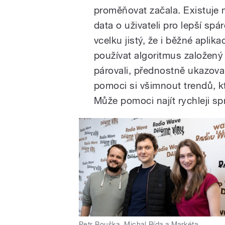
proměňovat začala. Existuje 
data o uživateli pro lepší spá
vcelku jistý, že i běžné apli
používat algoritmus založený 
párovali, přednostně ukazoval
pomoci si všimnout trendů, kt
Může pomoci najít rychleji s
Petr Bouška, Michal Bída a Markéta