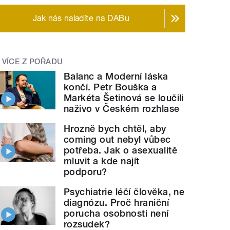
Jak nás naladíte na DABu
VÍCE Z POŘADU
Balanc a Moderní láska
končí. Petr Bouška a
Markéta Šetinová se loučili
naživo v Českém rozhlase
Hrozně bych chtěl, aby
coming out nebyl vůbec
potřeba. Jak o asexualitě
mluvit a kde najít
podporu?
Psychiatrie léčí člověka, ne
diagnózu. Proč hraniční
porucha osobnosti není
rozsudek?