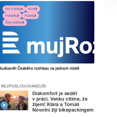
Hry a četby
Krimi
Pohádky
Pořady
Živé vysílání
Audiosvět Českého rozhlasu na jednom místě
NEJPOSLOUCHANĚJŠÍ
Diskomfort je sedět
v práci. Venku cítíme, že
žijem! Klára a Tomáš
Novotní žijí bikepackingem