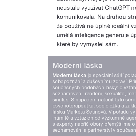
neustále využívat ChatGPT ne
komunikovala. Na druhou str
že používá ne úplně ideální v
umělá inteligence generuje úp
které by vymyslel sám.
Moderní láska
Moderní láska
je speciální sérií poř
sebepoznání a duševnímu zdraví. Př
současných podobách lásky: o vztah
seznamování, randění, sexualitě, man
singles. S nápadem natočit tuto sérii
psychoterapeutka, socioložka a zakl
láska
Markéta Šetinová. V pořadu vy
intimitě a vztazích od výzkumné age
s experty napříč obory přemýšlíme o 
seznamování a partnerství v souča