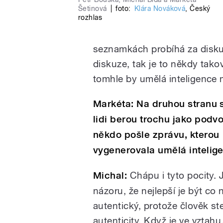
Šetinová
|
foto:
Klára Nováková
,
Český
rozhlas
seznamkách probíhá za diskur
diskuze, tak je to někdy takov
tomhle by umělá inteligence
Markéta:
Na druhou stranu 
lidi berou trochu jako podv
někdo pošle zprávu, kterou
vygenerovala umělá intelig
Michal:
Chápu i tyto pocity.
názoru, že nejlepší je být co 
autentický, protože člověk st
autenticity. Když je ve vztah