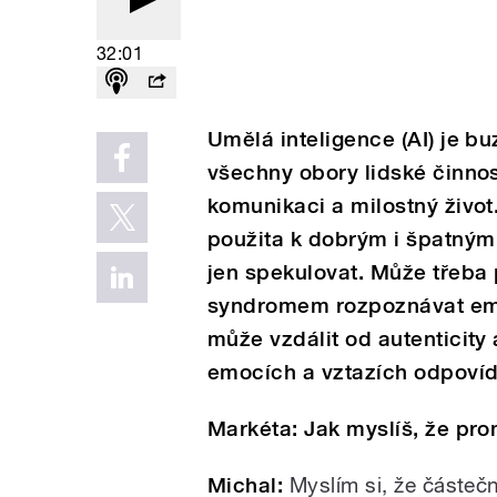
32:01
Umělá inteligence (AI) je 
všechny obory lidské činnos
komunikaci a milostný živo
použita k dobrým i špatný
jen spekulovat. Může třeba
syndromem rozpoznávat emo
může vzdálit od autenticity
emocích a vztazích odpovíd
Markéta:
Jak myslíš, že pr
Michal:
Myslím si, že částeč