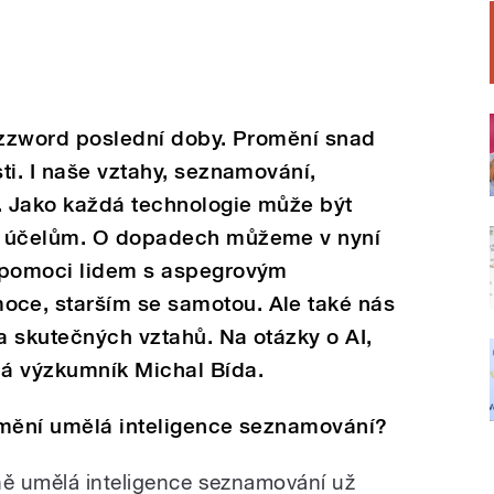
buzzword poslední doby. Promění snad
ti. I naše vztahy, seznamování,
t. Jako každá technologie může být
m účelům. O dopadech můžeme v nyní
 pomoci lidem s aspegrovým
ce, starším se samotou. Ale také nás
 a skutečných vztahů. Na otázky o AI,
á výzkumník Michal Bída.
omění umělá inteligence seznamování?
ně umělá inteligence seznamování už