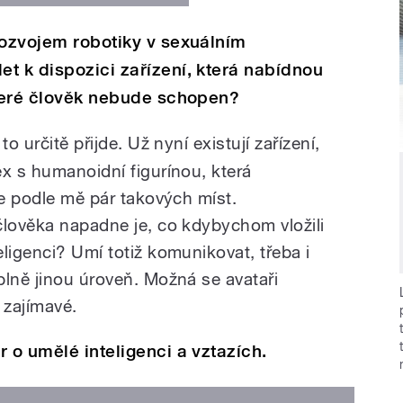
rozvojem robotiky v sexuálním
t k dispozici zařízení, která nabídnou
které člověk nebude schopen?
o určitě přijde. Už nyní existují zařízení,
ex s humanoidní figurínou, která
je podle mě pár takových míst.
člověka napadne je, co kdybychom vložili
ligenci? Umí totiž komunikovat, třeba i
plně jinou úroveň. Možná se avataři
 zajímavé.
 o umělé inteligenci a vztazích.