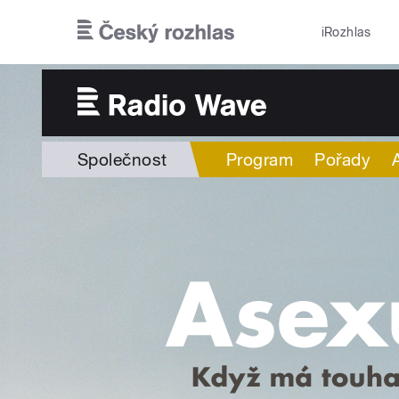
Přejít k hlavnímu obsahu
iRozhlas
Společnost
Program
Pořady