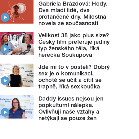
Gabriela Brázdová: Hody.
Dva mladí lidé, dva
protančené dny. Milostná
novela ze současnosti
Velikost 38 jako plus size?
Český film preferuje jediný
typ ženského těla, říká
herečka Soukupová
Jde mi to v posteli? Dobrý
sex je o komunikaci,
ochotě se učit a cítit se
trapně, říká sexkoučka
Daddy issues nejsou jen
popkulturní nálepka.
Ovlivňují naše vztahy a
netýkají se pouze žen