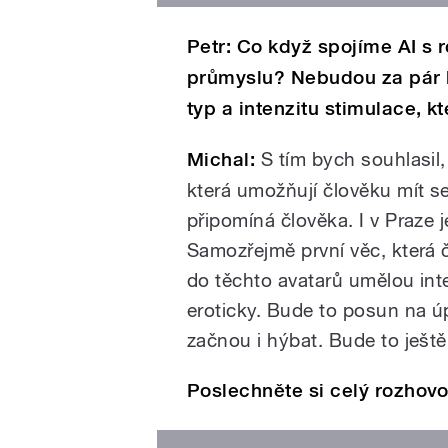
Petr:
Co když spojíme AI s 
průmyslu? Nebudou za pár le
typ a intenzitu stimulace, 
Michal:
S tím bych souhlasil, t
která umožňují člověku mít s
připomíná člověka. I v Praze 
Samozřejmě první věc, která 
do těchto avatarů umělou inte
eroticky. Bude to posun na ú
začnou i hýbat. Bude to ještě
Poslechněte si celý rozhovor