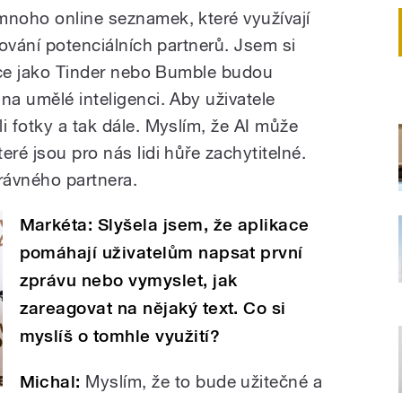
mnoho online seznamek, které využívají
rování potenciálních partnerů. Jsem si
kace jako Tinder nebo Bumble budou
na umělé inteligenci. Aby uživatele
i fotky a tak dále. Myslím, že AI může
eré jsou pro nás lidi hůře zachytitelné.
právného partnera.
Markéta:
Slyšela jsem, že aplikace
pomáhají uživatelům napsat první
zprávu nebo vymyslet, jak
zareagovat na nějaký text. Co si
myslíš o tomhle využití?
Michal:
Myslím, že to bude užitečné a