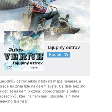
Tajuplný ostrov
Koupit
Lincolnův ostrov nikdo nikdy na mapě nenašel, a
přece ho znají lidé na celém světě. Už déle než sto
třicet let na něm prožívají dobrodružství s pěticí
trosečníků, kteří na něm našli útočiště, a hlavně
nejedno tajemství.