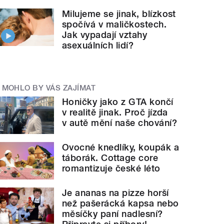
Milujeme se jinak, blízkost
spočívá v maličkostech.
Jak vypadají vztahy
asexuálních lidí?
MOHLO BY VÁS ZAJÍMAT
Honičky jako z GTA končí
v realitě jinak. Proč jízda
v autě mění naše chování?
Ovocné knedlíky, koupák a
táborák. Cottage core
romantizuje české léto
Je ananas na pizze horší
než pašerácká kapsa nebo
měsíčky paní nadlesní?