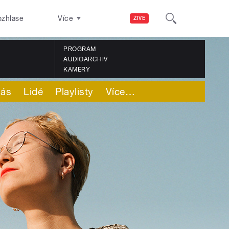
ozhlase
Více
ŽIVĚ
PROGRAM
AUDIOARCHIV
KAMERY
nás
Lidé
Playlisty
Více
…