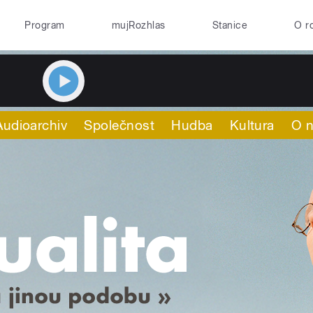
Program
mujRozhlas
Stanice
O r
Audioarchiv
Společnost
Hudba
Kultura
O 