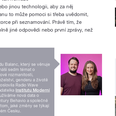
bo jinou technologii, aby za něj
anu to může pomoci si třeba uvědomit,
zorce při seznamování. Právě tím, že
lně jiné odpovědi nebo první zprávy, než
adu Balanc, který se věnuje
ináší sedm témat o
ové rozmanitosti,
želství, genderu a životě
 oslovila Radio Wave
adatelka
Institutu Moderní
užíváme nová data o
ntury Behavio a společně
tom, jaké změny se týkají
sném Česku.