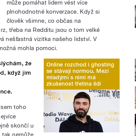
může pomáhat lidem vést více
plnohodnotné konverzace. Když si
člověk všimne, co občas na
z, třeba na Redditu jsou o tom velké
á nešťastná vizitka našeho lidství. V
 možná mohla pomoci.
slýchám, že
Online rozchod i ghosting
se stávají normou. Mezi
od, když jim
mladými s nimi má
zkušenost třetina lidí
ence.
 Jsem toho
nejvíce
ejně skončí u
u, tak nemůže