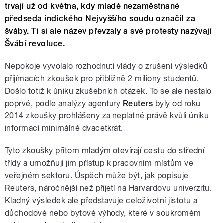
trvají už od května, kdy mladé nezaměstnané
předseda indického Nejvyššího soudu označil za
šváby. Ti si ale název převzaly a své protesty nazývají
Švábí revoluce.
Nepokoje vyvolalo rozhodnutí vlády o zrušení výsledků
přijímacích zkoušek pro přibližně 2 miliony studentů.
Došlo totiž k úniku zkušebních otázek. To se ale nestalo
poprvé, podle analýzy agentury
Reuters
byly od roku
2014 zkoušky prohlášeny za neplatné právě kvůli úniku
informací minimálně dvacetkrát.
Tyto zkoušky přitom mladým otevírají cestu do střední
třídy a umožňují jim přístup k pracovním místům ve
veřejném sektoru. Úspěch může být, jak popisuje
Reuters, náročnější než přijetí na Harvardovu univerzitu.
Kladný výsledek ale představuje celoživotní jistotu a
důchodové nebo bytové výhody, které v soukromém