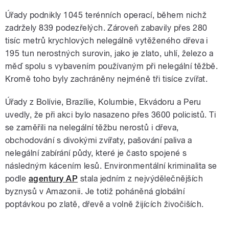
Úřady podnikly 1045 terénních operací, během nichž
zadržely 839 podezřelých. Zároveň zabavily přes 280
tisíc metrů krychlových nelegálně vytěženého dřeva i
195 tun nerostných surovin, jako je zlato, uhlí, železo a
měď spolu s vybavením používaným při nelegální těžbě.
Kromě toho byly zachráněny nejméně tři tisíce zvířat.
Úřady z Bolívie, Brazílie, Kolumbie, Ekvádoru a Peru
uvedly, že při akci bylo nasazeno přes 3600 policistů. Ti
se zaměřili na nelegální těžbu nerostů i dřeva,
obchodování s divokými zvířaty, pašování paliva a
nelegální zabírání půdy, které je často spojené s
následným kácením lesů. Environmentální kriminalita se
podle
agentury AP
stala jedním z nejvýdělečnějších
byznysů v Amazonii. Je totiž poháněná globální
poptávkou po zlatě, dřevě a volně žijících živočiších.