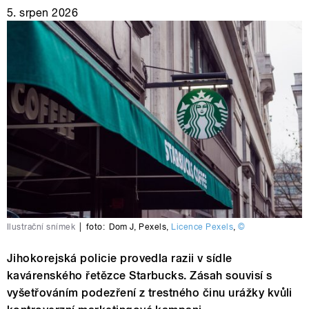
5. srpen 2026
Ilustrační snímek
|
foto:
Dom J
,
Pexels
,
Licence Pexels
,
©
Jihokorejská policie provedla razii v sídle
kavárenského řetězce Starbucks. Zásah souvisí s
vyšetřováním podezření z trestného činu urážky kvůli