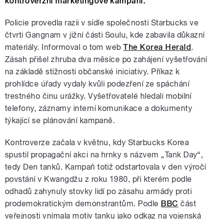
kontroverzní marketingové kampani.
Policie provedla razii v sídle společnosti Starbucks ve
čtvrti Gangnam v jižní části Soulu, kde zabavila důkazní
materiály. Informoval o tom web
The Korea Herald
.
Zásah přišel zhruba dva měsíce po zahájení vyšetřování
na základě stížnosti občanské iniciativy. Příkaz k
prohlídce úřady vydaly kvůli podezření ze spáchání
trestného činu urážky. Vyšetřovatelé hledali mobilní
telefony, záznamy interní komunikace a dokumenty
týkající se plánování kampaně.
Kontroverze začala v květnu, kdy Starbucks Korea
spustil propagační akci na hrnky s názvem „Tank Day“,
tedy Den tanků. Kampaň totiž odstartovala v den výročí
povstání v Kwangdžu z roku 1980, při kterém podle
odhadů zahynuly stovky lidí po zásahu armády proti
prodemokratickým demonstrantům. Podle
BBC
část
veřejnosti vnímala motiv tanku jako odkaz na vojenská