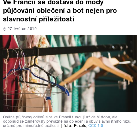
Ve Francii se dostává do módy
půjčování oblečení a bot nejen pro
slavnostní příležitosti
27. květen 2019
Online půjčovny oděvů sice ve Francii fungují už delší dobu, ale
doposud se zaměřovaly převážně na oblečení a obuv slavnostního rázu,
určené pro mimořádné události
|
foto:
Pexels
,
CC0 1.0