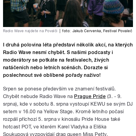
Radio Wave najdete na Povalči
|
foto:
Jakub Červenka
,
Festival Povaleč
I druhá polovina léta představí několik akcí, na kterých
Radio Wave nesmí chybět. S našimi podcasty i
moderátory se potkáte na festivalech, živých
natáčeních nebo letních scénách. Dorazte si
poslechnout své oblíbené pořady naživo!
Srpen se ponese především ve znamení festivalů.
Chybět nebude Radio Wave na
Prague Pride
(3. - 9.
srpna), kde v sobotu 8. srpna vystoupí KEWU se svým DJ
setem v 16.00 na Yellow Stage. Kromě letního počasí
rozpálí příchozí 5. srpna v kinosálu Pride House také
hotcast POT, ve kterém Karel Vladyka a Eliška
Soukupová vyzpovídají drag queen Miss Petty.