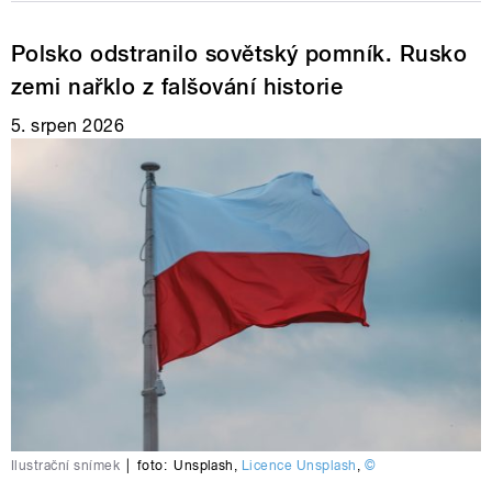
Polsko odstranilo sovětský pomník. Rusko
zemi nařklo z falšování historie
5. srpen 2026
Ilustrační snímek
|
foto:
Unsplash
,
Licence Unsplash
,
©