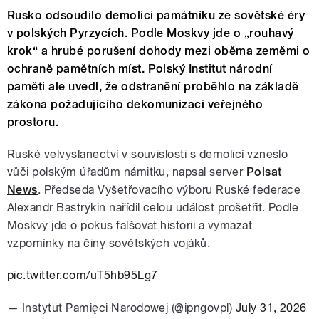
Rusko odsoudilo demolici památníku ze sovětské éry
v polských Pyrzycích. Podle Moskvy jde o „rouhavý
krok“ a hrubé porušení dohody mezi oběma zeměmi o
ochraně pamětních míst. Polský Institut národní
paměti ale uvedl, že odstranění proběhlo na základě
zákona požadujícího dekomunizaci veřejného
prostoru.
Ruské velvyslanectví v souvislosti s demolicí vzneslo
vůči polským úřadům námitku, napsal server
Polsat
News
. Předseda Vyšetřovacího výboru Ruské federace
Alexandr Bastrykin nařídil celou událost prošetřit. Podle
Moskvy jde o pokus falšovat historii a vymazat
vzpomínky na činy sovětských vojáků.
pic.twitter.com/uT5hb95Lg7
— Instytut Pamięci Narodowej (@ipngovpl)
July 31, 2026