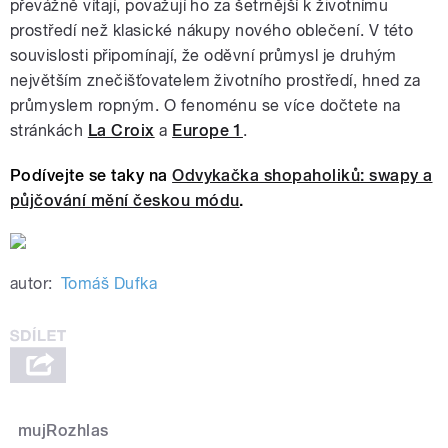
převážně vítají, považují ho za šetrnější k životnímu
prostředí než klasické nákupy nového oblečení. V této
souvislosti připomínají, že oděvní průmysl je druhým
největším znečišťovatelem životního prostředí, hned za
průmyslem ropným. O fenoménu se více dočtete na
stránkách
La Croix
a
Europe 1
.
Podívejte se taky na
Odvykačka shopaholiků: swapy a
půjčování mění českou módu
.
autor:
Tomáš Dufka
mujRozhlas