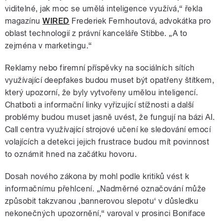
viditelné, jak moc se umělá inteligence využívá,“ řekla
magazínu
WIRED
Frederiek Fernhoutová, advokátka pro
oblast technologií z právní kanceláře Stibbe. „A to
zejména v marketingu.“
Reklamy nebo firemní příspěvky na sociálních sítích
využívající deepfakes budou muset být opatřeny štítkem,
který upozorní, že byly vytvořeny umělou inteligencí.
Chatboti a informační linky vyřizující stížnosti a další
problémy budou muset jasně uvést, že fungují na bázi AI.
Call centra využívající strojové učení ke sledování emocí
volajících a detekci jejich frustrace budou mít povinnost
to oznámit hned na začátku hovoru.
Dosah nového zákona by mohl podle kritiků vést k
informačnímu přehlcení. „Nadměrné označování může
způsobit takzvanou ‚bannerovou slepotu‘ v důsledku
nekonečných upozornění,“ varoval v prosinci Boniface