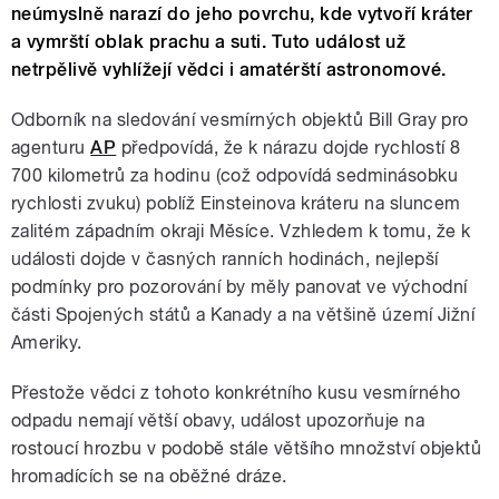
neúmyslně narazí do jeho povrchu, kde vytvoří kráter
a vymrští oblak prachu a suti. Tuto událost už
netrpělivě vyhlížejí vědci i amatérští astronomové.
Odborník na sledování vesmírných objektů Bill Gray pro
agenturu
AP
předpovídá, že k nárazu dojde rychlostí 8
700 kilometrů za hodinu (což odpovídá sedminásobku
rychlosti zvuku) poblíž Einsteinova kráteru na sluncem
zalitém západním okraji Měsíce. Vzhledem k tomu, že k
události dojde v časných ranních hodinách, nejlepší
podmínky pro pozorování by měly panovat ve východní
části Spojených států a Kanady a na většině území Jižní
Ameriky.
Přestože vědci z tohoto konkrétního kusu vesmírného
odpadu nemají větší obavy, událost upozorňuje na
rostoucí hrozbu v podobě stále většího množství objektů
hromadících se na oběžné dráze.