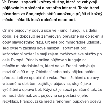
Ve Francii zapouští kořeny služby, které se zabývají
půjčováním oblečení a bot přes internet. Tento trend
původem ze Spojených států umožnuje půjčit si každý
měsíc i několik kusů oblečení nebo bot.
Online půjčovny oděvů sice ve Francii fungují už delší
dobu, ale doposud se zaměřovaly převážně na oblečení a
obuv slavnostního rázu, určené pro mimořádné události.
Teď ovšem začínají nově nabízet i sortiment pro
každodenní nošení a mají zájem rozšiřovat své služby po
celé Evropě. Princip online půjčoven funguje na
měsíčním předplatném, které se ve Francii pohybuje
mezi 40 a 90 eury. Oblečení nebo boty přijdou poštou
předplatiteli ve speciálním vaku. Praní, žehlení a opravy
vráceného oblečení zajišťuje půjčovna, stejně jako
vyčištění a opravu bot. Když už je zboží poničené tak, že
se nedá dále nabízet, půjčovna se postará o jeho
recyklaci. Francouzská média fenomén půjčoven oděvů