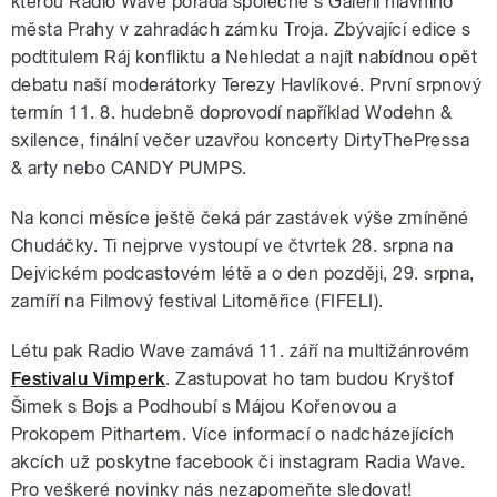
kterou Radio Wave pořádá společně s Galerií hlavního
města Prahy v zahradách zámku Troja. Zbývající edice s
podtitulem Ráj konfliktu a Nehledat a najít nabídnou opět
debatu naší moderátorky Terezy Havlíkové. První srpnový
termín 11. 8. hudebně doprovodí například Wodehn &
sxilence, finální večer uzavřou koncerty DirtyThePressa
& arty nebo CANDY PUMPS.
Na konci měsíce ještě čeká pár zastávek výše zmíněné
Chudáčky. Ti nejprve vystoupí ve čtvrtek 28. srpna na
Dejvickém podcastovém létě a o den později, 29. srpna,
zamíří na Filmový festival Litoměřice (FIFELI).
Létu pak Radio Wave zamává 11. září na multižánrovém
Festivalu Vimperk
. Zastupovat ho tam budou Kryštof
Šimek s Bojs a Podhoubí s Májou Kořenovou a
Prokopem Pithartem. Více informací o nadcházejících
akcích už poskytne facebook či instagram Radia Wave.
Pro veškeré novinky nás nezapomeňte sledovat!