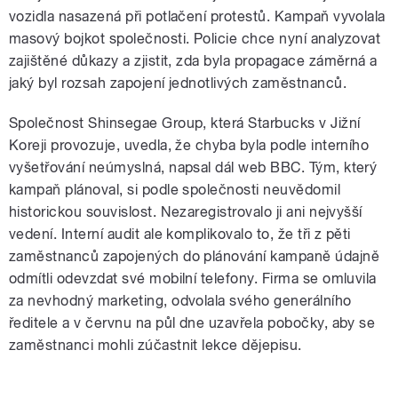
vozidla nasazená při potlačení protestů. Kampaň vyvolala
masový bojkot společnosti. Policie chce nyní analyzovat
zajištěné důkazy a zjistit, zda byla propagace záměrná a
jaký byl rozsah zapojení jednotlivých zaměstnanců.
Společnost Shinsegae Group, která Starbucks v Jižní
Koreji provozuje, uvedla, že chyba byla podle interního
vyšetřování neúmyslná, napsal dál web BBC. Tým, který
kampaň plánoval, si podle společnosti neuvědomil
historickou souvislost. Nezaregistrovalo ji ani nejvyšší
vedení. Interní audit ale komplikovalo to, že tři z pěti
zaměstnanců zapojených do plánování kampaně údajně
odmítli odevzdat své mobilní telefony. Firma se omluvila
za nevhodný marketing, odvolala svého generálního
ředitele a v červnu na půl dne uzavřela pobočky, aby se
zaměstnanci mohli zúčastnit lekce dějepisu.