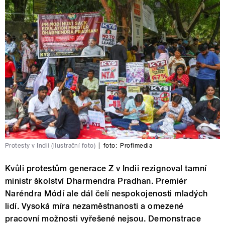
Protesty v Indii (ilustrační foto)
|
foto:
Profimedia
Kvůli protestům generace Z v Indii rezignoval tamní
ministr školství Dharmendra Pradhan. Premiér
Naréndra Módí ale dál čelí nespokojenosti mladých
lidí. Vysoká míra nezaměstnanosti a omezené
pracovní možnosti vyřešené nejsou. Demonstrace