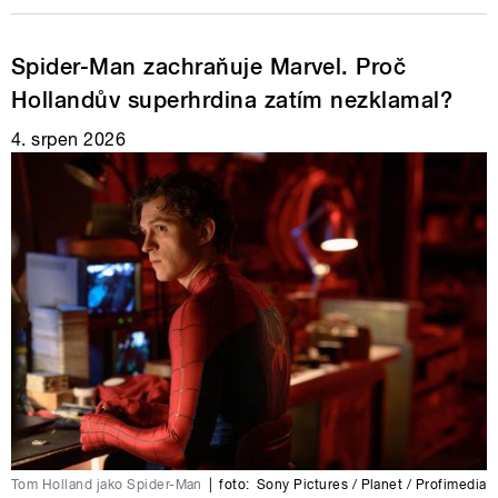
Spider-Man zachraňuje Marvel. Proč
Hollandův superhrdina zatím nezklamal?
4. srpen 2026
Tom Holland jako Spider-Man
|
foto:
Sony Pictures / Planet / Profimedia