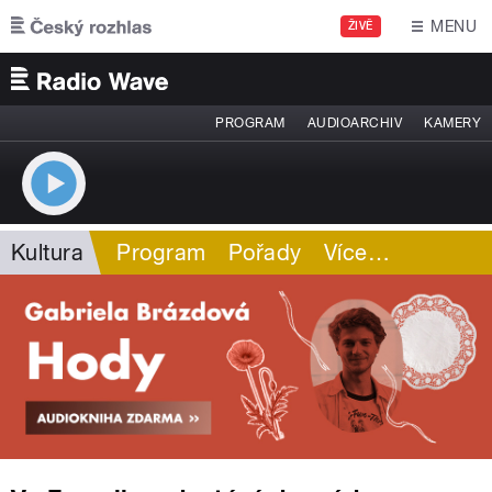
Přejít k hlavnímu obsahu
MENU
ŽIVĚ
PROGRAM
AUDIOARCHIV
KAMERY
Kultura
Program
Pořady
Více
…