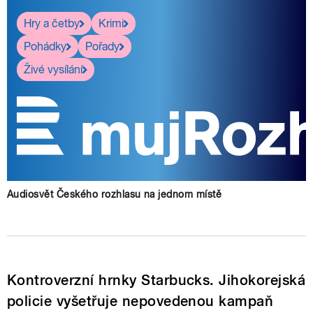
Hry a četby
Krimi
Pohádky
Pořady
Živé vysílání
Audiosvět Českého rozhlasu na jednom místě
Kontroverzní hrnky Starbucks. Jihokorejská
policie vyšetřuje nepovedenou kampaň