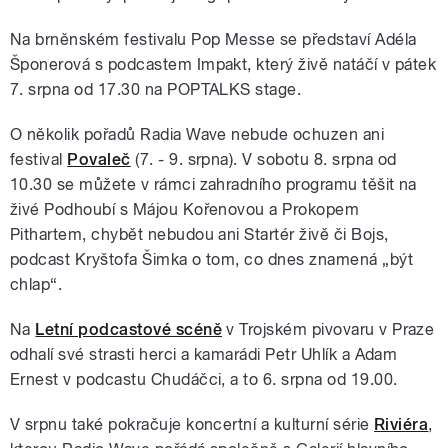
Na brněnském festivalu Pop Messe se představí Adéla
Šponerová s podcastem Impakt, který živě natáčí v pátek
7. srpna od 17.30 na POPTALKS stage.
O několik pořadů Radia Wave nebude ochuzen ani
festival
Povaleč
(7. - 9. srpna). V sobotu 8. srpna od
10.30 se můžete v rámci zahradního programu těšit na
živé Podhoubí s Májou Kořenovou a Prokopem
Pithartem, chybět nebudou ani Startér živě či Bojs,
podcast Kryštofa Šimka o tom, co dnes znamená „být
chlap“.
Na
Letní podcastové scéně
v Trojském pivovaru v Praze
odhalí své strasti herci a kamarádi Petr Uhlík a Adam
Ernest v podcastu Chudáčci, a to 6. srpna od 19.00.
V srpnu také pokračuje koncertní a kulturní série
Riviéra
,