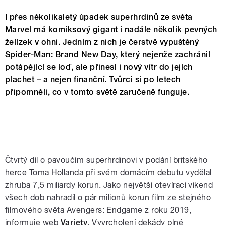
I přes několikaletý úpadek superhrdinů ze světa
Marvel má komiksový gigant i nadále několik pevných
želízek v ohni. Jedním z nich je čerstvě vypuštěný
Spider-Man: Brand New Day, který nejenže zachránil
potápějící se loď, ale přinesl i nový vítr do jejích
plachet – a nejen finanční. Tvůrci si po letech
připomněli, co v tomto světě zaručeně funguje.
Čtvrtý díl o pavoučím superhrdinovi v podání britského
herce Toma Hollanda při svém domácím debutu vydělal
zhruba 7,5 miliardy korun. Jako největší otevírací víkend
všech dob nahradil o pár milionů korun film ze stejného
filmového světa Avengers: Endgame z roku 2019,
informuje web
Variety
. Vyvrcholení dekády plné