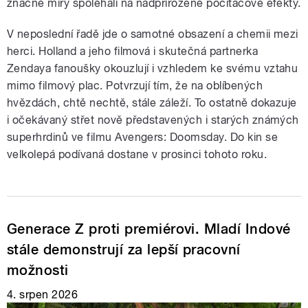
značné míry spoléhali na nadpřirozené počítačové efekty.
V neposlední řadě jde o samotné obsazení a chemii mezi
herci. Holland a jeho filmová i skutečná partnerka
Zendaya fanoušky okouzlují i vzhledem ke svému vztahu
mimo filmový plac. Potvrzují tím, že na oblíbených
hvězdách, chtě nechtě, stále záleží. To ostatně dokazuje
i očekávaný střet nově představených i starých známých
superhrdinů ve filmu Avengers: Doomsday. Do kin se
velkolepá podívaná dostane v prosinci tohoto roku.
Generace Z proti premiérovi. Mladí Indové
stále demonstrují za lepší pracovní
možnosti
4. srpen 2026