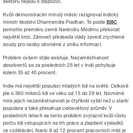
sektoru nejsou k dispozici.
Kvůli demonstracím minulý měsíc rezignoval indický
ministr školství Dharmendra Pradhan. To podle
BBC
pomohlo premiéru země Naréndru Módímu překonat
největší krizi. Zároveň předseda vlády zavedl zrychlené
soudy pro osoby obviněné z úniku informací.
Problém ovšem stále existuje. Nezaměstnanost
absolventů se za posledních 25 let v Indii pohybuje
kolem 35 až 40 procent.
Indie má největší populaci mladých lidí na světě. Celkově
jde o 360 milionů lidí ve věku od 15 do 29 let. Nicméně
míra jejich nezaměstnanosti je čtyřikrát vyšší než u starší
populace a také přesahuje celosvětový průměr. V
posledních letech se tento problém zvýraznil kvůli růstu
počtu lidí vstupujících na trh práce a zlepšení výsledků
ve vzdělávání. Navíc 8 až 12 procent pracovních míst je