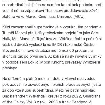
superhrdinů bojujících na samém konci bok po boku proti
vesmírnému záporákovi Thanosovi představovalo závěr
zlatého věku Marvel Cinematic Universe (MCU).
Krizi zaznamenali superhrdinové s vypuknutím pandemie.
Tu měl Marvel přejít díky televizním projektům jako She-
Hulk, Ms. Marvel či Tajná invaze. Většina těchto počinů si
však od diváků vysloužila na IMDB i tuzemské Česko-
Slovenské filmové databázi méně než 60 procent, a
skončila tak po první sérii. Ačkoli se našly i světlé výjimky
v podobě sérií Loki či Moon Knight, převážely výraznější
přešlapy.
Na stříbrném plátně mezitím držely Marvel nad vodou
pokračování o osvědčených tvářích představených ještě
za dob vzestupu superhrdinů. Mezi ně patřil například
Black Panther: Wakanda Forever z roku 2022, Guardians
of the Galaxy Vol. 3 z roku 2023 a trhák Deadpool &