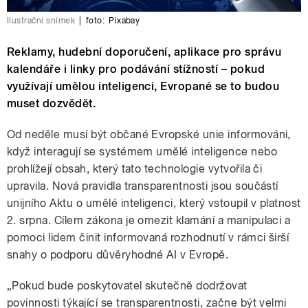
Ilustrační snímek
|
foto:
Pixabay
Reklamy, hudební doporučení, aplikace pro správu
kalendáře i linky pro podávání stížností – pokud
využívají umělou inteligenci, Evropané se to budou
muset dozvědět.
Od neděle musí být občané Evropské unie informováni,
když interagují se systémem umělé inteligence nebo
prohlížejí obsah, který tato technologie vytvořila či
upravila. Nová pravidla transparentnosti jsou součástí
unijního Aktu o umělé inteligenci, který vstoupil v platnost
2. srpna. Cílem zákona je omezit klamání a manipulaci a
pomoci lidem činit informovaná rozhodnutí v rámci širší
snahy o podporu důvěryhodné AI v Evropě.
„Pokud bude poskytovatel skutečně dodržovat
povinnosti týkající se transparentnosti, začne být velmi