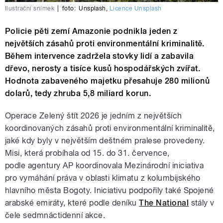
Ilustrační snímek
|
foto:
Unsplash
,
Licence Unsplash
Policie pěti zemí Amazonie podnikla jeden z
největších zásahů proti environmentální kriminalitě.
Během intervence zadržela stovky lidí a zabavila
dřevo, nerosty a tisíce kusů hospodářských zvířat.
Hodnota zabaveného majetku přesahuje 280 milionů
dolarů, tedy zhruba 5,8 miliard korun.
Operace Zelený štít 2026 je jedním z největších
koordinovaných zásahů proti environmentální kriminalitě,
jaké kdy byly v největším deštném pralese provedeny.
Misi, která probíhala od 15. do 31. července,
podle agentury AP koordinovala Mezinárodní iniciativa
pro vymáhání práva v oblasti klimatu z kolumbijského
hlavního města Bogoty. Iniciativu podpořily také Spojené
arabské emiráty, které podle deníku
The National
stály v
čele sedmnáctidenní akce.