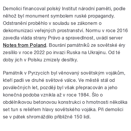
Demolici financoval polský Institut národní paměti, podle
něhož byl monument symbolem ruské propagandy.
Odstranění proběhlo v souladu se zákonem o
dekomunizaci veřejných prostranství. Normu v roce 2016
zavedla vláda strany Právo a spravedlnost, uvádí server
Notes from Poland
. Bourání památníků ze sovětské éry
zesílilo v roce 2022 po invazi Ruska na Ukrajinu. Od té
doby jich v Polsku zmizely desítky.
Památník v Pyrzycích byl věnovaný sovětským vojákům,
kteří padli ve druhé světové válce. Ve městě stál od
poválečných let, později byl však přepracován a jeho
konečná podoba vznikla až v roce 1984. Šlo o
obdélníkovou betonovou konstrukci o hmotnosti několika
set tun s reliéfem hlavy sovětského vojáka. Při demolici
se v pátek shromáždilo přibližně 150 lidí.