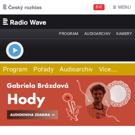
Přejít k hlavnímu obsahu
MENU
ŽIVĚ
PROGRAM
AUDIOARCHIV
KAMERY
Program
Pořady
Audioarchiv
Více
…