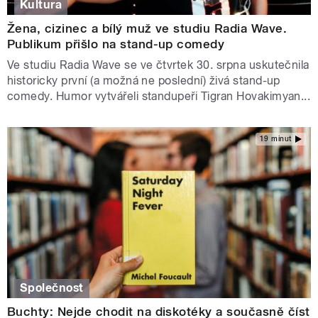
Kultura
Žena, cizinec a bílý muž ve studiu Radia Wave.
Publikum přišlo na stand-up comedy
Ve studiu Radia Wave se ve čtvrtek 30. srpna uskutečnila
historicky první (a možná ne poslední) živá stand-up
comedy. Humor vytvářeli standupeři Tigran Hovakimyan...
19 minut
Společnost
Buchty: Nejde chodit na diskotéky a současně číst