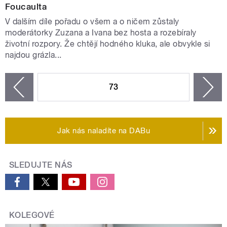
Foucaulta
V dalším díle pořadu o všem a o ničem zůstaly
moderátorky Zuzana a Ivana bez hosta a rozebíraly
životní rozpory. Že chtějí hodného kluka, ale obvykle si
najdou grázla...
STRÁNKY
73
n
zí
Jak nás naladíte na DABu
SLEDUJTE NÁS
KOLEGOVÉ