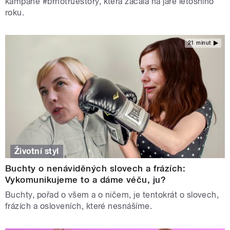
kampaně #brnotruestory, která začala na jaře letošního
roku.
21 minut
Životní styl
Buchty o nenáviděných slovech a frázích:
Vykomunikujeme to a dáme véču, ju?
Buchty, pořad o všem a o ničem, je tentokrát o slovech,
frázích a osloveních, které nesnášíme.