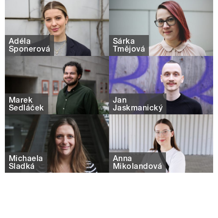
Adéla
Šárka
Šponerová
Tmějová
Marek
Jan
Sedláček
Jaskmanický
Michaela
Anna
Sladká
Mikolandová