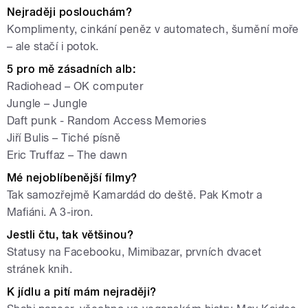
Nejraději poslouchám?
Komplimenty, cinkání peněz v automatech, šumění moře
– ale stačí i potok.
5 pro mě zásadních alb:
Radiohead – OK computer
Jungle – Jungle
Daft punk - Random Access Memories
Jiří Bulis – Tiché písně
Eric Truffaz – The dawn
Mé nejoblíbenější filmy?
Tak samozřejmě Kamardád do deště. Pak Kmotr a
Mafiáni. A 3-iron.
Jestli čtu, tak většinou?
Statusy na Facebooku, Mimibazar, prvních dvacet
stránek knih.
K jídlu a pití mám nejraději?