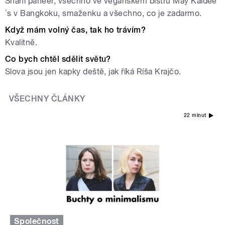
Shahi paneer, všechno ve veganském bistru May Kaidee
´s v Bangkoku, smaženku a všechno, co je zadarmo.
Když mám volný čas, tak ho trávím?
Kvalitně.
Co bych chtěl sdělit světu?
Slova jsou jen kapky deště, jak říká Ríša Krajčo.
VŠECHNY ČLÁNKY
22 minut
Společnost