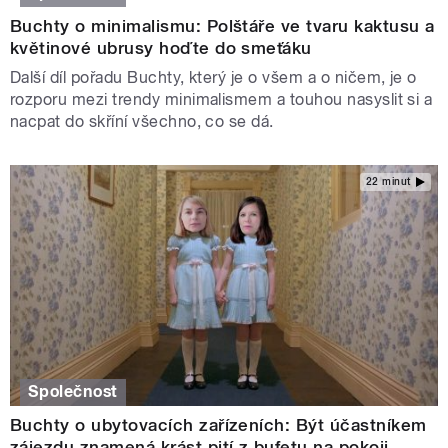
Buchty o minimalismu: Polštáře ve tvaru kaktusu a
květinové ubrusy hoďte do smeťáku
Další díl pořadu Buchty, který je o všem a o ničem, je o
rozporu mezi trendy minimalismem a touhou nasyslit si a
nacpat do skříní všechno, co se dá.
22 minut
Společnost
Buchty o ubytovacích zařízeních: Být účastníkem
zájezdu znamená krást pití z bufetu na pokoji