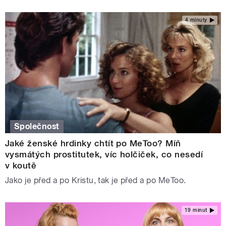
4 minuty
Společnost
Jaké ženské hrdinky chtít po MeToo? Míň
vysmátých prostitutek, víc holčiček, co nesedí
v koutě
Jako je před a po Kristu, tak je před a po MeToo.
19 minut