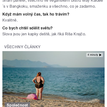
Shahi paneer, všechno ve veganském bistru May Kaidee
´s v Bangkoku, smaženku a všechno, co je zadarmo.
Když mám volný čas, tak ho trávím?
Kvalitně.
Co bych chtěl sdělit světu?
Slova jsou jen kapky deště, jak říká Ríša Krajčo.
VŠECHNY ČLÁNKY
4 minuty
Společnost