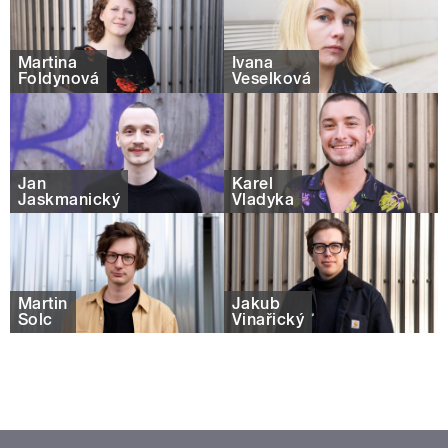
Martina
Ivana
Foldynová
Veselková
Jan
Karel
Jaskmanický
Vladyka
Martin
Jakub
Šolc
Vinařický