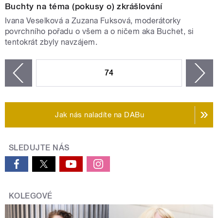
Buchty na téma (pokusy o) zkrášlování
Ivana Veselková a Zuzana Fuksová, moderátorky
povrchního pořadu o všem a o ničem aka Buchet, si
tentokrát zbyly navzájem.
STRÁNKY
74
n
zí
Jak nás naladíte na DABu
SLEDUJTE NÁS
KOLEGOVÉ