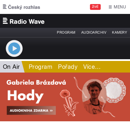
Přejít k hlavnímu obsahu
MENU
ŽIVĚ
PROGRAM
AUDIOARCHIV
KAMERY
On Air
Program
Pořady
Více
…