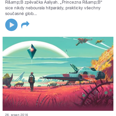
R&amp;B zpěvačka Aaliyah. „Princezna R&amp;B“
sice nikdy nebourala hitparády, prakticky všechny
současné glob...
26. srpen 2016