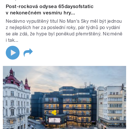
Post-rocková odysea 65daysofstatic
v nekonečném vesmíru hry...
Nedávno vypuštěný titul No Man’s Sky měl být jednou
z nejlepších her za poslední roky, pár týdnů po vydání
se ale zdá, že hype byl poněkud přemrštěný. Nicméně
i tak...