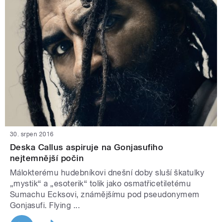
30. srpen 2016
Deska Callus aspiruje na Gonjasufiho
nejtemnější počin
Málokterému hudebníkovi dnešní doby sluší škatulky
„mystik“ a „esoterik“ tolik jako osmatřicetiletému
Sumachu Ecksovi, známějšímu pod pseudonymem
Gonjasufi. Flying ...