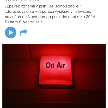
„Zpěvák oznámil v písni, že jednou zabije,“
zdůrazňovalo se v reportáži vysílané v Televizních
novinách na Nově den po poslední noci roku 2014.
Během Silvestra se t...