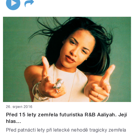
26. srpen 2016
Před 15 lety zemřela futuristka R&B Aaliyah. Její
hlas...
Před patnácti lety při letecké nehodě tragicky zemřela