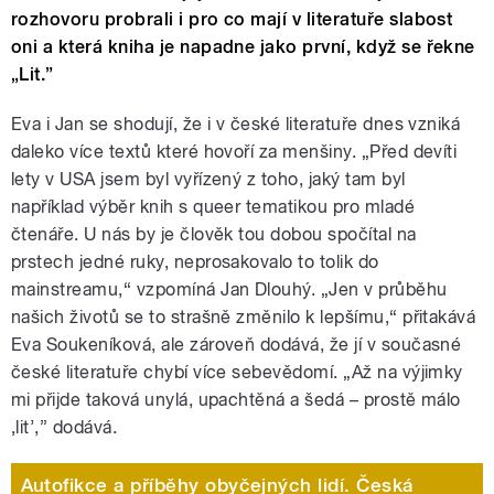
rozhovoru probrali i pro co mají v literatuře slabost
oni a která kniha je napadne jako první, když se řekne
„Lit.”
Eva i Jan se shodují, že i v české literatuře dnes vzniká
daleko více textů které hovoří za menšiny. „Před devíti
lety v USA jsem byl vyřízený z toho, jaký tam byl
například výběr knih s queer tematikou pro mladé
čtenáře. U nás by je člověk tou dobou spočítal na
prstech jedné ruky, neprosakovalo to tolik do
mainstreamu,“ vzpomíná Jan Dlouhý. „Jen v průběhu
našich životů se to strašně změnilo k lepšímu,“ přitakává
Eva Soukeníková, ale zároveň dodává, že jí v současné
české literatuře chybí více sebevědomí. „Až na výjimky
mi přijde taková unylá, upachtěná a šedá – prostě málo
‚lit’,” dodává.
Autofikce a příběhy obyčejných lidí. Česká