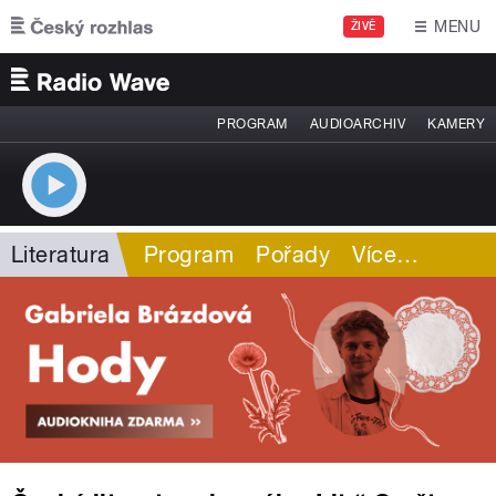
Přejít k hlavnímu obsahu
MENU
ŽIVĚ
PROGRAM
AUDIOARCHIV
KAMERY
Literatura
Program
Pořady
Více
…