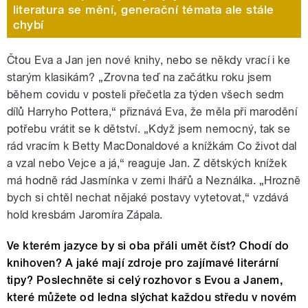
literatura se mění, generační témata ale stále
chybí
Čtou Eva a Jan jen nové knihy, nebo se někdy vrací i ke
starým klasikám? „Zrovna teď na začátku roku jsem
během covidu v posteli přečetla za týden všech sedm
dílů Harryho Pottera,“ přiznává Eva, že měla při marodění
potřebu vrátit se k dětství. „Když jsem nemocný, tak se
rád vracím k Betty MacDonaldové a knížkám Co život dal
a vzal nebo Vejce a já,“ reaguje Jan. Z dětských knížek
má hodně rád Jasmínka v zemi lhářů a Neználka. „Hrozně
bych si chtěl nechat nějaké postavy vytetovat,“ vzdává
hold kresbám Jaromíra Zápala.
Ve kterém jazyce by si oba přáli umět číst? Chodí do
knihoven? A jaké mají zdroje pro zajímavé literární
tipy? Poslechněte si celý rozhovor s Evou a Janem,
které můžete od ledna slýchat každou středu v novém