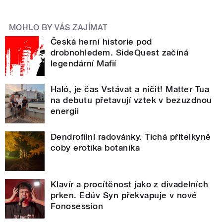
MOHLO BY VÁS ZAJÍMAT
Česká herní historie pod
drobnohledem. SideQuest začíná
legendární Mafií
Haló, je čas Vstávat a ničit! Matter Tua
na debutu přetavují vztek v bezuzdnou
energii
Dendrofilní radovánky. Tichá přítelkyně
coby erotika botanika
Klavír a procítěnost jako z divadelních
prken. Edúv Syn překvapuje v nové
Fonosession