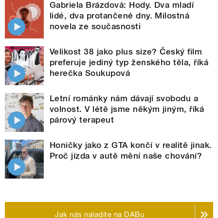
Gabriela Brázdová: Hody. Dva mladí
lidé, dva protančené dny. Milostná
novela ze současnosti
Velikost 38 jako plus size? Český film
preferuje jediný typ ženského těla, říká
herečka Soukupová
Letní románky nám dávají svobodu a
volnost. V létě jsme někým jiným, říká
párový terapeut
Honičky jako z GTA končí v realitě jinak.
Proč jízda v autě mění naše chování?
Jak nás naladíte na DABu