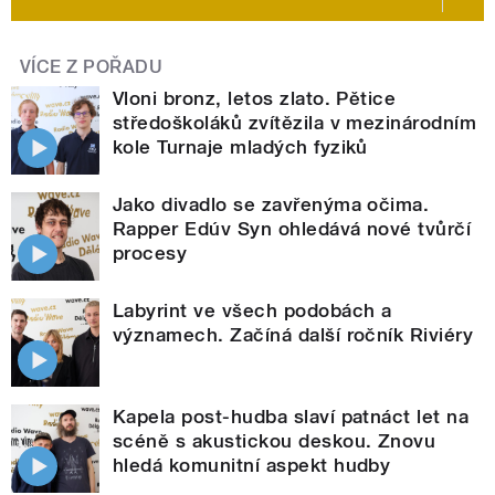
VÍCE Z POŘADU
Vloni bronz, letos zlato. Pětice
středoškoláků zvítězila v mezinárodním
kole Turnaje mladých fyziků
Jako divadlo se zavřenýma očima.
Rapper Edúv Syn ohledává nové tvůrčí
procesy
Labyrint ve všech podobách a
významech. Začíná další ročník Riviéry
Kapela post-hudba slaví patnáct let na
scéně s akustickou deskou. Znovu
hledá komunitní aspekt hudby