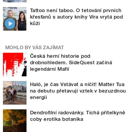
Tattoo není taboo. O tetování prvních
křesťanů s autory knihy Víra vrytá pod
kůži
MOHLO BY VÁS ZAJÍMAT
Česká herní historie pod
drobnohledem. SideQuest začíná
legendární Mafií
Haló, je čas Vstávat a ničit! Matter Tua
na debutu přetavují vztek v bezuzdnou
energii
Dendrofilní radovánky. Tichá přítelkyně
coby erotika botanika