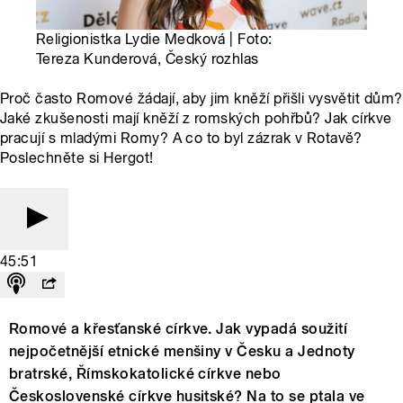
Religionistka Lydie Medková | Foto:
Tereza Kunderová, Český rozhlas
Proč často Romové žádají, aby jim kněží přišli vysvětit dům?
Jaké zkušenosti mají kněží z romských pohřbů? Jak církve
pracují s mladými Romy? A co to byl zázrak v Rotavě?
Poslechněte si Hergot!
45:51
Romové a křesťanské církve. Jak vypadá soužití
nejpočetnější etnické menšiny v Česku a Jednoty
bratrské, Římskokatolické církve nebo
Československé církve husitské? Na to se ptala ve