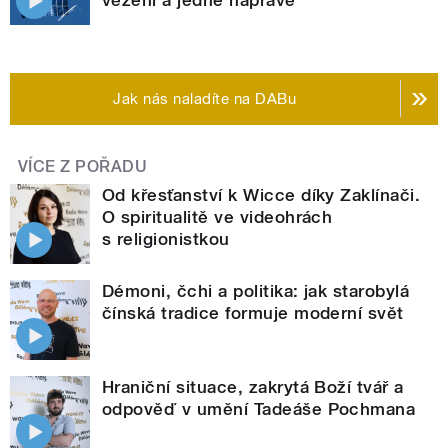
Jak nás naladíte na DABu
VÍCE Z POŘADU
Od křesťanství k Wicce díky Zaklínači.
O spiritualitě ve videohrách
s religionistkou
Démoni, čchi a politika: jak starobylá
čínská tradice formuje moderní svět
Hraniční situace, zakrytá Boží tvář a
odpověď v umění Tadeáše Pochmana