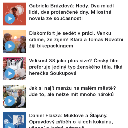
Gabriela Brázdová: Hody. Dva mladí
lidé, dva protančené dny. Milostná
novela ze současnosti
Diskomfort je sedět v práci. Venku
cítíme, že žijem! Klára a Tomáš Novotní
žijí bikepackingem
Velikost 38 jako plus size? Český film
preferuje jediný typ ženského těla, říká
herečka Soukupová
Jak si najít manžu na malém městě?
Jde to, ale nelze mít mnoho nároků
Daniel Flasza: Muklové a Šlajsny.
Opravdový příběh o kilech kokainu,
vězení a jedné nápravě