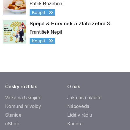
Patrik Rozehnal
Koupit
Spejbl & Hurvínek a Zlatá zebra 3
František Nepil
Koupit
Český rozhlas
O nás
Válka na Ukrajině
Jak nás naladíte
Komunální volby
Nápověda
Stanice
Lidé v rádiu
eShop
Kariéra