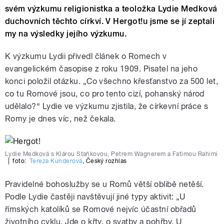
svém výzkumu religionistka a teoložka Lydie Medková
duchovních těchto církví. V Hergot!u jsme se jí zeptali
my na výsledky jejího výzkumu.
K výzkumu Lydii přivedl článek o Romech v
evangelickém časopise z roku 1909. Pisatel na jeho
konci položil otázku. „Co všechno křesťanstvo za 500 let,
co tu Romové jsou, co pro tento cizí, pohanský národ
udělalo?“ Lydie ve výzkumu zjistila, že církevní práce s
Romy je dnes víc, než čekala.
Lydie Medková s Klárou Staňkovou, Petrem Wagnerem a Fatimou Rahimi
|
foto:
Tereza Kunderová
,
Český rozhlas
Pravidelné bohoslužby se u Romů větší oblibě netěší.
Podle Lydie častěji navštěvují jiné typy aktivit: „U
římských katolíků se Romové nejvíc účastní obřadů
životního cyklu. Jde o křty, o svatby a pohřby. U