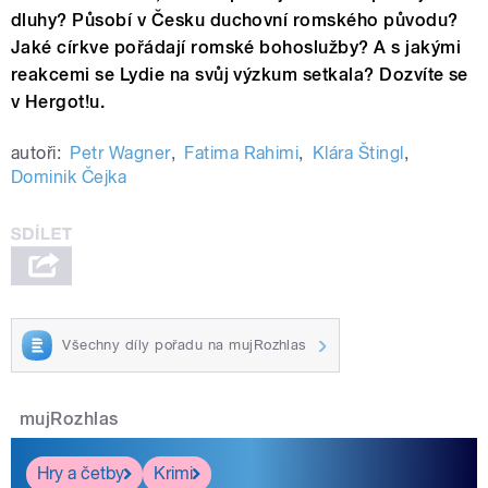
dluhy? Působí v Česku duchovní romského původu?
Jaké církve pořádají romské bohoslužby? A s jakými
reakcemi se Lydie na svůj výzkum setkala? Dozvíte se
v Hergot!u.
autoři:
Petr Wagner
,
Fatima Rahimi
,
Klára Štingl
,
Dominik Čejka
Všechny díly pořadu na mujRozhlas
mujRozhlas
Hry a četby
Krimi