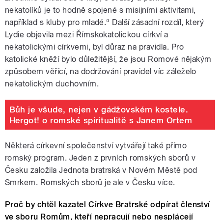
nekatolíků je to hodně spojené s misijními aktivitami,
například s kluby pro mladé.“ Další zásadní rozdíl, který
Lydie objevila mezi Římskokatolickou církví a
nekatolickými církvemi, byl důraz na pravidla. Pro
katolické kněží bylo důležitější, že jsou Romové nějakým
způsobem věřící, na dodržování pravidel víc záleželo
nekatolickým duchovním.
Bůh je všude, nejen v gádžovském kostele.
Hergot! o romské spiritualitě s Janem Ortem
Některá církevní společenství vytvářejí také přímo
romský program. Jeden z prvních romských sborů v
Česku založila Jednota bratrská v Novém Městě pod
Smrkem. Romských sborů je ale v Česku více.
Proč by chtěl kazatel Církve Bratrské odpírat členství
ve sboru Romům, kteří nepracují nebo nesplácejí