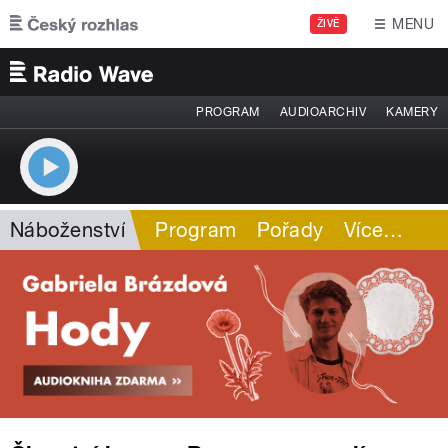
Přejít k hlavnímu obsahu
MENU
ŽIVĚ
PROGRAM
AUDIOARCHIV
KAMERY
Náboženství
Program
Pořady
Více
…