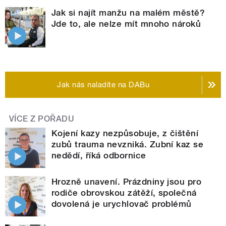
Jak si najít manžu na malém městě?
Jde to, ale nelze mít mnoho nároků
Jak nás naladíte na DABu
VÍCE Z POŘADU
Kojení kazy nezpůsobuje, z čištění
zubů trauma nevzniká. Zubní kaz se
nedědí, říká odbornice
Hrozně unavení. Prázdniny jsou pro
rodiče obrovskou zátěží, společná
dovolená je urychlovač problémů