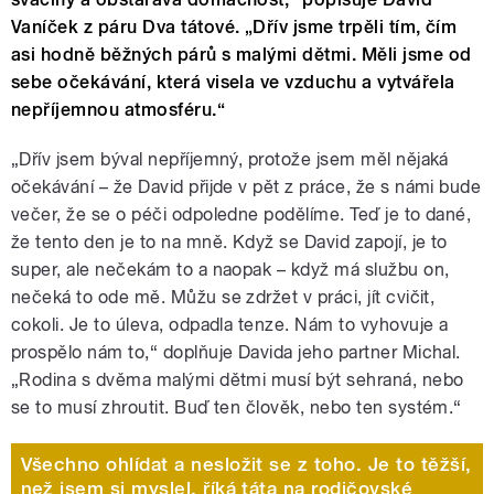
Vaníček z páru Dva tátové. „Dřív jsme trpěli tím, čím
asi hodně běžných párů s malými dětmi. Měli jsme od
sebe očekávání, která visela ve vzduchu a vytvářela
nepříjemnou atmosféru.“
„Dřív jsem býval nepříjemný, protože jsem měl nějaká
očekávání – že David přijde v pět z práce, že s námi bude
večer, že se o péči odpoledne podělíme. Teď je to dané,
že tento den je to na mně. Když se David zapojí, je to
super, ale nečekám to a naopak – když má službu on,
nečeká to ode mě. Můžu se zdržet v práci, jít cvičit,
cokoli. Je to úleva, odpadla tenze. Nám to vyhovuje a
prospělo nám to,“ doplňuje Davida jeho partner Michal.
„Rodina s dvěma malými dětmi musí být sehraná, nebo
se to musí zhroutit. Buď ten člověk, nebo ten systém.“
Všechno ohlídat a nesložit se z toho. Je to těžší,
než jsem si myslel, říká táta na rodičovské