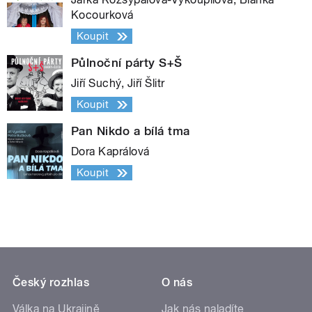
Kocourková
Koupit
Půlnoční párty S+Š
Jiří Suchý, Jiří Šlitr
Koupit
Pan Nikdo a bílá tma
Dora Kaprálová
Koupit
Český rozhlas
O nás
Válka na Ukrajině
Jak nás naladíte