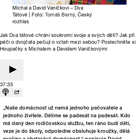
Michal a David Vaníčkovi – Dva
Tátové | Foto:
Tomáš Berný
, Český
rozhlas
Jak Dva tátové chrání soukromí svoje a svých dětí? Jak při
péči o dvojčata pečují o vztah mezi sebou? Poslechněte si
Houpačky s Michalem a Davidem Vaníčkovými
37:35
„Naše domácnost už nemá jednoho pečovatele a
jednoho živitele. Dělíme se padesát na padesát. Kdo
má daný den rodičovskou službu, ten ráno budí děti,
veze je do školy, odpoledne obsluhuje kroužky, dělá
svačiny a obstarává domácnost,“ popisuje David