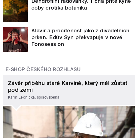
Dendrofilní radovánky. Tichá přítelkyně
coby erotika botanika
Klavír a procítěnost jako z divadelních
prken. Edúv Syn překvapuje v nové
Fonosession
E-SHOP ČESKÉHO ROZHLASU
Závěr příběhu staré Karviné, který měl zůstat
pod zemí
Karin Lednická, spisovatelka