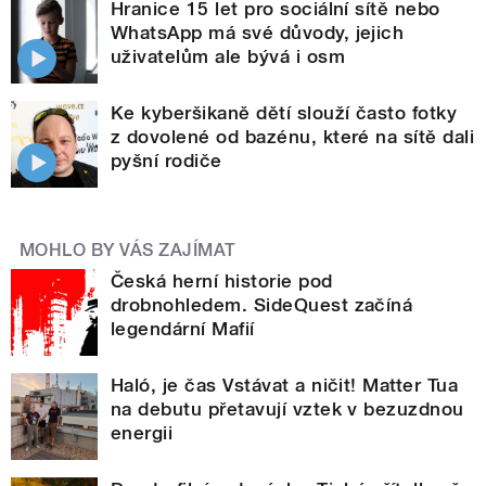
Hranice 15 let pro sociální sítě nebo
WhatsApp má své důvody, jejich
uživatelům ale bývá i osm
Ke kyberšikaně dětí slouží často fotky
z dovolené od bazénu, které na sítě dali
pyšní rodiče
MOHLO BY VÁS ZAJÍMAT
Česká herní historie pod
drobnohledem. SideQuest začíná
legendární Mafií
Haló, je čas Vstávat a ničit! Matter Tua
na debutu přetavují vztek v bezuzdnou
energii