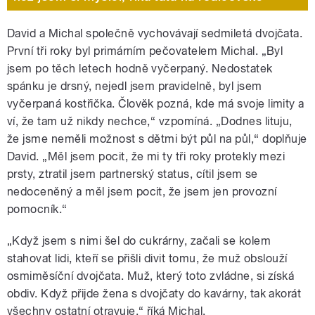
David a Michal společně vychovávají sedmiletá dvojčata.
První tři roky byl primárním pečovatelem Michal. „Byl
jsem po těch letech hodně vyčerpaný. Nedostatek
spánku je drsný, nejedl jsem pravidelně, byl jsem
vyčerpaná kostřička. Člověk pozná, kde má svoje limity a
ví, že tam už nikdy nechce,“ vzpomíná. „Dodnes lituju,
že jsme neměli možnost s dětmi být půl na půl,“ doplňuje
David. „Měl jsem pocit, že mi ty tři roky protekly mezi
prsty, ztratil jsem partnerský status, cítil jsem se
nedoceněný a měl jsem pocit, že jsem jen provozní
pomocník.“
„Když jsem s nimi šel do cukrárny, začali se kolem
stahovat lidi, kteří se přišli divit tomu, že muž obslouží
osmiměsíční dvojčata. Muž, který toto zvládne, si získá
obdiv. Když přijde žena s dvojčaty do kavárny, tak akorát
všechny ostatní otravuje,“ říká Michal.