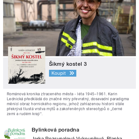
Šikmý kostel 3
Koupit
Románová kronika ztraceného města - léta 1945–1961. Karin
Lednická předkládá do značné míry převratný, dosavadní paradigma
měnící obraz hornického regionu, jehož zahlazenou historii stále
překrývá tlustá vrstva mýtů a zakořeněných stereotypů o „černé
zemi a rudém kraji“.
Bylinková poradna
Jarka Rozsypalová-Vykoupilová, Blanka