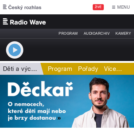
Přejít k hlavnímu obsahu
MENU
ŽIVĚ
PROGRAM
AUDIOARCHIV
KAMERY
Děti a výchova
Program
Pořady
Více
…