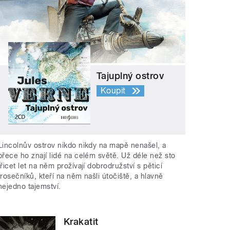
Tajuplný ostrov
Koupit
Lincolnův ostrov nikdo nikdy na mapě nenašel, a
přece ho znají lidé na celém světě. Už déle než sto
třicet let na něm prožívají dobrodružství s pěticí
trosečníků, kteří na něm našli útočiště, a hlavně
nejedno tajemství.
Krakatit