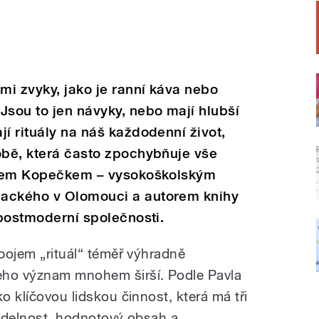
i zvyky, jako je ranní káva nebo
Jsou to jen návyky, nebo mají hlubší
í rituály na náš každodenní život,
obě, která často zpochybňuje vše
avlem Kopečkem – vysokoškolským
lackého v Olomouci a autorem knihy
 postmoderní společnosti.
 pojem „rituál“ téměř výhradně
eho význam mnohem širší. Podle Pavla
o klíčovou lidskou činnost, která má tři
videlnost, hodnotový obsah a