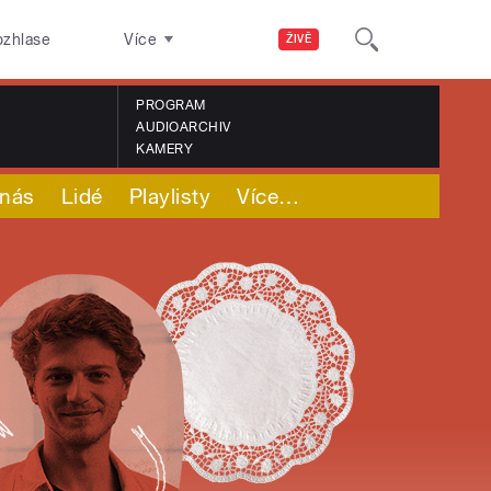
ozhlase
Více
ŽIVĚ
PROGRAM
AUDIOARCHIV
KAMERY
nás
Lidé
Playlisty
Více
…