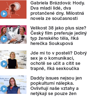
Gabriela Brázdová: Hody.
Dva mladí lidé, dva
protančené dny. Milostná
novela ze současnosti
Velikost 38 jako plus size?
Český film preferuje jediný
typ ženského těla, říká
herečka Soukupová
Jde mi to v posteli? Dobrý
sex je o komunikaci,
ochotě se učit a cítit se
trapně, říká sexkoučka
Daddy issues nejsou jen
popkulturní nálepka.
Ovlivňují naše vztahy a
netýkají se pouze žen