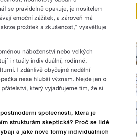
uál se pravidelně opakuje, je nositelem
ávají emoční zážitek, a zároveň má
skrze prožitek a zkušenost,“ vysvětluje
 doménou náboženství nebo velkých
í i rituály individuální, rodinné,
turní. I zdánlivě obyčejné nedělní
pečka nese hlubší význam. Nejde jen o
přátelství, který vyjadřujeme tím, že si
v postmoderní společnosti, která je
ním strukturám skeptická? Proč se lidé
ýbají a jaké nové formy individuálních