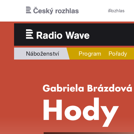
Přejít k hlavnímu obsahu
iRozhlas
Náboženství
Program
Pořady