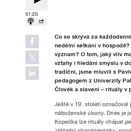
51:20
Co se skrývá za každodenním
nedělní setkání v hospodě? 
význam? O tom, jaký vliv maj
vztahy i hledání smyslu v d
tradiční, jsme mluvili s P
pedagogem z Univerzity Pa
Člověk a slavení – rituály v
Ještě v 19. století označoval
náboženské úkony. Dnes je j
Kopečka lze rituály chápat jak
základní charakteristiky: pra