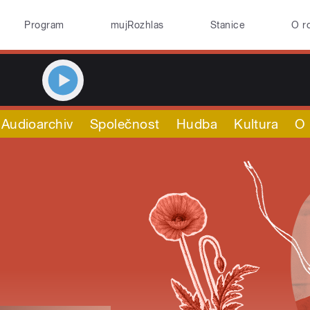
Program
mujRozhlas
Stanice
O r
Audioarchiv
Společnost
Hudba
Kultura
O 