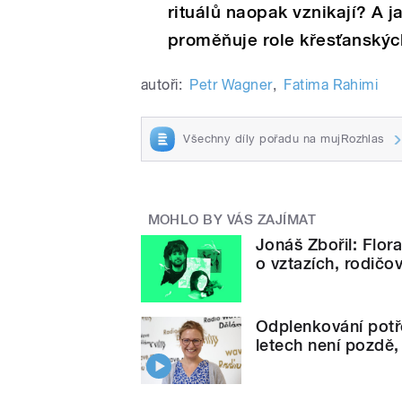
rituálů naopak vznikají? A j
proměňuje role křesťanských
autoři:
Petr Wagner
,
Fatima Rahimi
Všechny díly pořadu na mujRozhlas
MOHLO BY VÁS ZAJÍMAT
Jonáš Zbořil: Flor
o vztazích, rodičov
Odplenkování potře
letech není pozdě,