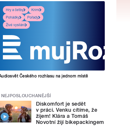
Hry a četby
Krimi
Pohádky
Pořady
Živé vysílání
Audiosvět Českého rozhlasu na jednom místě
NEJPOSLOUCHANĚJŠÍ
Diskomfort je sedět
v práci. Venku cítíme, že
žijem! Klára a Tomáš
Novotní žijí bikepackingem