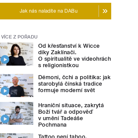
Jak nás naladíte na DABu
VÍCE Z POŘADU
Od křesťanství k Wicce
díky Zaklínači.
O spiritualitě ve videohrách
s religionistkou
Démoni, čchi a politika: jak
starobylá čínská tradice
formuje moderní svět
Hraniční situace, zakrytá
Boží tvář a odpověď
v umění Tadeáše
Pochmana
Tattoo není taboo.