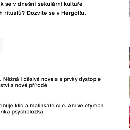
ak se v dnešní sekulární kultuře
 rituálů? Dozvíte se v Hergot!u.
a. Něžná i děsivá novela s prvky dystopie
ství a nové přírodě
buje klid a malinkaté cíle. Ani ve čtyřech
 říká psycholožka