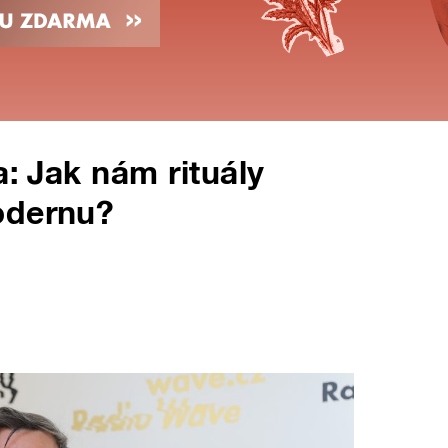
a: Jak nám rituály
odernu?