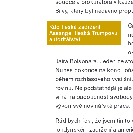
soudce a prokurátora v kauze
Silvy, který byl nedávno pro
G
Kdo tleská zadržení
Assange, tleská Trumpovu
n
autoritářství
h
o
Jaira Bolsonara. Jeden ze s
Nunes dokonce na konci loňs
během rozhlasového vysílání.
rovinu. Nejpodstatnější je ale
vrhá na budoucnost svobody t
výkon své novinářské práce.
Rád bych řekl, že jsem tímto
londýnském zadržení a ameri