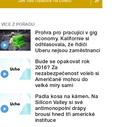
Jak nás naladíte na DABu
VÍCE Z POŘADU
Prohra pro pracující v gig
economy. Kalifornie si
odhlasovala, že řidiči
Uberu nejsou zaměstnanci
Bude se opakovat rok
2016? Za
nezabezpečenost voleb si
Američané mohou do
velké míry sami
Padla kosa na kámen. Na
Silicon Valley si své
antimonopolní drápy
brousí hned tři americké
instituce