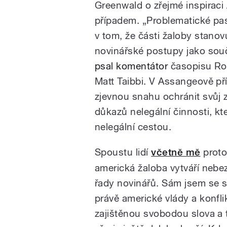
Greenwald o zřejmé inspirac
případem. „Problematické pas
v tom, že části žaloby stanov
novinářské postupy jako souč
psal komentátor
časopisu Rol
Matt Taibbi. V Assangeově př
zjevnou snahu ochránit svůj 
důkazů nelegální činnosti, kte
nelegální cestou.
Spoustu lidí
včetně mě
proto
americká žaloba vytváří nebe
řady novinářů. Sám jsem se s
právě americké vlády a konfl
zajištěnou svobodou slova a 