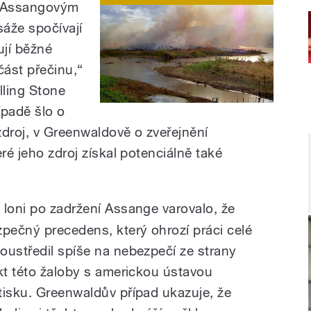
i Assangovým
áže spočívají
ují běžné
ást přečinu,“
ling Stone
ípadě šlo o
zdroj, v Greenwaldově o zveřejnění
ré jeho zdroj získal potenciálně také
 loni po zadržení Assange varovalo, že
zpečný precedens, který ohrozí práci celé
oustředil spíše na nebezpečí ze strany
ikt této žaloby s americkou ústavou
tisku. Greenwaldův případ ukazuje, že