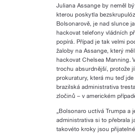
Juliana Assange by neměl být
kterou poskytla bezskrupulóz
Bolsonarově, je nad slunce 
hackovat telefony vládních př
popírá. Případ je tak velmi 
žaloby na Assange, který mě
hackovat Chelsea Manning. V
trochu absurdnější, protože j
prokuratury, která mu teď jd
brazilská administrativa trest
zločinů – v americkém případě
„Bolsonaro uctívá Trumpa a 
administrativa si to přebrala j
takovéto kroky jsou přijatelné