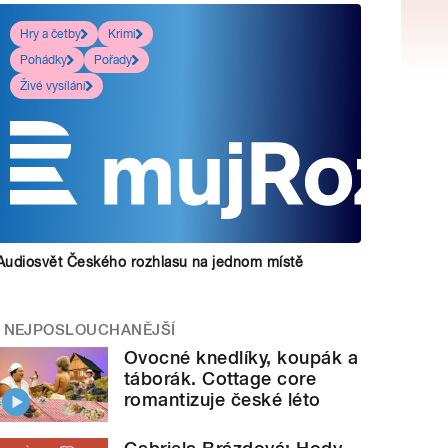
Hry a četby
Krimi
Pohádky
Pořady
Živé vysílání
Audiosvět Českého rozhlasu na jednom místě
NEJPOSLOUCHANĚJŠÍ
Ovocné knedlíky, koupák a
táborák. Cottage core
romantizuje české léto