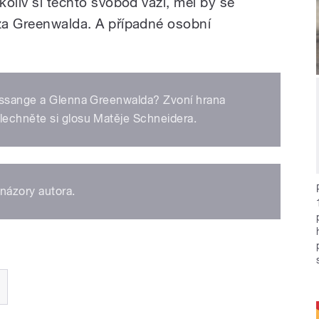
koliv si těchto svobod váží, měl by se
 za Greenwalda. A případné osobní
 Assange a Glenna Greenwalda? Zvoní hrana
lechněte si glosu Matěje Schneidera.
názory autora.