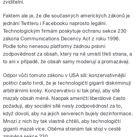
zviditelní.
Faktem ale je, že dle současných amerických zákonů je
jednání Twitteru i Facebooku naprosto legální.
Technologickým firmám poskytuje ochranu sekce 230
zákona Communications Decency Act z roku 1996.
Podle toho nenesou platformy žádnou právní
zodpovědnost za obsah, který na ně umístí třetí strana, a
to ani v případě, že obsah samy moderují a promazávají.
Odpor vůči tomuto zákonu v USA sílí: konzervativnější
politici často tvrdí, že je technologičtí giganti diskriminují
arbitrárními kroky. Konzervativci si tak přejí, aby sítě
mazaly obsah méně. Naopak američtí liberálové často
požadují, aby sociální sítě nesly zodpovědnost za to,
když dovolí, aby na jejich serverech bujely dezinformace.
Mnozí z nich by tak vlastně chtěli, aby technologičtí
giganti mazali více. Oběma stranám tak stojí v cestě
zmíněná sekce 230.