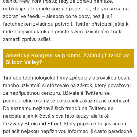
článku New York Postu; tedy že zprávu nemaže,
neblokuje, ale uměle snižuje počet lidí, kterým se sama
zobrazí ve feedu – alespoň do té doby, než ji její
factcheckeři zvládnou potvrdit. Twitter přistoupil ještě k
radikálnějšímu kroku a prostě svým uživatelům zcela
zamezil zprávu sdílet.
Americký Kongres se probral. Začíná jít tvrdě po
Silicon Valley?
Tím obě technologické firmy způsobily obrovskou bouři:
mnoho uživatelů si stěžovalo na zákrok, který považovali
za nepřípustnou cenzuru. Uživatelé Twitteru se
pochopitelně okamžitě pokoušeli zákaz různě obcházet.
Do seznamu nejžhavějších trendů na Twitteru se
nedostala jen klíčová slova této kauzy, ale také
takzvaný
Streisand Effect
, který popisuje to, jak snaha
potlačit nějakou nepříznivou informaci ji často paradoxně