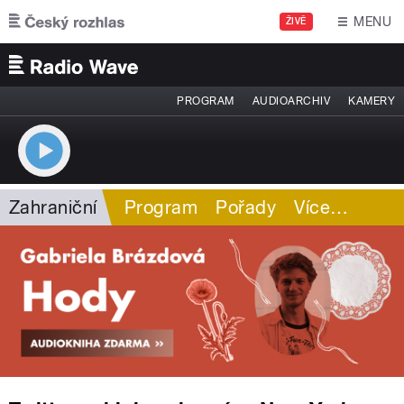
Přejít k hlavnímu obsahu
MENU
ŽIVĚ
PROGRAM
AUDIOARCHIV
KAMERY
Zahraniční
Program
Pořady
Více
…