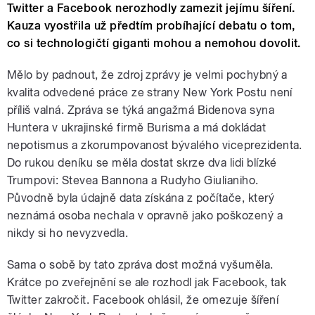
Twitter a Facebook nerozhodly zamezit jejímu šíření.
Kauza vyostřila už předtím probíhající debatu o tom,
co si technologičtí giganti mohou a nemohou dovolit.
Mělo by padnout, že zdroj zprávy je velmi pochybný a
kvalita odvedené práce ze strany New York Postu není
příliš valná. Zpráva se týká angažmá Bidenova syna
Huntera v ukrajinské firmě Burisma a má dokládat
nepotismus a zkorumpovanost bývalého viceprezidenta.
Do rukou deníku se měla dostat skrze dva lidi blízké
Trumpovi: Stevea Bannona a Rudyho Giulianiho.
Původně byla údajně data získána z počítače, který
neznámá osoba nechala v opravně jako poškozený a
nikdy si ho nevyzvedla.
Sama o sobě by tato zpráva dost možná vyšuměla.
Krátce po zveřejnění se ale rozhodl jak Facebook, tak
Twitter zakročit. Facebook ohlásil, že omezuje šíření