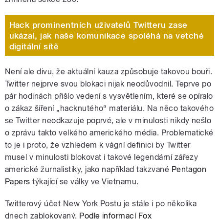
Hack prominentních uživatelů Twitteru zase
ukázal, jak naše komunikace spoléhá na vetché
digitální sítě
Není ale divu, že aktuální kauza způsobuje takovou bouři.
Twitter nejprve svou blokaci nijak neodůvodnil. Teprve po
pár hodinách přišlo vedení s vysvětlením, které se opíralo
o zákaz šíření „hacknutého“ materiálu. Na něco takového
se Twitter neodkazuje poprvé, ale v minulosti nikdy nešlo
o zprávu takto velkého amerického média. Problematické
to je i proto, že vzhledem k vágní definici by Twitter
musel v minulosti blokovat i takové legendární zářezy
americké žurnalistiky, jako například takzvané
Pentagon
Papers
týkající se války ve Vietnamu.
Twitterový účet New York Postu je stále i po několika
dnech zablokovaný.
Podle informací Fox