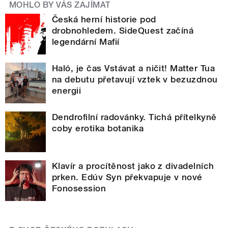
MOHLO BY VÁS ZAJÍMAT
Česká herní historie pod
drobnohledem. SideQuest začíná
legendární Mafií
Haló, je čas Vstávat a ničit! Matter Tua
na debutu přetavují vztek v bezuzdnou
energii
Dendrofilní radovánky. Tichá přítelkyně
coby erotika botanika
Klavír a procítěnost jako z divadelních
prken. Edúv Syn překvapuje v nové
Fonosession