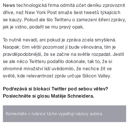
News
technologická firma odmítá účet deníku zprovoznit
dříve, než New York Post smaže šest tweetů týkajících
se kauzy. Pokud ale šlo Twitteru o zamezení šíření zprávy,
jak je vidno, podařil se mu pravý opak.
To nutně nevadí, ani pokud je zpráva zcela smyšlená.
Naopak: čím větší pozornost jí bude věnována, tím je
pravděpodobnější, že se začne na světle rozpadat. Jestli
se ale něco Twitteru podařilo dokonale, tak to, že si
ohromné množství lidí uvědomilo, že nechce žít ve
světě, kde relevantnost zpráv určuje Silicon Valley.
Podřezává si blokací Twitter pod sebou větev?
Poslechněte si glosu Matěje Schneidera.
Komentáře v rubrice Ucho vyjadřují názory autora.