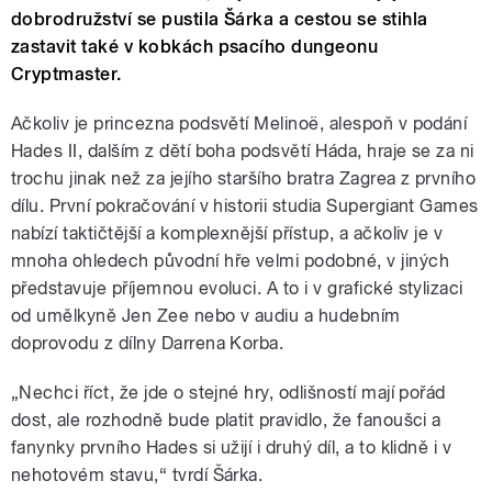
dobrodružství se pustila Šárka a cestou se stihla
zastavit také v kobkách psacího dungeonu
Cryptmaster.
Ačkoliv je princezna podsvětí Melinoë, alespoň v podání
Hades II, dalším z dětí boha podsvětí Háda, hraje se za ni
trochu jinak než za jejího staršího bratra Zagrea z prvního
dílu. První pokračování v historii studia Supergiant Games
nabízí taktičtější a komplexnější přístup, a ačkoliv je v
mnoha ohledech původní hře velmi podobné, v jiných
představuje příjemnou evoluci. A to i v grafické stylizaci
od umělkyně Jen Zee nebo v audiu a hudebním
doprovodu z dílny Darrena Korba.
„Nechci říct, že jde o stejné hry, odlišností mají pořád
dost, ale rozhodně bude platit pravidlo, že fanoušci a
fanynky prvního Hades si užijí i druhý díl, a to klidně i v
nehotovém stavu,“ tvrdí Šárka.