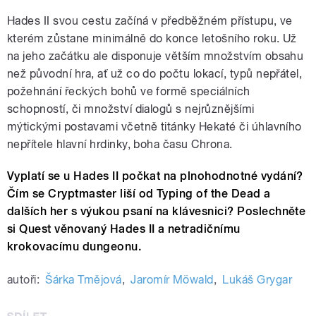
Hades II svou cestu začíná v předběžném přístupu, ve
kterém zůstane minimálně do konce letošního roku. Už
na jeho začátku ale disponuje větším množstvím obsahu
než původní hra, ať už co do počtu lokací, typů nepřátel,
požehnání řeckých bohů ve formě speciálních
schopností, či množství dialogů s nejrůznějšími
mýtickými postavami včetně titánky Hekaté či úhlavního
nepřítele hlavní hrdinky, boha času Chrona.
Vyplatí se u Hades II počkat na plnohodnotné vydání?
Čím se Cryptmaster liší od Typing of the Dead a
dalších her s výukou psaní na klávesnici? Poslechněte
si Quest věnovaný Hades II a netradičnímu
krokovacímu dungeonu.
autoři:
Šárka Tmějová
,
Jaromír Möwald
,
Lukáš Grygar