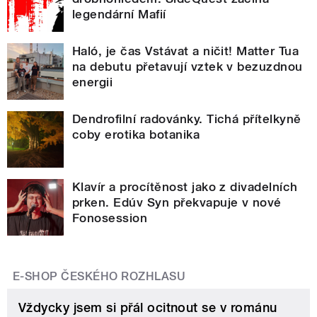
legendární Mafií
Haló, je čas Vstávat a ničit! Matter Tua
na debutu přetavují vztek v bezuzdnou
energii
Dendrofilní radovánky. Tichá přítelkyně
coby erotika botanika
Klavír a procítěnost jako z divadelních
prken. Edúv Syn překvapuje v nové
Fonosession
E-SHOP ČESKÉHO ROZHLASU
Vždycky jsem si přál ocitnout se v románu