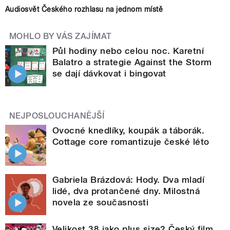
Audiosvět Českého rozhlasu na jednom místě
MOHLO BY VÁS ZAJÍMAT
Půl hodiny nebo celou noc. Karetní
Balatro a strategie Against the Storm
se dají dávkovat i bingovat
NEJPOSLOUCHANĚJŠÍ
Ovocné knedlíky, koupák a táborák.
Cottage core romantizuje české léto
Gabriela Brázdová: Hody. Dva mladí
lidé, dva protančené dny. Milostná
novela ze současnosti
Velikost 38 jako plus size? Český film