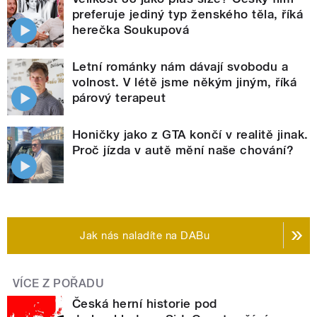
preferuje jediný typ ženského těla, říká
herečka Soukupová
Letní románky nám dávají svobodu a
volnost. V létě jsme někým jiným, říká
párový terapeut
Honičky jako z GTA končí v realitě jinak.
Proč jízda v autě mění naše chování?
Jak nás naladíte na DABu
VÍCE Z POŘADU
Česká herní historie pod