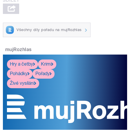
Všechny díly pořadu na mujRozhlas
mujRozhlas
Hry a četby
Krimi
Pohádky
Pořady
Živé vysílání