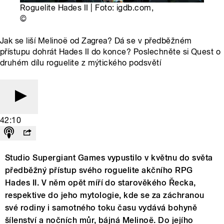
Roguelite Hades II | Foto: igdb.com,
©
Jak se liší Melinoë od Zagrea? Dá se v předběžném
přístupu dohrát Hades II do konce? Poslechněte si Quest o
druhém dílu roguelite z mýtického podsvětí
42:10
Studio Supergiant Games vypustilo v květnu do světa
předběžný přístup svého roguelite akčního RPG
Hades II. V něm opět míří do starověkého Řecka,
respektive do jeho mytologie, kde se za záchranou
své rodiny i samotného toku času vydává bohyně
šílenství a nočních můr, bájná Melinoë. Do jejího