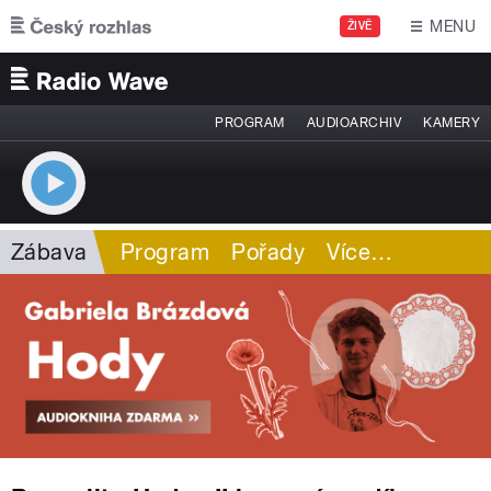
Přejít k hlavnímu obsahu
MENU
ŽIVĚ
PROGRAM
AUDIOARCHIV
KAMERY
Zábava
Program
Pořady
Více
…