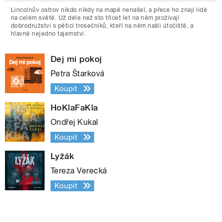
Lincolnův ostrov nikdo nikdy na mapě nenašel, a přece ho znají lidé
na celém světě. Už déle než sto třicet let na něm prožívají
dobrodružství s pěticí trosečníků, kteří na něm našli útočiště, a
hlavně nejedno tajemství.
Dej mi pokoj
Petra Štarková
Koupit
HoKlaFaKla
Ondřej Kukal
Koupit
Lyžák
Tereza Verecká
Koupit