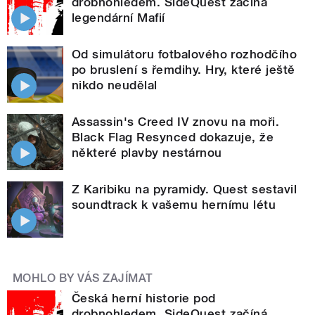
drobnohledem. SideQuest začíná
legendární Mafií
Od simulátoru fotbalového rozhodčího
po bruslení s řemdihy. Hry, které ještě
nikdo neudělal
Assassin's Creed IV znovu na moři.
Black Flag Resynced dokazuje, že
některé plavby nestárnou
Z Karibiku na pyramidy. Quest sestavil
soundtrack k vašemu hernímu létu
MOHLO BY VÁS ZAJÍMAT
Česká herní historie pod
drobnohledem. SideQuest začíná