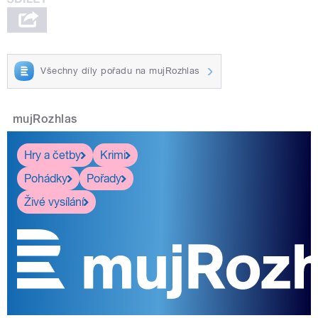
Všechny díly pořadu na mujRozhlas
mujRozhlas
Hry a četby
Krimi
Pohádky
Pořady
Živé vysílání