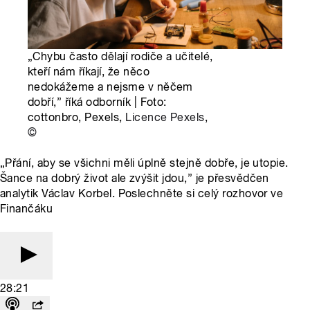
„Chybu často dělají rodiče a učitelé,
kteří nám říkají, že něco
nedokážeme a nejsme v něčem
dobří,” říká odborník | Foto:
cottonbro, Pexels,
Licence Pexels
,
©
„Přání, aby se všichni měli úplně stejně dobře, je utopie.
Šance na dobrý život ale zvýšit jdou,” je přesvědčen
analytik Václav Korbel. Poslechněte si celý rozhovor ve
Finančáku
28:21