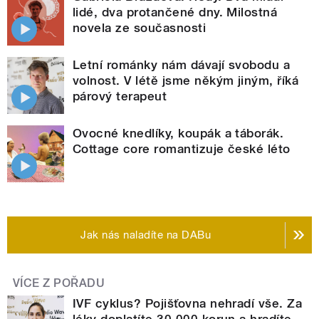
lidé, dva protančené dny. Milostná
novela ze současnosti
Letní románky nám dávají svobodu a
volnost. V létě jsme někým jiným, říká
párový terapeut
Ovocné knedlíky, koupák a táborák.
Cottage core romantizuje české léto
Jak nás naladíte na DABu
VÍCE Z POŘADU
IVF cyklus? Pojišťovna nehradí vše. Za