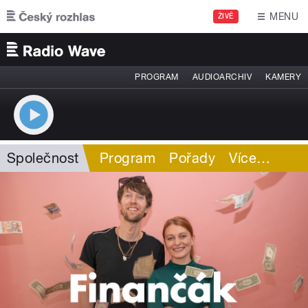
Přejít k hlavnímu obsahu
MENU
ŽIVĚ
PROGRAM
AUDIOARCHIV
KAMERY
Společnost
Program
Pořady
Více
…