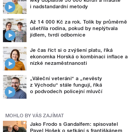
léky doplatíte 30 000 korun a hradíte
i nadstandardní metody
Až 14 000 Kč za rok. Tolik by průměrně
ušetřila rodina, pokud by neplýtvala
jídlem, tvrdí odbornice
Je čas říct si o zvýšení platu, říká
ekonomka Horská o kombinaci inflace a
nízké nezaměstnanosti
„Váleční veteráni“ a „nevěsty
z Východu“ stále fungují, říká
o podvodech policejní mluvčí
MOHLO BY VÁS ZAJÍMAT
Jako Frodo s Gandalfem: spisovatel
Pavel Hošek o setkání s františkánem