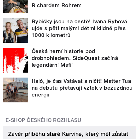
Richardem Rohrem
Rybičky jsou na cestě! Ivana Rybová
ujde s pěti malými dětmi klidně přes
1000 kilometrů
Česká herní historie pod
drobnohledem. SideQuest začíná
legendární Mafií
Haló, je čas Vstávat a ničit! Matter Tua
na debutu přetavují vztek v bezuzdnou
energii
E-SHOP ČESKÉHO ROZHLASU
Závěr příběhu staré Karviné, který měl zůstat