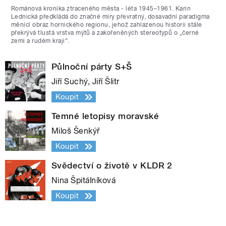
Románová kronika ztraceného města - léta 1945–1961. Karin
Lednická předkládá do značné míry převratný, dosavadní paradigma
měnící obraz hornického regionu, jehož zahlazenou historii stále
překrývá tlustá vrstva mýtů a zakořeněných stereotypů o „černé
zemi a rudém kraji“.
Půlnoční párty S+Š
Jiří Suchý, Jiří Šlitr
Koupit
Temné letopisy moravské
Miloš Šenkýř
Koupit
Svědectví o životě v KLDR 2
Nina Špitálníková
Koupit