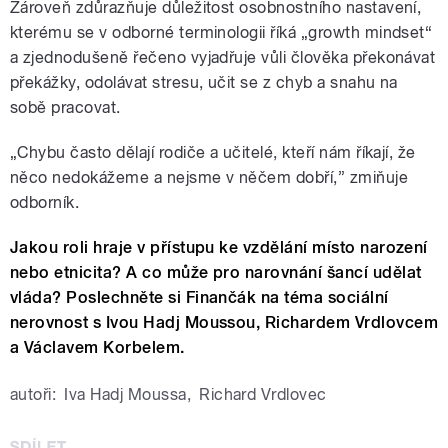
Zároveň zdůrazňuje důležitost osobnostního nastavení,
kterému se v odborné terminologii říká „growth mindset“
a zjednodušeně řečeno vyjadřuje vůli člověka překonávat
překážky, odolávat stresu, učit se z chyb a snahu na
sobě pracovat.
„Chybu často dělají rodiče a učitelé, kteří nám říkají, že
něco nedokážeme a nejsme v něčem dobří,” zmiňuje
odborník.
Jakou roli hraje v přístupu ke vzdělání místo narození
nebo etnicita? A co může pro narovnání šancí udělat
vláda? Poslechněte si Finančák na téma sociální
nerovnost s Ivou Hadj Moussou, Richardem Vrdlovcem
a Václavem Korbelem.
autoři:
Iva Hadj Moussa
,
Richard Vrdlovec