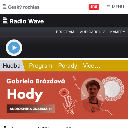
Přejít k hlavnímu obsahu
MENU
ŽIVĚ
PROGRAM
AUDIOARCHIV
KAMERY
Hudba
Program
Pořady
Více
…