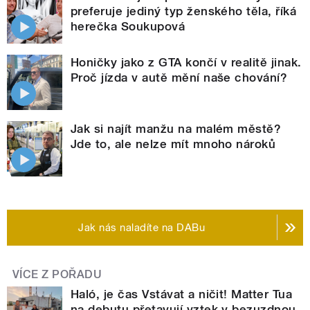
preferuje jediný typ ženského těla, říká
herečka Soukupová
Honičky jako z GTA končí v realitě jinak.
Proč jízda v autě mění naše chování?
Jak si najít manžu na malém městě?
Jde to, ale nelze mít mnoho nároků
Jak nás naladíte na DABu
VÍCE Z POŘADU
Haló, je čas Vstávat a ničit! Matter Tua
na debutu přetavují vztek v bezuzdnou