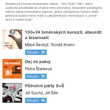
Románová kronika ztraceného města - léta 1945–1961. Karin
Lednická předkládá do značné míry převratný, dosavadní paradigma
měnící obraz hornického regionu, jehož zahlazenou historii stále
překrývá tlustá vrstva mýtů a zakořeněných stereotypů o „černé
zemi a rudém kraji“.
100+24 brněnských kuriozit, absurdit
a bizarností
Miloš Šenkýř, Tomáš Kremr
Koupit
Dej mi pokoj
Petra Štarková
Koupit
Půlnoční párty S+Š
Jiří Suchý, Jiří Šlitr
Koupit