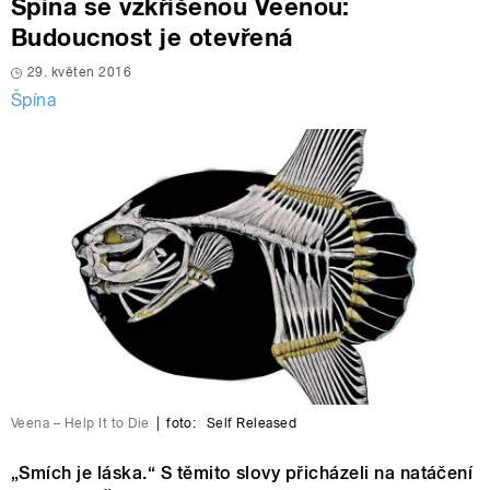
Špína se vzkříšenou Veenou:
Budoucnost je otevřená
29. květen 2016
Špína
Veena – Help It to Die
|
foto:
Self Released
„Smích je láska.“ S těmito slovy přicházeli na natáčení