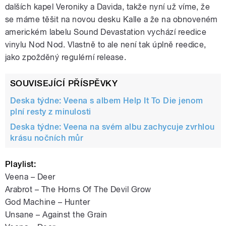
dalších kapel Veroniky a Davida, takže nyní už víme, že
se máme těšit na novou desku Kalle a že na obnoveném
americkém labelu Sound Devastation vychází reedice
vinylu Nod Nod. Vlastně to ale není tak úplně reedice,
jako zpožděný regulérní release.
SOUVISEJÍCÍ PŘÍSPĚVKY
pause
Deska týdne: Veena s albem Help It To Die jenom
plní resty z minulosti
Deska týdne: Veena na svém albu zachycuje zvrhlou
krásu nočních můr
Playlist:
Veena – Deer
Arabrot – The Horns Of The Devil Grow
God Machine – Hunter
Unsane – Against the Grain