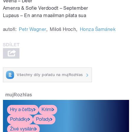
Veena – Deer
Amenra & Sofie Verdoodt – September
Lupaus – En anna maailman pilata sua
autoři:
Petr Wagner
,
Miloš Hroch
,
Honza Šamánek
Všechny díly pořadu na mujRozhlas
mujRozhlas
Hry a četby
Krimi
Pohádky
Pořady
Živé vysílání