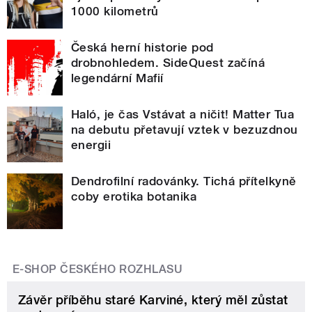
1000 kilometrů
Česká herní historie pod
drobnohledem. SideQuest začíná
legendární Mafií
Haló, je čas Vstávat a ničit! Matter Tua
na debutu přetavují vztek v bezuzdnou
energii
Dendrofilní radovánky. Tichá přítelkyně
coby erotika botanika
E-SHOP ČESKÉHO ROZHLASU
Závěr příběhu staré Karviné, který měl zůstat