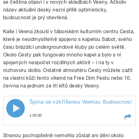
se čeština objeví i v nových skladbách Veeny. Ačkoliv
název aktuální desky nezní příliš optimisticky,
budoucnost je prý otevřená.
Kalle i Veena zkouší v táborském kulturním centru Cesta,
které je neodmyslitelně spojeno s kapelou Sabot, svého
času brázdící undergroundové kluby po celém světě.
Okolo Cesty pak fungovalo mnoho kapel a bylo s ní
spojených nespočet rozdílných aktivit – i na ty v
rozhovoru došlo. Ostatně atmosféru Cesty můžete zažít
na vlastní kůži tento víkend na Free Dim Festu nebo 10.
června na jednom ze tří křtů desky Veeny.
Špína se vzkříšenou Veenou: Budoucnost
je
Špína se vzkříšenou Veenou:
1:00:00
Budoucnost je otevřená
Play /
je
Špína se vzkříšenou Veenou:
Stranou pochopitelně nemohlo zůstat ani dění okolo
otevřená
Budoucnost