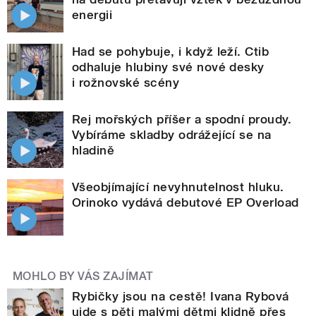
energii
Had se pohybuje, i když leží. Ctib
odhaluje hlubiny své nové desky
i rožnovské scény
Rej mořských příšer a spodní proudy.
Vybíráme skladby odrážející se na
hladině
Všeobjímající nevyhnutelnost hluku.
Orinoko vydává debutové EP Overload
MOHLO BY VÁS ZAJÍMAT
Rybičky jsou na cestě! Ivana Rybová
ujde s pěti malými dětmi klidně přes