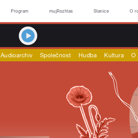
Program
mujRozhlas
Stanice
O r
Audioarchiv
Společnost
Hudba
Kultura
O 