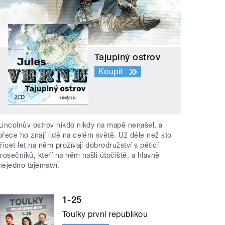
Tajuplný ostrov
Koupit
Lincolnův ostrov nikdo nikdy na mapě nenašel, a
přece ho znají lidé na celém světě. Už déle než sto
třicet let na něm prožívají dobrodružství s pěticí
trosečníků, kteří na něm našli útočiště, a hlavně
nejedno tajemství.
1-25
Toulky první republikou