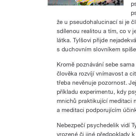
p
p
že u pseudohalucinací si je 
sdílenou realitou a tím, co v
látka. Tylšovi přijde nejadekv
s duchovním slovníkem spíše 
Kromě poznávání sebe sama a 
člověka rozvíjí vnímavost a ci
třeba nevěnuje pozornost. Jej
příkladu experimentu, kdy ps
mnichů praktikující meditaci 
a meditaci podporujícím úči
Nebezpečí psychedelik vidí Tyl
vrozené či jiné předpoklady 