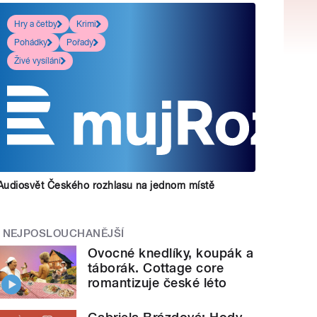
Hry a četby
Krimi
Pohádky
Pořady
Živé vysílání
Audiosvět Českého rozhlasu na jednom místě
NEJPOSLOUCHANĚJŠÍ
Ovocné knedlíky, koupák a
táborák. Cottage core
romantizuje české léto