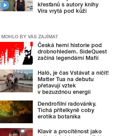
křesťanů s autory knihy
Víra vrytá pod kůži
MOHLO BY VÁS ZAJÍMAT
Česká herní historie pod
drobnohledem. SideQuest
začíná legendární Mafií
Haló, je čas Vstávat a ničit!
Matter Tua na debutu
přetavují vztek
v bezuzdnou energii
Dendrofilní radovánky.
Tichá přítelkyně coby
erotika botanika
Klavír a procítěnost jako