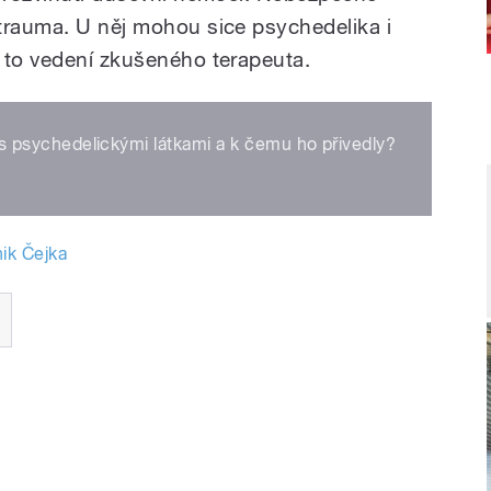
trauma. U něj mohou sice psychedelika i
 to vedení zkušeného terapeuta.
ky s psychedelickými látkami a k čemu ho přivedly?
ik Čejka