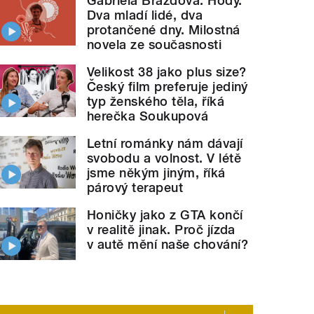
Gabriela Brázdová: Hody.
Dva mladí lidé, dva
protančené dny. Milostná
novela ze současnosti
Velikost 38 jako plus size?
Český film preferuje jediný
typ ženského těla, říká
herečka Soukupová
Letní románky nám dávají
svobodu a volnost. V létě
jsme někým jiným, říká
párový terapeut
Honičky jako z GTA končí
v realitě jinak. Proč jízda
v autě mění naše chování?