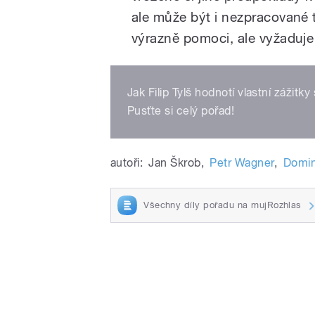
ale může být i nezpracované 
výrazně pomoci, ale vyžaduje
Jak Filip Tylš hodnotí vlastní zážit
Pusťte si celý pořad!
autoři:
Jan Škrob
,
Petr Wagner
,
Domin
Všechny díly pořadu na mujRozhlas