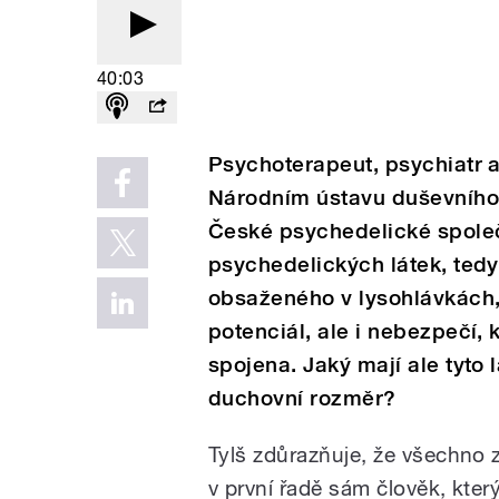
40:03
Psychoterapeut, psychiatr a
Národním ústavu duševního 
České psychedelické společ
psychedelických látek, ted
obsaženého v lysohlávkách,
potenciál, ale i nebezpečí, 
spojena. Jaký mají ale tyto 
duchovní rozměr?
Tylš zdůrazňuje, že všechno z
v první řadě sám člověk, kte