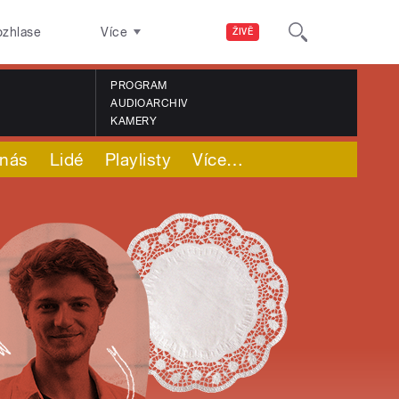
ozhlase
Více
ŽIVĚ
PROGRAM
AUDIOARCHIV
KAMERY
nás
Lidé
Playlisty
Více
…