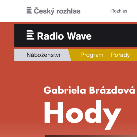
Přejít k hlavnímu obsahu
iRozhlas
Náboženství
Program
Pořady