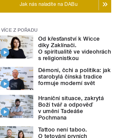
Jak nás naladíte na DABu
VÍCE Z POŘADU
Od křesťanství k Wicce
díky Zaklínači.
O spiritualitě ve videohrách
s religionistkou
Démoni, čchi a politika: jak
starobylá čínská tradice
formuje moderní svět
Hraniční situace, zakrytá
Boží tvář a odpověď
v umění Tadeáše
Pochmana
Tattoo není taboo.
O tetování prvních