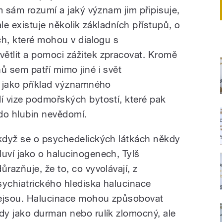
m sám rozumí a jaký význam jim připisuje,
le existuje několik základních přístupů, o
ch, které mohou v dialogu s
tlit a pomoci zážitek zpracovat. Kromě
 sem patří mimo jiné i svět
š jako příklad významného
 vize podmořských bytostí, které pak
do hlubin nevědomí.
 když se o psychedelických látkách někdy
luví jako o halucinogenech, Tylš
ůrazňuje, že to, co vyvolávají, z
sychiatrického hlediska halucinace
ejsou. Halucinace mohou způsobovat
edy jako durman nebo rulík zlomocný, ale