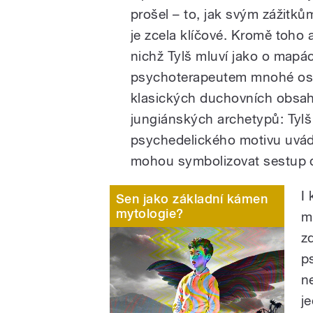
prošel – to, jak svým zážitků
je zcela klíčové. Kromě toho a
nichž Tylš mluví jako o mapá
psychoterapeutem mnohé osvě
klasických duchovních obsahů
jungiánských archetypů: Tyl
psychedelického motivu uvádí
mohou symbolizovat sestup 
I
Sen jako základní kámen
mytologie?
m
zd
p
n
j