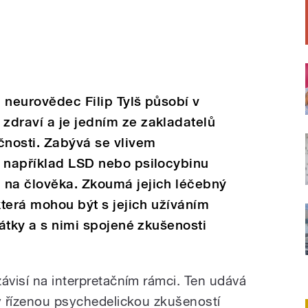
 neurovědec Filip Tylš působí v
zdraví a je jedním ze zakladatelů
nosti. Zabývá se vlivem
y například LSD nebo psilocybinu
 na člověka. Zkoumá jejich léčebný
která mohou být s jejich užíváním
látky a s nimi spojené zkušenosti
ávisí na interpretač
ním rámci. Ten udává
rý řízenou psychedelickou zkušeností