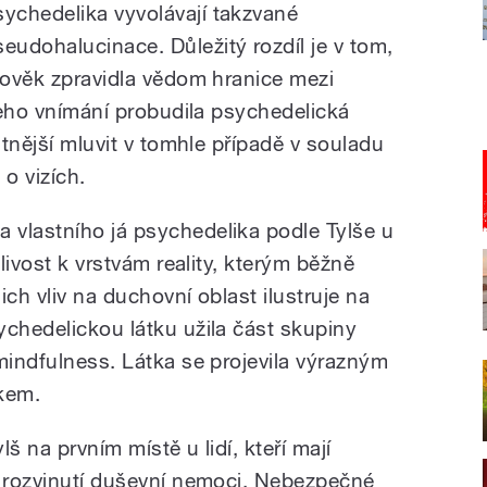
sychedelika vyvolávají takzvané
seudohalucinace. Důležitý rozdíl je v tom,
člověk zpravidla vědom hranice mezi
 jeho vnímání probudila psychedelická
átnější mluvit v tomhle případě v souladu
o vizích.
vlastního já psychedelika podle Tylše u
tlivost k vrstvám reality, kterým běžně
ich vliv na duchovní oblast ilustruje na
ychedelickou látku užila část skupiny
mindfulness. Látka se projevila výrazným
nkem.
š na prvním místě u lidí, kteří mají
k rozvinutí duševní nemoci. Nebezpečné