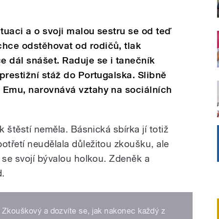
tuaci a o svoji malou sestru se od teď
hce odstěhovat od rodičů, tlak
 dál snášet. Raduje se i tanečník
 prestižní stáž do Portugalska. Slibně
u Emu, narovnává vztahy na sociálních
k štěstí neměla. Básnická sbírka jí totiž
třetí neudělala důležitou zkoušku, ale
y se svojí bývalou holkou. Zdeněk a
.
u Zkouškový a dozvíte se, jak nakonec každý z