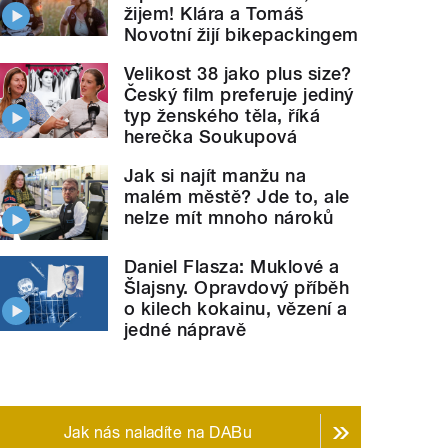
žijem! Klára a Tomáš
Novotní žijí bikepackingem
Velikost 38 jako plus size?
Český film preferuje jediný
typ ženského těla, říká
herečka Soukupová
Jak si najít manžu na
malém městě? Jde to, ale
nelze mít mnoho nároků
Daniel Flasza: Muklové a
Šlajsny. Opravdový příběh
o kilech kokainu, vězení a
jedné nápravě
Jak nás naladíte na DABu