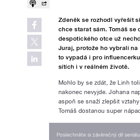
Zdeněk se rozhodl vyřešit si
chce starat sám. Tomáš se c
despotického otce už nechce
Juraj, protože ho vybrali na
to vypadá i pro influencerk
sítích i v reálném životě.
Mohlo by se zdát, že Linh toli
nakonec nevyjde. Johana napo
aspoň se snaží zlepšit vztah
Tomáš dostanou super nápad
Poslechněte si závěrečný díl seriál