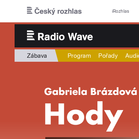
Přejít k hlavnímu obsahu
iRozhlas
Zábava
Program
Pořady
Audi