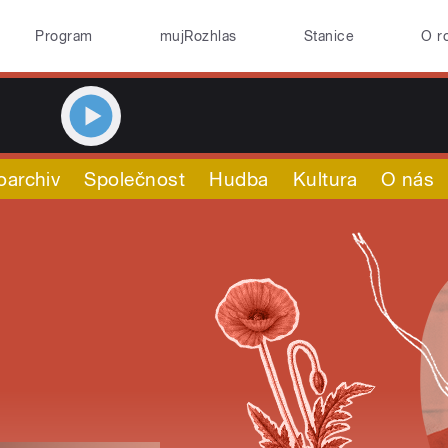
Program
mujRozhlas
Stanice
O r
oarchiv
Společnost
Hudba
Kultura
O nás