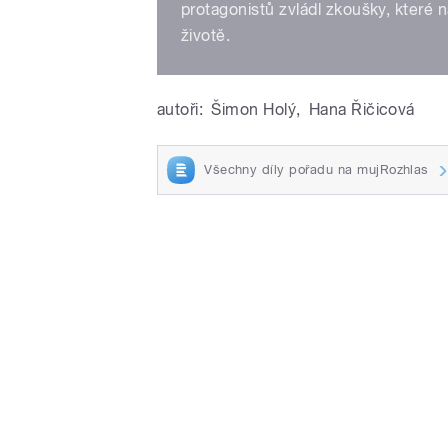
protagonistů zvládl zkoušky, které 
životě.
autoři:
Šimon Holý
,
Hana Řičicová
Všechny díly pořadu na mujRozhlas