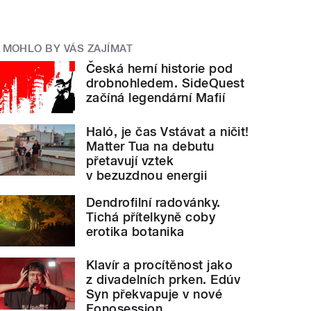
MOHLO BY VÁS ZAJÍMAT
Česká herní historie pod
drobnohledem. SideQuest
začíná legendární Mafií
Haló, je čas Vstávat a ničit!
Matter Tua na debutu
přetavují vztek
v bezuzdnou energii
Dendrofilní radovánky.
Tichá přítelkyně coby
erotika botanika
Klavír a procítěnost jako
z divadelních prken. Edúv
Syn překvapuje v nové
Fonosession