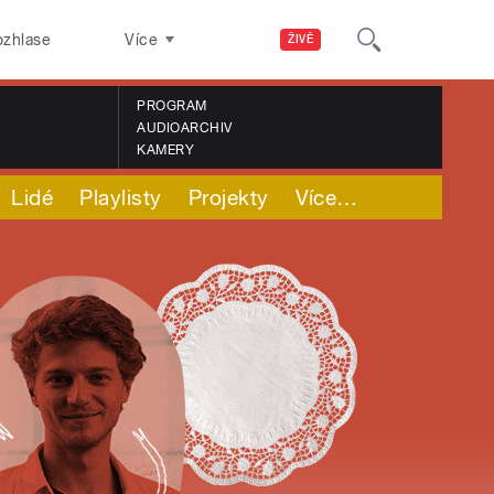
ozhlase
Více
ŽIVĚ
PROGRAM
AUDIOARCHIV
KAMERY
Lidé
Playlisty
Projekty
Více
…