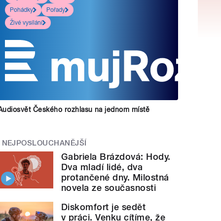
Pohádky
Pořady
Živé vysílání
Audiosvět Českého rozhlasu na jednom místě
NEJPOSLOUCHANĚJŠÍ
Gabriela Brázdová: Hody.
Dva mladí lidé, dva
protančené dny. Milostná
novela ze současnosti
Diskomfort je sedět
v práci. Venku cítíme, že