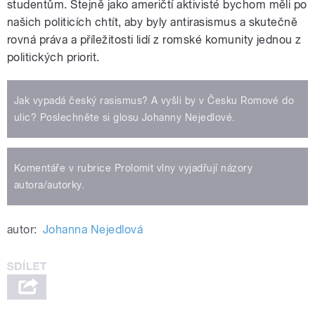
studentům. Stejně jako američtí aktivisté bychom měli po
našich politicích chtít, aby byly antirasismus a skutečně
rovná práva a příležitosti lidí z romské komunity jednou z
politických priorit.
Jak vypadá český rasismus? A vyšli by v Česku Romové do
ulic? Poslechněte si glosu Johanny Nejedlové.
Komentáře v rubrice Prolomit vlny vyjadřují názory
autora/autorky.
autor:
Johanna Nejedlová