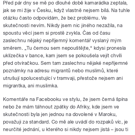
Před pár dny se mě po dlouhé době kamarádka zeptala,
jak se mi žije v Česku, když vlastně nejsem bílá. Na tuhle
otázku často odpovídám, že bez problému. Ve
skutečnosti nevím. Nikdy jsem nic jiného nezažila, na
spoustu věcí jsem si prostě zvykla. Čas od času
zaslechnu nějaký nepříjemný komentář vyslaný mým
směrem. „Tu černou sem nepouštějte,“ kdysi pronesla
uklízečka v bance, kam jsem se pokoušela vejít chvíli
před otvíračkou. Sem tam zaslechnu nějaké nepříjemné
poznámky na adresu migrantů nebo muslimů, které
utrušují spolucestující v tramvaji, přestože nejsem ani
migrantka, ani muslimka.
Komentáře na Facebooku ve stylu, že jsem černá špína
nebo že mám táhnout zpátky do Afriky, kde jsem ve
skutečnosti byla jen jednou na dovolené v Maroku,
považuji za standard. Co mě ale uvádí do rozpaků víc, je
neurčité jednání, u kterého si nikdy nejsem jistá – jsou ti