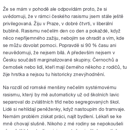
Že se mám v pohodě ale odpovídám proto, že si
uvědomuji, že v rámci českého rasismu jsem stále ještě
privilegovaná. Žiju v Praze, v dobré čtvrti, v liberální
bublině. Rasismu nečelím den co den a pokaždé, když
něco nepříjemného zažiju, nebojím se ohradit a vím, kde
se můžu dovolat pomoci. Popravdě si 90 % času ani
neuvědomuji, že nejsem bílá. A především nejsem v
Česku součástí marginalizované skupiny. Černochů a
černošek nebo lidí, kteří mají černého někoho z rodičů, tu
žije hrstka a nejsou tu historicky znevýhodnění.
Na rozdíl od romské menšiny nečelím systémovému
rasismu, který by mě automaticky už od školních lavic
separoval do zvláštních tříd nebo segregovaných škol.
Lidé si nehlídají peněženky, když nastoupím do tramvaje.
Nemám problém získat práci, najít bydlení. Lékaři se ke
mně chovají slušně. Nikoho z mé rodiny se nepokoušeli