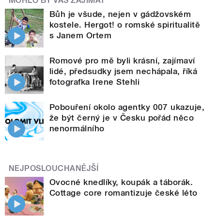
MOHLO BY VÁS ZAJÍMAT
Bůh je všude, nejen v gádžovském
kostele. Hergot! o romské spiritualitě
s Janem Ortem
Romové pro mě byli krásní, zajímaví
lidé, předsudky jsem nechápala, říká
fotografka Irene Stehli
Pobouření okolo agentky 007 ukazuje,
že být černý je v Česku pořád něco
nenormálního
NEJPOSLOUCHANĚJŠÍ
Ovocné knedlíky, koupák a táborák.
Cottage core romantizuje české léto