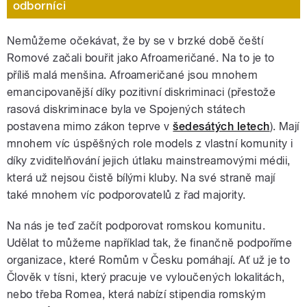
odborníci
Nemůžeme očekávat, že by se v brzké době čeští
Romové začali bouřit jako Afroameričané. Na to je to
příliš malá menšina. Afroameričané jsou mnohem
emancipovanější díky pozitivní diskriminaci (přestože
rasová diskriminace byla ve Spojených státech
postavena mimo zákon teprve v
šedesátých letech
). Mají
mnohem víc úspěšných role models z vlastní komunity i
díky zviditelňování jejich útlaku mainstreamovými médii,
která už nejsou čistě bílými kluby. Na své straně mají
také mnohem víc podporovatelů z řad majority.
Na nás je teď začít podporovat romskou komunitu.
Udělat to můžeme například tak, že finančně podpoříme
organizace, které Romům v Česku pomáhají. Ať už je to
Člověk v tísni, který pracuje ve vyloučených lokalitách,
nebo třeba Romea, která nabízí stipendia romským