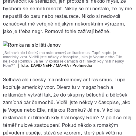
přesvědčit ke sterilizaci, jen protože si někdo myslí, že
bychom se neměli množit. Nikdy se mi nestalo, že by mě
nepustili do baru nebo restaurace. Nikdo si nedovolí
označovat mě veřejně nějakým nekorektním výrazem,
jako je třeba negr. Romové tohle zažívají běžně.
„Selhává ale i český mainstreamový antirasismus. Tupě kopíruje
americký vzor. Viděli jste někdy v časopise, jako je Vogue nebo Elle,
nějakou Romku? Já ne. V kolika reklamách či filmech kdy hrál nějaký
Rom?“
|
foto:
DAVID NEFF / MAFRA / Profimedia
Selhává ale i český mainstreamový antirasismus. Tupě
kopíruje americký vzor. Diverzitu v magazínech a
reklamách vytváří tak, že do skupiny bělochů a bělošek
zamíchá pár černochů. Viděli jste někdy v časopise, jako
je Vogue nebo Elle, nějakou Romku? Já ne. V kolika
reklamách či filmech kdy hrál nějaký Rom? V politice mají
téměř nulové zastoupení. Pokud někdo s romským
původem uspěje, stává se vzorem, který pak většina