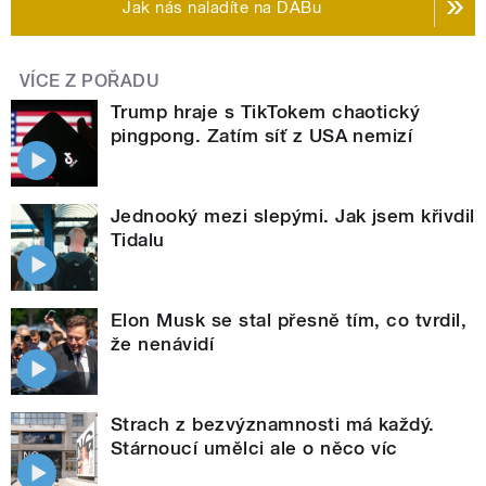
Jak nás naladíte na DABu
VÍCE Z POŘADU
Trump hraje s TikTokem chaotický
pingpong. Zatím síť z USA nemizí
Jednooký mezi slepými. Jak jsem křivdil
Tidalu
Elon Musk se stal přesně tím, co tvrdil,
že nenávidí
Strach z bezvýznamnosti má každý.
Stárnoucí umělci ale o něco víc