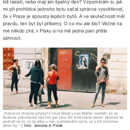
lidi rasisti, nebo mají jen špatný den? Vzpomínám si, jak
mi při prohlídce jednoho bytu začal správce vysvětlovat,
že v Praze je spousta lepších bytů. A ve skutečnosti měl
pravdu, ten byt byl příšerný. O co mu ale šlo? Věčně na
mě někdo zírá, v Písku si na mě jedna paní přišla
sáhnout.
„Pokud se chceme připojit k hnutí Black Lives Matter, nestačí, že se
budeme pohoršovat nad tím, jací jsou bílí Američané rasisti. Musíme se
podívat na to, co se děje u nás, a především na to, co s tím můžeme
dělat my.“
|
foto:
Jaroslav A. Polák