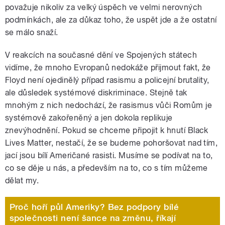
považuje nikoliv za velký úspěch ve velmi nerovných
podmínkách, ale za důkaz toho, že uspět jde a že ostatní
se málo snaží.
V reakcích na současné dění ve Spojených státech
vidíme, že mnoho Evropanů nedokáže přijmout fakt, že
Floyd není ojedinělý případ rasismu a policejní brutality,
ale důsledek systémové diskriminace. Stejně tak
mnohým z nich nedochází, že rasismus vůči Romům je
systémově zakořeněný a jen dokola replikuje
znevýhodnění. Pokud se chceme připojit k hnutí Black
Lives Matter, nestačí, že se budeme pohoršovat nad tím,
jací jsou bílí Američané rasisti. Musíme se podívat na to,
co se děje u nás, a především na to, co s tím můžeme
dělat my.
Proč hoří půl Ameriky? Bez podpory bílé
společnosti není šance na změnu, říkají