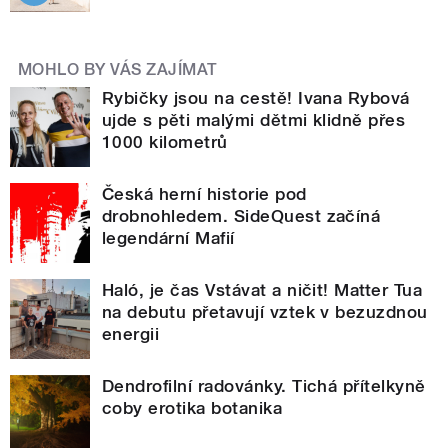
MOHLO BY VÁS ZAJÍMAT
Rybičky jsou na cestě! Ivana Rybová
ujde s pěti malými dětmi klidně přes
1000 kilometrů
Česká herní historie pod
drobnohledem. SideQuest začíná
legendární Mafií
Haló, je čas Vstávat a ničit! Matter Tua
na debutu přetavují vztek v bezuzdnou
energii
Dendrofilní radovánky. Tichá přítelkyně
coby erotika botanika