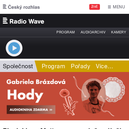
Přejít k hlavnímu obsahu
MENU
ŽIVĚ
PROGRAM
AUDIOARCHIV
KAMERY
Společnost
Program
Pořady
Více
…