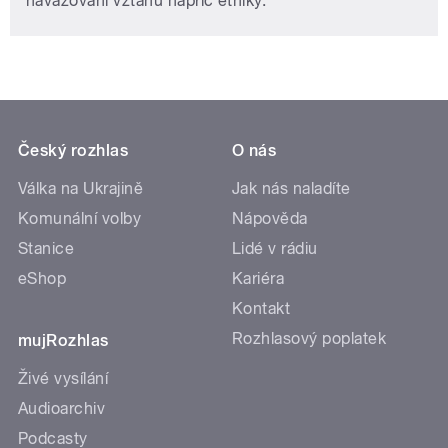
navazování vztahů napříč etniky.
Český rozhlas
O nás
Válka na Ukrajině
Jak nás naladíte
Komunální volby
Nápověda
Stanice
Lidé v rádiu
eShop
Kariéra
Kontakt
Rozhlasový poplatek
mujRozhlas
Živé vysílání
Audioarchiv
Podcasty