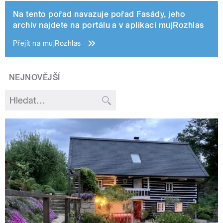
Na tento pořad navazuje pořad Fasády, jeho
archiv najdete na portálu a v aplikaci mujRozhlas
Přejít na mujRozhlas
NEJNOVĚJŠÍ