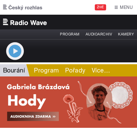
Přejít k hlavnímu obsahu
MENU
ŽIVĚ
PROGRAM
AUDIOARCHIV
KAMERY
Bourání
Program
Pořady
Více
…