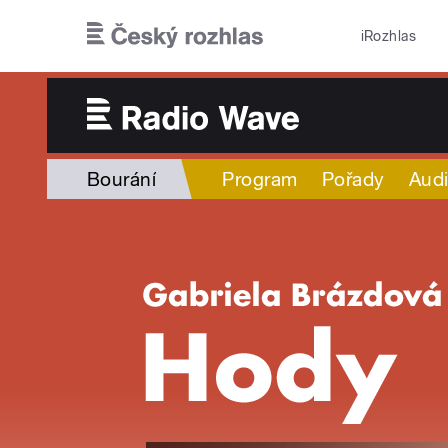
Přejít k hlavnímu obsahu
iRozhlas
Bourání
Program
Pořady
Audi