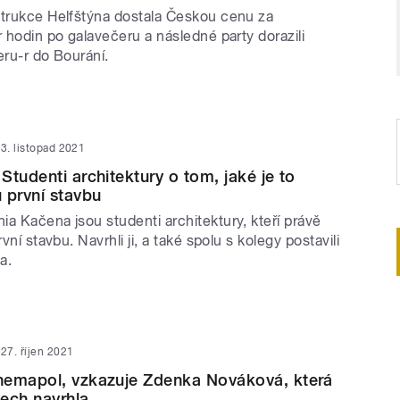
strukce Helfštýna dostala Českou cenu za
r hodin po galavečeru a následné party dorazili
ieru-r do Bourání.
3. listopad 2021
Studenti architektury o tom, jaké je to
 první stavbu
a Kačena jsou studenti architektury, kteří právě
rvní stavbu. Navrhli ji, a také spolu s kolegy postavili
ma.
27. říjen 2021
hemapol, vzkazuje Zdenka Nováková, která
tech navrhla