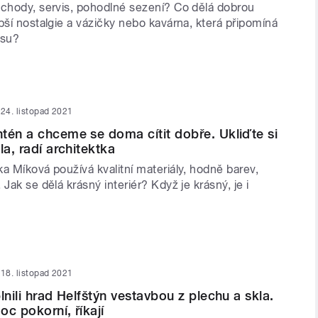
áchody, servis, pohodlné sezení? Co dělá dobrou
pší nostalgie a vázičky nebo kavárna, která připomíná
rsu?
24. listopad 2021
tén a chceme se doma cítit dobře. Ukliďte si
la, radí architektka
a Míková používá kvalitní materiály, hodně barev,
 Jak se dělá krásný interiér? Když je krásný, je i
18. listopad 2021
lnili hrad Helfštýn vestavbou z plechu a skla.
c pokorní, říkají