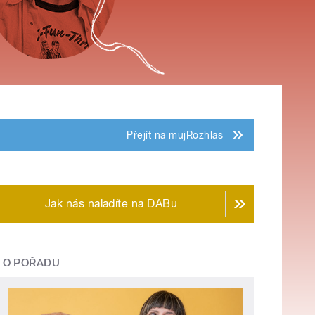
Přejít na mujRozhlas
Jak nás naladíte na DABu
O POŘADU