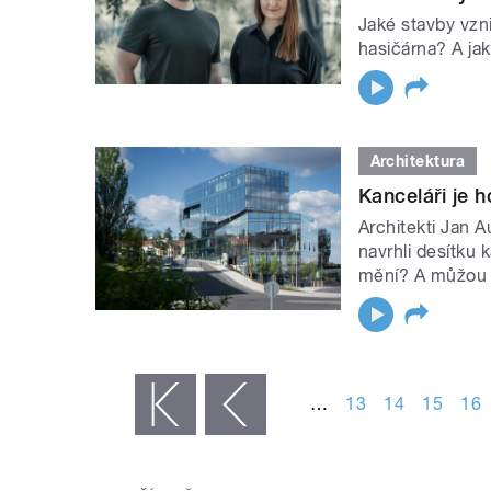
Jaké stavby vzni
hasičárna? A jak
Architektura
Kanceláři je 
Architekti Jan A
navrhli desítku
mění? A můžou 
STRÁNKY
…
13
14
15
16
« první
‹ předchozí