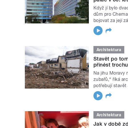
Když jí bylo dva
dům pro Chemapo
bojovat za její 
Architektura
Stavět po tor
přinést troch
Na jihu Moravy 
zubařů,“ říká ar
potřebují stavět
Architektura
Jak v době zd