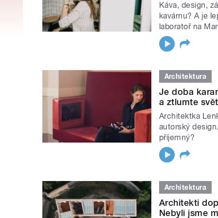
Káva, design, z
kavárnu? A je le
laboratoř na Ma
Architektura
Je doba karan
a ztlumte svět
Architektka Lenk
autorský design.
příjemný?
Architektura
Architekti dop
Nebyli jsme mo