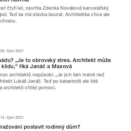
cet čtyři let, navrhla Zdenka Nováková kancelářský
l. Teď se má stavba bourat. Architektka chce ale
záchranu.
20. říjen 2021
nádu? „Je to obrovský stres. Architekt může
u klidu,“ říká Janáč a Maxová
moc architektů nepůsobí. „Je jich tam méně než
chitekt Lukáš Janáč. Teď po katastrofě ale lidé
 a architekti chtějí pomoci.
14. říjen 2021
ražování postavit rodinný dům?