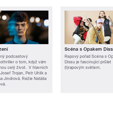
zení
Scéna s Opakem Diss
ílný podcastový
Rapový pořad Scéna s O
othriller o tom, když vám
Dissu je fascinující průlet
nou celý život. V hlavních
(t)rapovým světem.
 Josef Trojan, Petr Uhlík a
a Jindrová. Režie Natália
vá.