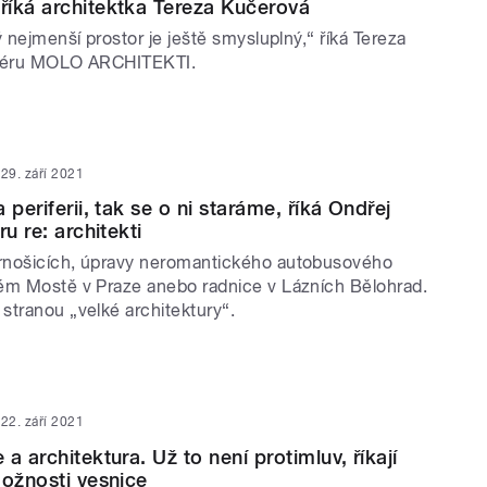
íká architektka Tereza Kučerová
ý nejmenší prostor je ještě smysluplný,“ říká Tereza
liéru MOLO ARCHITEKTI.
29. září 2021
 periferii, tak se o ni staráme, říká Ondřej
ru re: architekti
rnošicích, úpravy neromantického autobusového
ém Mostě v Praze anebo radnice v Lázních Bělohrad.
stranou „velké architektury“.
22. září 2021
a architektura. Už to není protimluv, říkají
Možnosti vesnice