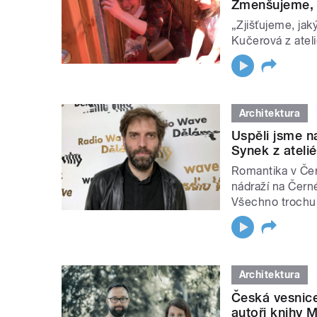
Zmenšujeme, ř
„Zjišťujeme, jak
Kučerová z ate
Architektura
Uspěli jsme na
Synek z atelié
Romantika v Če
nádraží na Čern
Všechno trochu 
Architektura
Česká vesnice 
autoři knihy 