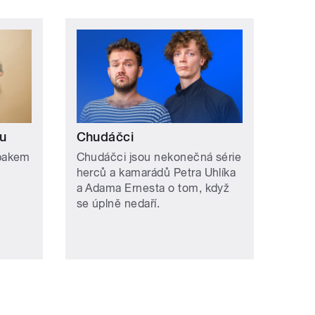
u
Chudáčci
pakem
Chudáčci jsou nekonečná série
herců a kamarádů Petra Uhlíka
a Adama Ernesta o tom, když
se úplně nedaří.