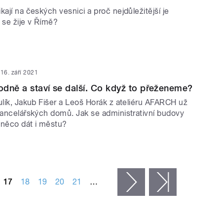
kají na českých vesnici a proč nejdůležitější je
 se žije v Římě?
16. září 2021
hodně a staví se další. Co když to přeženeme?
ulík, Jakub Fišer a Leoš Horák z ateliéru AFARCH už
 kancelářských domů. Jak se administrativní budovy
něco dát i městu?
17
18
19
20
21
…
následující ›
poslední »