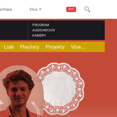
ozhlase
Více
ŽIVĚ
PROGRAM
AUDIOARCHIV
KAMERY
Lidé
Playlisty
Projekty
Více
…