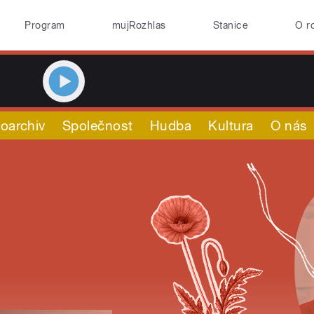
Program
mujRozhlas
Stanice
O r
oarchiv
Společnost
Hudba
Kultura
O nás