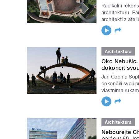
Radikální rekon
architekturu. Pá
architekti z atel
Architektura
Oko Nebušic. 
dokončit svou
Jan Čech a Sophi
dokončili svoji p
vlastníma ruka
Architektura
Nebourejte C
palác v 60. le