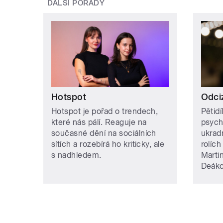
DALŠÍ POŘADY
Hotspot
Odci
Hotspot je pořad o trendech,
Pětid
které nás pálí. Reaguje na
psych
současné dění na sociálních
ukrad
sítích a rozebírá ho kriticky, ale
rolích
s nadhledem.
Martin
Deáko