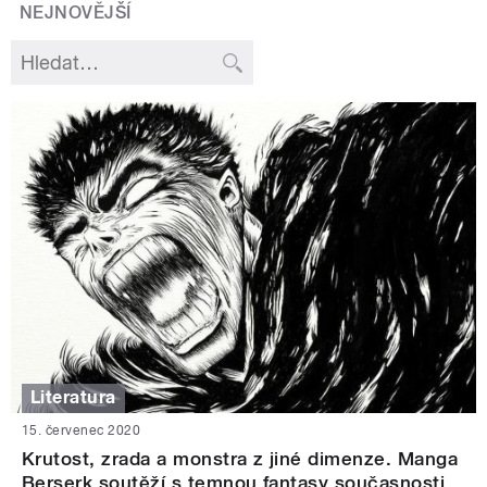
NEJNOVĚJŠÍ
Literatura
15. červenec 2020
Krutost, zrada a monstra z jiné dimenze. Manga
Berserk soutěží s temnou fantasy současnosti