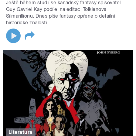
Ještě během studií se kanadský fantasy spisovatel
Guy Gavriel Kay podílel na editaci Tolkienova
Silmarillionu. Dnes píše fantasy opřené o detailní
historické znalosti.
Literatura