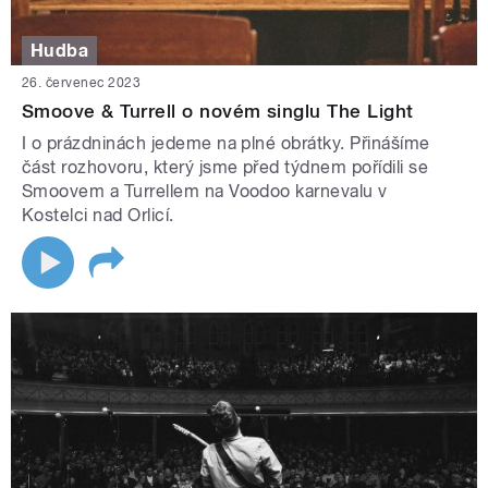
Hudba
26. červenec 2023
Smoove & Turrell o novém singlu The Light
I o prázdninách jedeme na plné obrátky. Přinášíme
část rozhovoru, který jsme před týdnem pořídili se
Smoovem a Turrellem na Voodoo karnevalu v
Kostelci nad Orlicí.