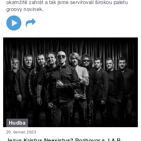
okamžitě zahrát a tak jsme servírovali širokou paletu
groovy novinek.
Hudba
20. červen 2023
Jezus Kristus Neexistus? Rozhovor s J.A.R.