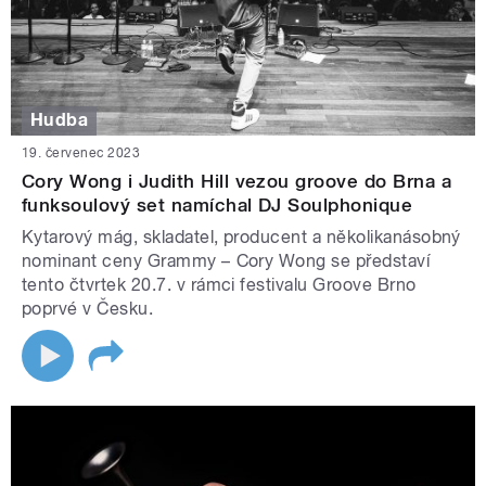
Hudba
19. červenec 2023
Cory Wong i Judith Hill vezou groove do Brna a
funksoulový set namíchal DJ Soulphonique
Kytarový mág, skladatel, producent a několikanásobný
nominant ceny Grammy –⁠ Cory Wong se představí
tento čtvrtek 20.7. v rámci festivalu Groove Brno
poprvé v Česku.