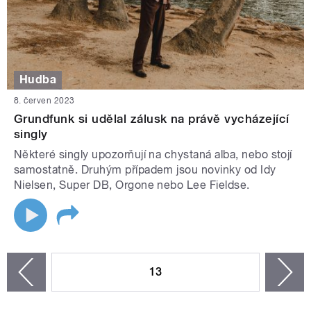
Hudba
8. červen 2023
Grundfunk si udělal zálusk na právě vycházející
singly
Některé singly upozorňují na chystaná alba, nebo stojí
samostatně. Druhým případem jsou novinky od Idy
Nielsen, Super DB, Orgone nebo Lee Fieldse.
STRÁNKY
13
n
zí