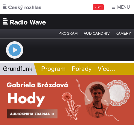
Přejít k hlavnímu obsahu
MENU
ŽIVĚ
PROGRAM
AUDIOARCHIV
KAMERY
Grundfunk
Program
Pořady
Více
…