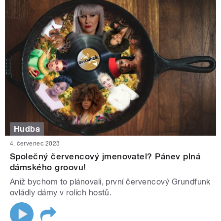
Hudba
4. červenec 2023
Společný červencový jmenovatel? Pánev plná
dámského groovu!
Aniž bychom to plánovali, první červencový Grundfunk
ovládly dámy v rolích hostů.