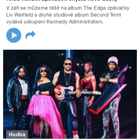
V září se můžeme těšit na album The Edge zpěvačky
Liv Warfield a druhé studiové album Second Term
vydává uskupení Kennedy Administration.
Hudba