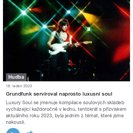
Hudba
18. leden 2023
Grundfunk servíroval naprosto luxusní soul
Luxury Soul se jmenuje kompilace soulových skladeb
vycházející každoročně v lednu, tentokrát s přízviskem
aktuálního roku 2023, byla jedním z témat, které jsme
nakousli.