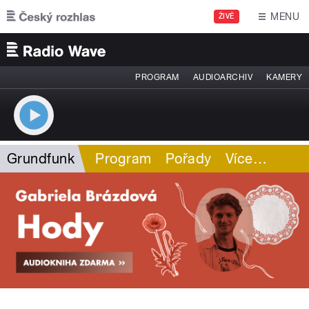
Přejít k hlavnímu obsahu
MENU
ŽIVĚ
PROGRAM
AUDIOARCHIV
KAMERY
Grundfunk
Program
Pořady
Více
…