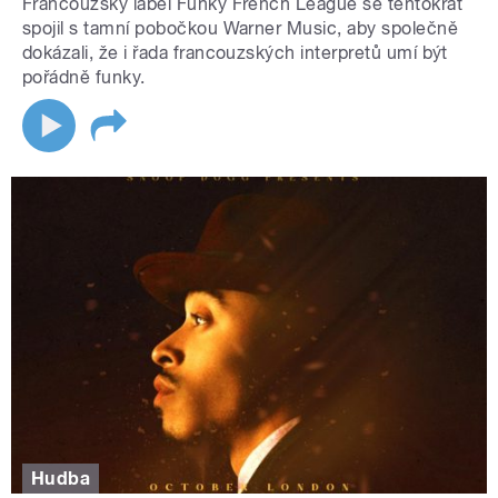
Francouzský label Funky French League se tentokrát
spojil s tamní pobočkou Warner Music, aby společně
dokázali, že i řada francouzských interpretů umí být
pořádně funky.
Hudba