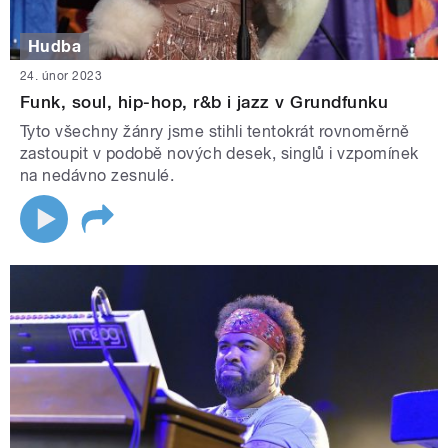
Hudba
24. únor 2023
Funk, soul, hip-hop, r&b i jazz v Grundfunku
Tyto všechny žánry jsme stihli tentokrát rovnoměrně
zastoupit v podobě nových desek, singlů i vzpomínek
na nedávno zesnulé.