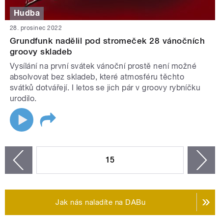
Hudba
28. prosinec 2022
Grundfunk nadělil pod stromeček 28 vánočních
groovy skladeb
Vysílání na první svátek vánoční prostě není možné
absolvovat bez skladeb, které atmosféru těchto
svátků dotvářejí. I letos se jich pár v groovy rybníčku
urodilo.
STRÁNKY
15
n
zí
Jak nás naladíte na DABu