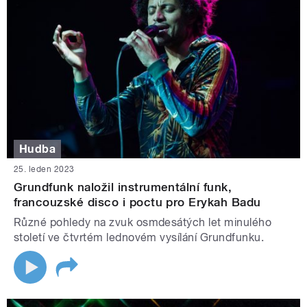
Hudba
25. leden 2023
Grundfunk naložil instrumentální funk,
francouzské disco i poctu pro Erykah Badu
Různé pohledy na zvuk osmdesátých let minulého
století ve čtvrtém lednovém vysílání Grundfunku.