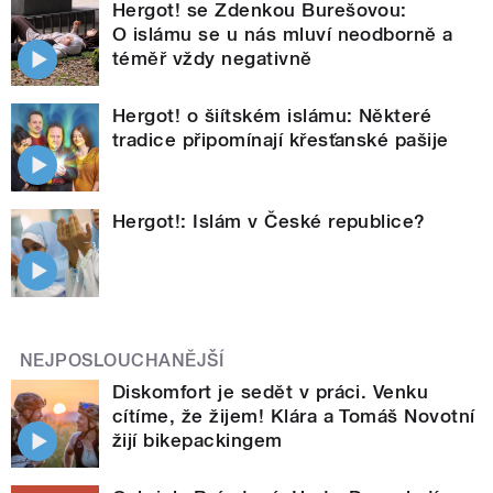
Hergot! se Zdenkou Burešovou:
O islámu se u nás mluví neodborně a
téměř vždy negativně
Hergot! o šiítském islámu: Některé
tradice připomínají křesťanské pašije
Hergot!: Islám v České republice?
NEJPOSLOUCHANĚJŠÍ
Diskomfort je sedět v práci. Venku
cítíme, že žijem! Klára a Tomáš Novotní
žijí bikepackingem