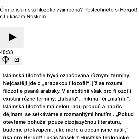
Čím je islámská filozofie výjimečná? Poslechněte si Hergot!
s Lukášem Noskem
48:33
Islámská filozofie bývá označována různými termíny.
Nejčastěji jde o „arabskou filozofii“, jíž se rozumí
filozofie psaná arabsky. V arabštině však pro filozofii
existují různé termíny: „falsafa“, „hikma“ či „ma’rifa“.
Islámská filozofie má celou řadu proudů a napříč
dějinami se setkáváme s rozmanitými hnutími. „Pokud
otevřeme bohužel pouze cizojazyčnou literaturu,
budeme překvapeni, jaké moře a oceán jsme našli,“
říká pro Hergot! Lukáš Nosek z Husitské teologické