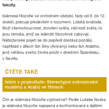
fakulty.
Islámská filozofie ve vrcholném období, tedy od 9. do 12.
století, pracuje především s rozumem. Lidská svoboda,
Boží všemohoucnost, stvoření světa, věčnost světa, to
jsou témata, jimiž se islámští filozofové zabývají.
Náboženské pojetí se do popředí dostává později,
například v dílech Ibn Síny (Aviceny) nebo Ibn Arabího,
jenž většinu svého života prožil v dnešním Španělsku,
v Seville.
Islám v popkultuře: Stereotypní zobrazování
muslimů a Arabů ve filmech
Čím je islámská filozofie výjimečná? Podle Lukáše Noska
je islámská filozofie napojená a konfrontovaná s dalšími