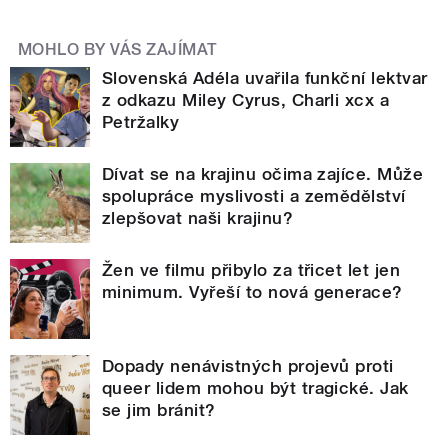
MOHLO BY VÁS ZAJÍMAT
Slovenská Adéla uvařila funkční lektvar
z odkazu Miley Cyrus, Charli xcx a
Petržalky
Dívat se na krajinu očima zajíce. Může
spolupráce myslivosti a zemědělství
zlepšovat naši krajinu?
Žen ve filmu přibylo za třicet let jen
minimum. Vyřeší to nová generace?
Dopady nenávistných projevů proti
queer lidem mohou být tragické. Jak
se jim bránit?