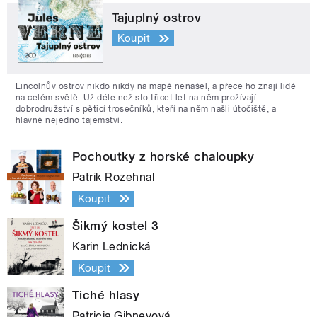
Tajuplný ostrov
Koupit
Lincolnův ostrov nikdo nikdy na mapě nenašel, a přece ho znají lidé
na celém světě. Už déle než sto třicet let na něm prožívají
dobrodružství s pěticí trosečníků, kteří na něm našli útočiště, a
hlavně nejedno tajemství.
Pochoutky z horské chaloupky
Patrik Rozehnal
Koupit
Šikmý kostel 3
Karin Lednická
Koupit
Tiché hlasy
Patricia Gibneyová