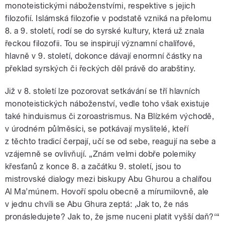
monoteistickými náboženstvími, respektive s jejich
filozofií. Islámská filozofie v podstatě vzniká na přelomu
8. a 9. století, rodí se do syrské kultury, která už znala
řeckou filozofii. Tou se inspirují významní chalífové,
hlavně v 9. století, dokonce dávají enormní částky na
překlad syrských či řeckých děl právě do arabštiny.
Již v 8. století lze pozorovat setkávání se tří hlavních
monoteistických náboženství, vedle toho však existuje
také hinduismus či zoroastrismus. Na Blízkém východě,
v úrodném půlměsíci, se potkávají myslitelé, kteří
z těchto tradicí čerpají, učí se od sebe, reagují na sebe a
vzájemně se ovlivňují. „Znám velmi dobře polemiky
křesťanů z konce 8. a začátku 9. století, jsou to
mistrovské dialogy mezi biskupy Abu Ghurou a chalífou
Al Ma’múnem. Hovoří spolu obecně a mírumilovně, ale
v jednu chvíli se Abu Ghura zeptá: ‚Jak to, že nás
pronásledujete? Jak to, že jsme nuceni platit vyšší daň?‘“