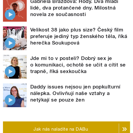
Gabriela Brázdová: Hody. Dva mladí
lidé, dva protančené dny. Milostná
novela ze současnosti
Velikost 38 jako plus size? Český film
preferuje jediný typ ženského těla, říká
herečka Soukupová
Jde mi to v posteli? Dobrý sex je
o komunikaci, ochotě se učit a cítit se
trapně, říká sexkoučka
Daddy issues nejsou jen popkulturní
nálepka. Ovlivňují naše vztahy a
netýkají se pouze žen
Jak nás naladíte na DABu