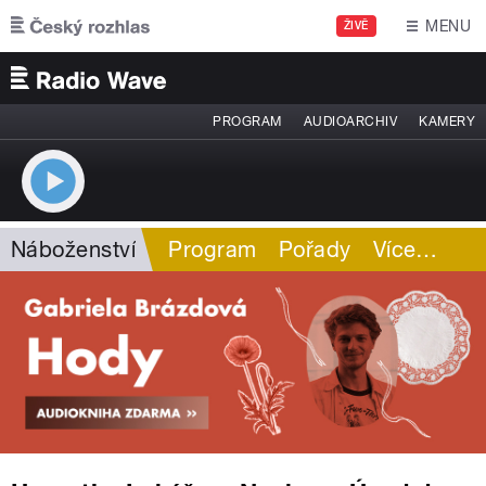
Přejít k hlavnímu obsahu
MENU
ŽIVĚ
PROGRAM
AUDIOARCHIV
KAMERY
Náboženství
Program
Pořady
Více
…