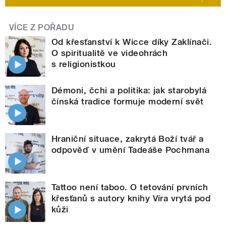
VÍCE Z POŘADU
Od křesťanství k Wicce díky Zaklínači.
O spiritualitě ve videohrách
s religionistkou
Démoni, čchi a politika: jak starobylá
čínská tradice formuje moderní svět
Hraniční situace, zakrytá Boží tvář a
odpověď v umění Tadeáše Pochmana
Tattoo není taboo. O tetování prvních
křesťanů s autory knihy Víra vrytá pod
kůži