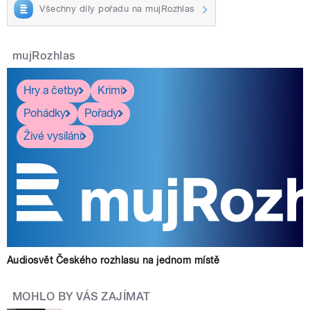
Všechny díly pořadu na mujRozhlas
mujRozhlas
Hry a četby
Krimi
Pohádky
Pořady
Živé vysílání
Audiosvět Českého rozhlasu na jednom místě
MOHLO BY VÁS ZAJÍMAT