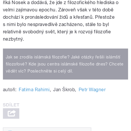
říká Nosek a dodává, že jde z filozofického hlediska o
velmi zajímavou epochu. Zároveň však v této době
dochází k pronásledování židů a křesťanů. Přestože
s nimi bylo nespravedlivě zacházeno, stále to byl
relativně svobodný svět, který je k rozvoji filozofie
nezbytný.
Jak se zrodila islámská filozofie? Jaké otázky řešili islámští
filozofové? Kde jsou centra islámské filozofie dnes? Chcete
vědět víc? Poslechněte si celý díl.
autoři:
Fatima Rahimi
,
Jan Škrob
,
Petr Wagner