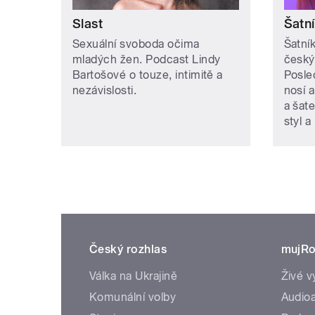
Slast
Šatn
Sexuální svoboda očima
Šatní
mladých žen. Podcast Lindy
českýc
Bartošové o touze, intimitě a
Posle
nezávislosti.
nosí a
a šat
styl a
Český rozhlas
mujRo
Válka na Ukrajině
Živé v
Komunální volby
Audioa