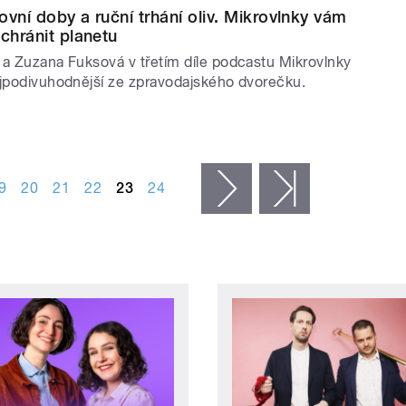
ovní doby a ruční trhání oliv. Mikrovlnky vám
achránit planetu
 a Zuzana Fuksová v třetím díle podcastu Mikrovlnky
ejpodivuhodnější ze zpravodajského dvorečku.
9
20
21
22
23
24
následující ›
poslední »