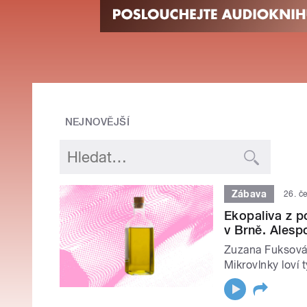
NEJNOVĚJŠÍ
Zábava
26. č
Ekopaliva z po
v Brně. Alesp
Zuzana Fuksová 
Mikrovlnky loví 