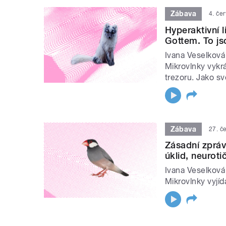
Zábava
4. če
Hyperaktivní l
Gottem. To js
Ivana Veselková
Mikrovlnky vykrá
trezoru. Jako sv
Zábava
27. č
Zásadní zpráv
úklid, neuroti
Ivana Veselková
Mikrovlnky vyjíd