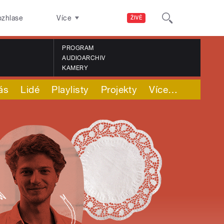
ozhlase
Více
ŽIVĚ
PROGRAM
AUDIOARCHIV
KAMERY
ás
Lidé
Playlisty
Projekty
Více
…