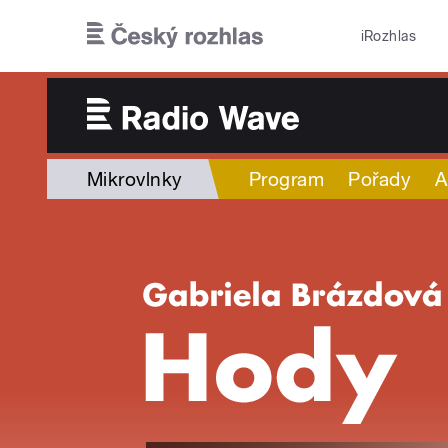
Přejít k hlavnímu obsahu
iRozhlas
Mikrovlnky
Program
Pořady
A