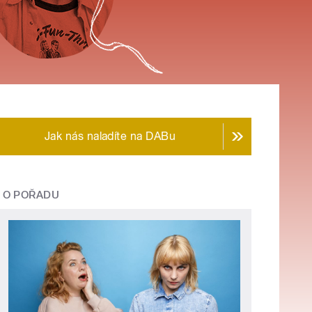
Jak nás naladíte na DABu
O POŘADU