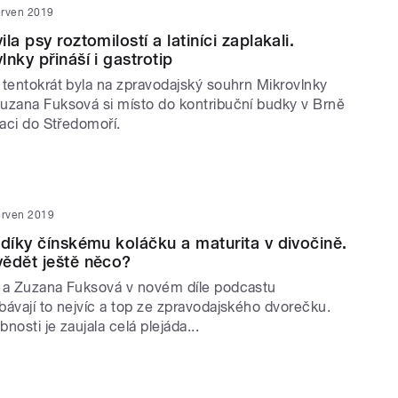
erven 2019
la psy roztomilostí a latiníci zaplakali.
nky přináší i gastrotip
 tentokrát byla na zpravodajský souhrn Mikrovlnky
uzana Fuksová si místo do kontribuční budky v Brně
eaci do Středomoří.
erven 2019
 díky čínskému koláčku a maturita v divočině.
ědět ještě něco?
 a Zuzana Fuksová v novém díle podcastu
bávají to nejvíc a top ze zpravodajského dvorečku.
nosti je zaujala celá plejáda...