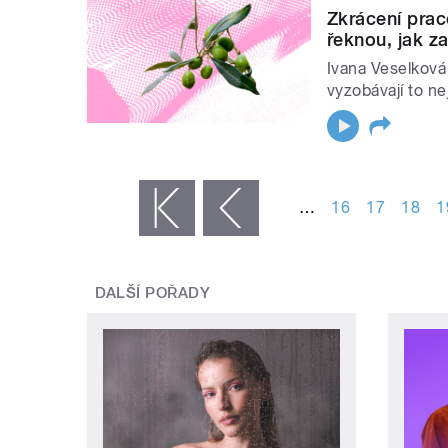
Zkrácení prac
řeknou, jak z
Ivana Veselková
vyzobávají to n
STRÁNKY
…
16
17
18
1
« první
‹ předchozí
DALŠÍ POŘADY