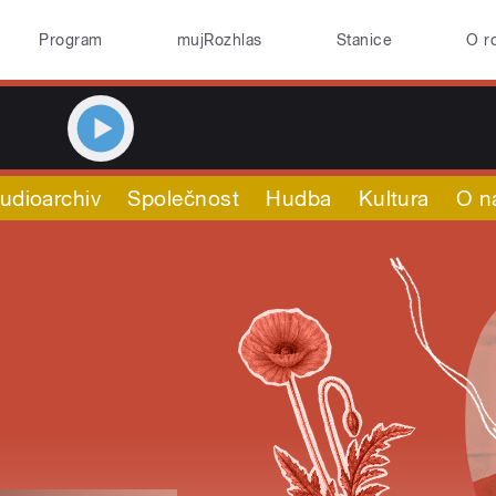
Program
mujRozhlas
Stanice
O r
udioarchiv
Společnost
Hudba
Kultura
O n