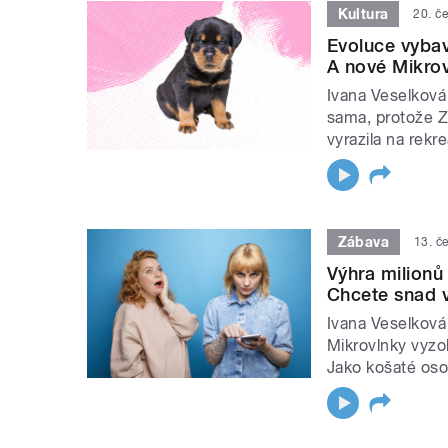
Kultura
20. č
Evoluce vybavi
A nové Mikrovl
Ivana Veselková
sama, protože Z
vyrazila na rekr
Zábava
13. č
Výhra milionů
Chcete snad v
Ivana Veselková
Mikrovlnky vyzo
Jako košaté osob