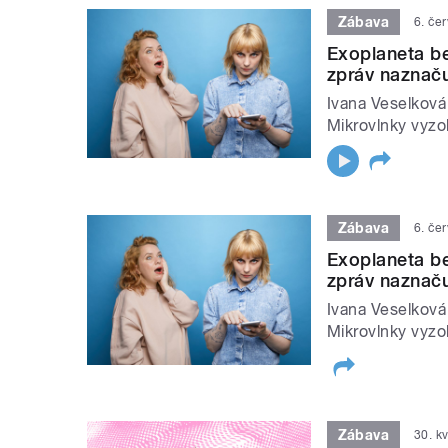
Zábava
6. če
Exoplaneta be
zpráv naznaču
Ivana Veselková
Mikrovlnky vyzo
Zábava
6. če
Exoplaneta be
zpráv naznaču
Ivana Veselková
Mikrovlnky vyzo
Zábava
30. k