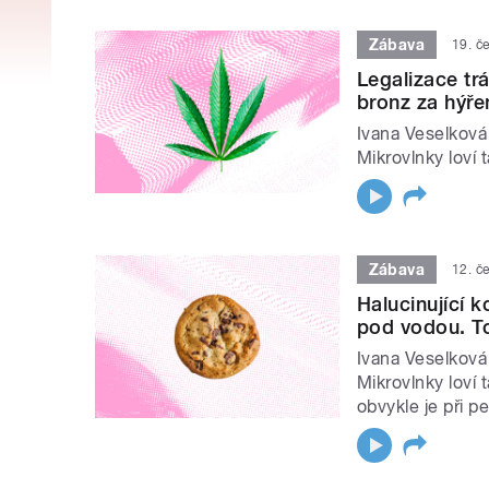
Zábava
19. č
Legalizace trá
bronz za hýře
Ivana Veselková
Mikrovlnky loví 
Zábava
12. č
Halucinující 
pod vodou. To
Ivana Veselková
Mikrovlnky loví 
obvykle je při pe