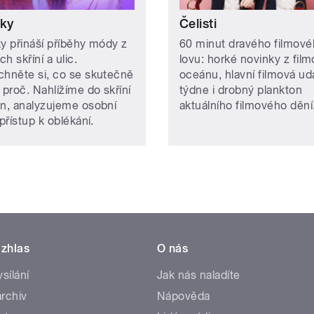
íky
Čelisti
ky přináší příběhy módy z
60 minut dravého filmov
h skříní a ulic.
lovu: horké novinky z fil
chněte si, co se skutečně
oceánu, hlavní filmová ud
 proč. Nahlížíme do skříní
týdne i drobný plankton
en, analyzujeme osobní
aktuálního filmového dění
 přístup k oblékání.
zhlas
O nás
ysílání
Jak nás naladíte
rchiv
Nápověda