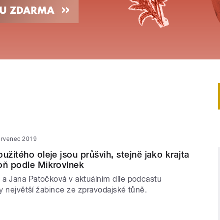
ervenec 2019
užitého oleje jsou průšvih, stejně jako krajta
oň podle Mikrovlnek
a Jana Patočková v aktuálním díle podcastu
ty největší žabince ze zpravodajské tůně.