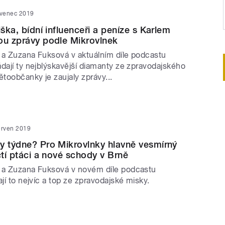
rvenec 2019
iška, bídní influenceři a peníze s Karlem
ou zprávy podle Mikrovlnek
 a Zuzana Fuksová v aktuálním díle podcastu
dají ty nejblýskavější diamanty ze zpravodajského
ětoobčanky je zaujaly zprávy...
erven 2019
y týdne? Pro Mikrovlnky hlavně vesmírný
čtí ptáci a nové schody v Brně
 a Zuzana Fuksová v novém díle podcastu
ají to nejvíc a top ze zpravodajské misky.