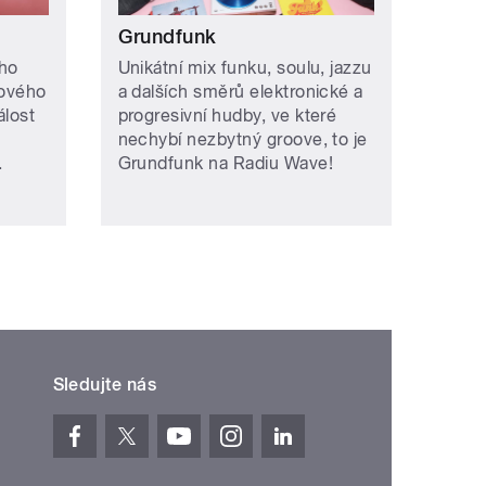
Grundfunk
ého
Unikátní mix funku, soulu, jazzu
mového
a dalších směrů elektronické a
álost
progresivní hudby, ve které
nechybí nezbytný groove, to je
.
Grundfunk na Radiu Wave!
Sledujte nás