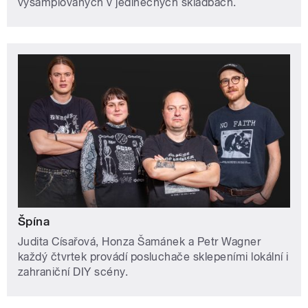
vysamplovaných v jedinečných skladbách.
Špína
Judita Císařová, Honza Šamánek a Petr Wagner
každý čtvrtek provádí posluchače sklepeními lokální i
zahraniční DIY scény.