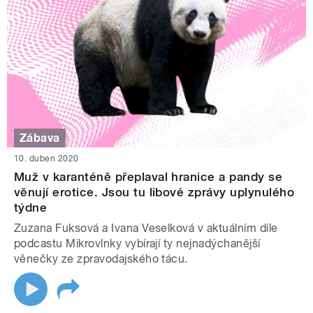
Zábava
10. duben 2020
Muž v karanténě přeplaval hranice a pandy se
věnují erotice. Jsou tu libové zprávy uplynulého
týdne
Zuzana Fuksová a Ivana Veselková v aktuálním díle
podcastu Mikrovlnky vybírají ty nejnadýchanější
věnečky ze zpravodajského tácu.