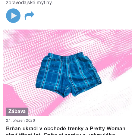
zpravodajské mýtiny.
Zábava
27. březen 2020
Brňan ukradl v obchodě trenky a Pretty Woman
slaví třicet let. Dejte si zprávy z uplynulého