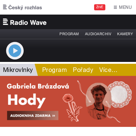
Přejít k hlavnímu obsahu
MENU
ŽIVĚ
PROGRAM
AUDIOARCHIV
KAMERY
Mikrovlnky
Program
Pořady
Více
…