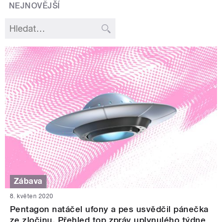
NEJNOVĚJŠÍ
Zábava
8. květen 2020
Pentagon natáčel ufony a pes usvědčil pánečka
ze zločinu. Přehled top zpráv uplynulého týdne