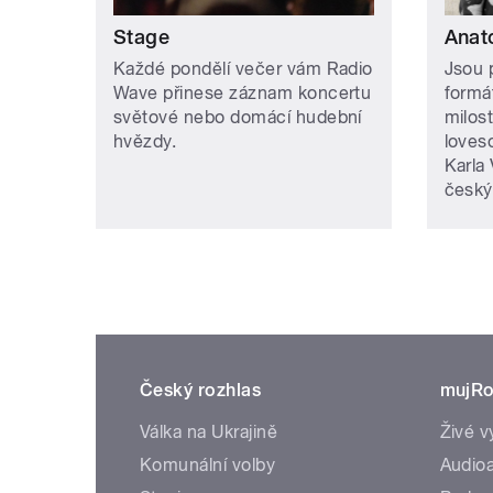
Stage
Anat
Každé pondělí večer vám Radio
Jsou p
Wave přinese záznam koncertu
formá
světové nebo domácí hudební
milos
hvězdy.
loveso
Karla
český
Český rozhlas
mujRo
Válka na Ukrajině
Živé v
Komunální volby
Audioa