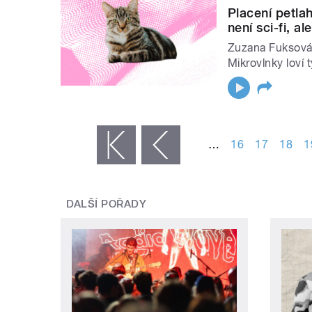
Placení petlah
není sci-fi, a
Zuzana Fuksová 
Mikrovlnky loví
STRÁNKY
…
16
17
18
1
« první
‹ předchozí
DALŠÍ POŘADY