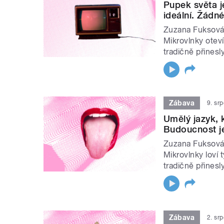
Pupek světa je
ideální. Žádné
Zuzana Fuksová 
Mikrovlnky otevír
tradičně přinesly
Zábava
9. sr
Umělý jazyk, 
Budoucnost je 
Zuzana Fuksová 
Mikrovlnky loví 
tradičně přinesl
Zábava
2. sr