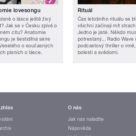
omie lovesongu
Rituál
ísně o lásce ještě živý
Čas letošního rituálu se blí
t? Jak se v Česku zpívá o
všichni začínají mít strach
tném citu? Anatomie
Jedno je jisté. Někdo mus
ngu je šestidílná série
potrestaný... Radio Wave 
 Veselého o současných
podcastový thriller o vině,
ch písních o lásce.
bolesti a svědomí.
zhlas
O nás
ysílání
Jak nás naladíte
rchiv
Nápověda