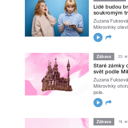
Lidé budou br
soukromým try
Zuzana Fuksová 
Mikrovlnky oteví
Zábava
23. s
Staré zámky c
svět podle Mi
Zuzana Fuksová 
Mikrovlnky otví
pole.
Zábava
16. s