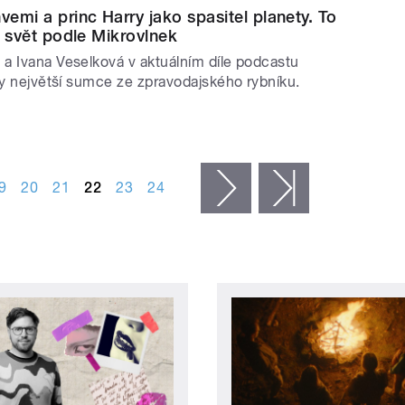
vemi a princ Harry jako spasitel planety. To
le svět podle Mikrovlnek
a Ivana Veselková v aktuálním díle podcastu
 ty největší sumce ze zpravodajského rybníku.
9
20
21
22
23
24
následující ›
poslední »