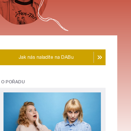
Jak nás naladíte na DABu
O POŘADU