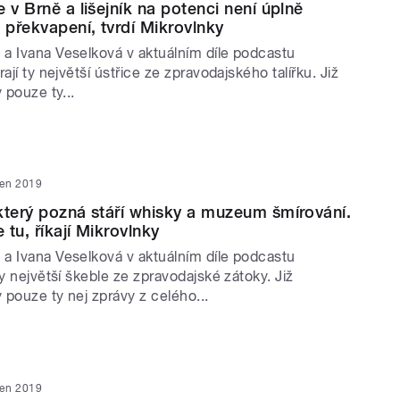
 v Brně a lišejník na potenci není úplně
 překvapení, tvrdí Mikrovlnky
a Ivana Veselková v aktuálním díle podcastu
ají ty největší ústřice ze zpravodajského talířku. Již
 pouze ty...
pen 2019
který pozná stáří whisky a muzeum šmírování.
tu, říkají Mikrovlnky
a Ivana Veselková v aktuálním díle podcastu
ty největší škeble ze zpravodajské zátoky. Již
y pouze ty nej zprávy z celého...
pen 2019