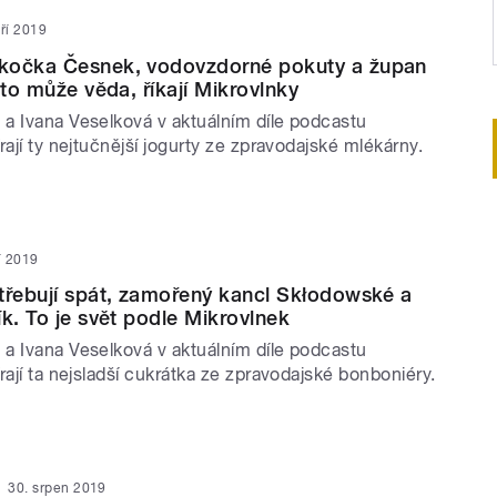
áří 2019
kočka Česnek, vodovzdorné pokuty a župan
 to může věda, říkají Mikrovlnky
a Ivana Veselková v aktuálním díle podcastu
rají ty nejtučnější jogurty ze zpravodajské mlékárny.
ří 2019
třebují spát, zamořený kancl Skłodowské a
ík. To je svět podle Mikrovlnek
a Ivana Veselková v aktuálním díle podcastu
rají ta nejsladší cukrátka ze zpravodajské bonboniéry.
30. srpen 2019