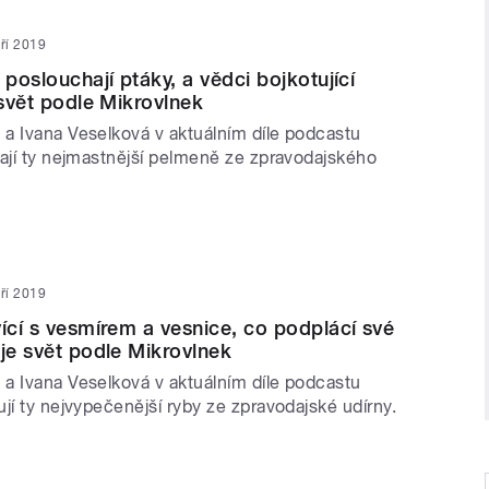
áří 2019
 poslouchají ptáky, a vědci bojkotující
 svět podle Mikrovlnek
a Ivana Veselková v aktuálním díle podcastu
rají ty nejmastnější pelmeně ze zpravodajského
áří 2019
vící s vesmírem a vesnice, co podplácí své
 je svět podle Mikrovlnek
a Ivana Veselková v aktuálním díle podcastu
jí ty nejvypečenější ryby ze zpravodajské udírny.