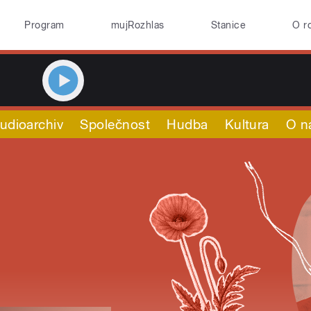
Program
mujRozhlas
Stanice
O r
udioarchiv
Společnost
Hudba
Kultura
O n