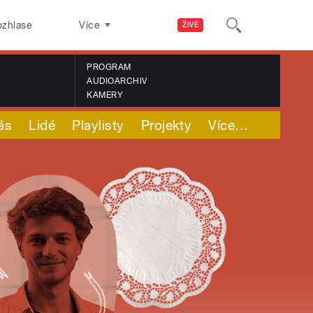
ozhlase
Více
ŽIVĚ
PROGRAM
AUDIOARCHIV
KAMERY
ás
Lidé
Playlisty
Projekty
Více
…