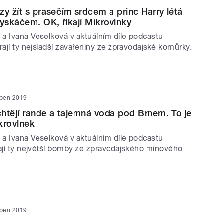
zy žít s prasečím srdcem a princ Harry létá
skáčem. OK, říkají Mikrovlnky
a Ivana Veselková v aktuálním díle podcastu
rají ty nejsladší zavařeniny ze zpravodajské komůrky.
rpen 2019
htějí rande a tajemná voda pod Brnem. To je
krovlnek
a Ivana Veselková v aktuálním díle podcastu
rají ty největší bomby ze zpravodajského minového
rpen 2019