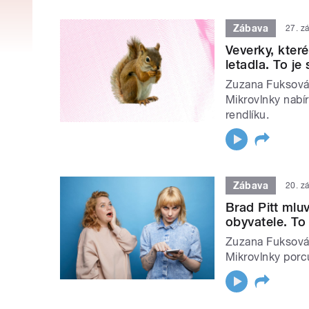
Zábava
27. z
Veverky, které
letadla. To je
Zuzana Fuksová 
Mikrovlnky nabí
rendlíku.
Zábava
20. z
Brad Pitt mlu
obyvatele. To
Zuzana Fuksová 
Mikrovlnky porcu