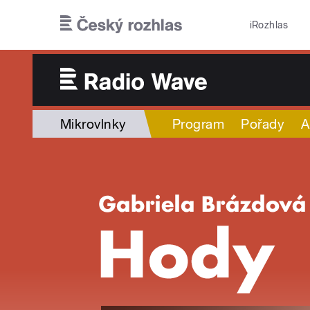
Přejít k hlavnímu obsahu
iRozhlas
Mikrovlnky
Program
Pořady
A