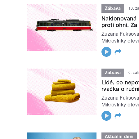
Zábava
13. z
Naklonovaná 
proti ohni. Za
Zuzana Fuksová 
Mikrovlnky oteví
Zábava
6. zá
Lidé, co nepo
rvačka o ručn
Zuzana Fuksová 
Mikrovlnky oteví
Aktuální dění