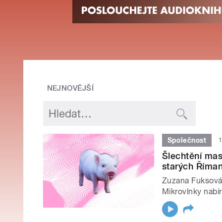
NEJNOVĚJŠÍ
Společnost
1
Šlechtění mas
starých Říman
Zuzana Fuksová 
Mikrovlnky nabír