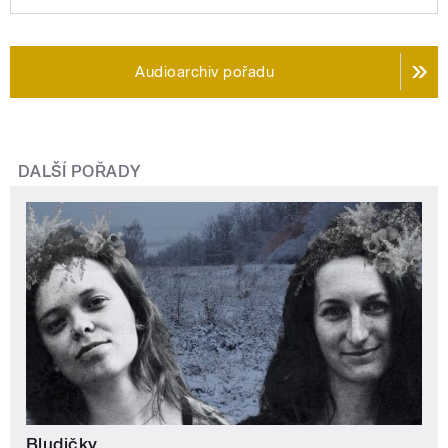
Audioarchiv pořadu
DALŠÍ POŘADY
Bludičky