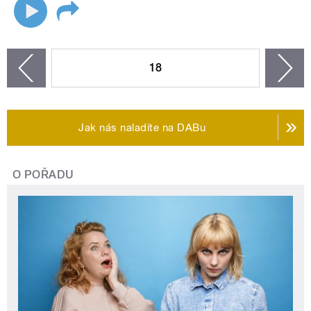
STRÁNKY
18
n
zí
Jak nás naladíte na DABu
O POŘADU