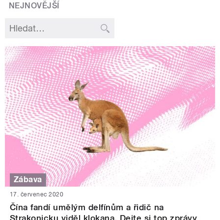
NEJNOVĚJŠÍ
Zábava
17. červenec 2020
Čína fandí umělým delfínům a řidič na
Strakonicku viděl klokana. Dejte si top zprávy