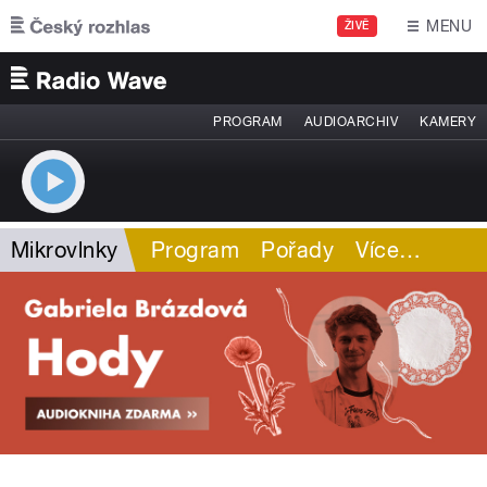
Přejít k hlavnímu obsahu
MENU
ŽIVĚ
PROGRAM
AUDIOARCHIV
KAMERY
Mikrovlnky
Program
Pořady
Více
…