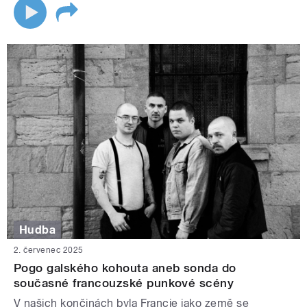
Hudba
2. červenec 2025
Pogo galského kohouta aneb sonda do
současné francouzské punkové scény
V našich končinách byla Francie jako země se