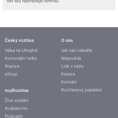
her tou nejhravější formou.
Český rozhlas
O nás
Válka na Ukrajině
Jak nás naladíte
Komunální volby
Nápověda
Stanice
Lidé v rádiu
eShop
Kariéra
Kontakt
Rozhlasový poplatek
mujRozhlas
Živé vysílání
Audioarchiv
Podcasty