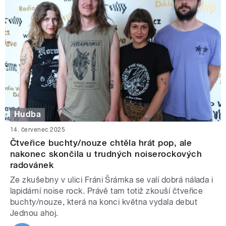
Hudba
14. červenec 2025
Čtveřice buchty/nouze chtěla hrát pop, ale
nakonec skončila u trudných noiserockových
radovánek
Ze zkušebny v ulici Fráni Šrámka se valí dobrá nálada i
lapidární noise rock. Právě tam totiž zkouší čtveřice
buchty/nouze, která na konci května vydala debut
Jednou ahoj.