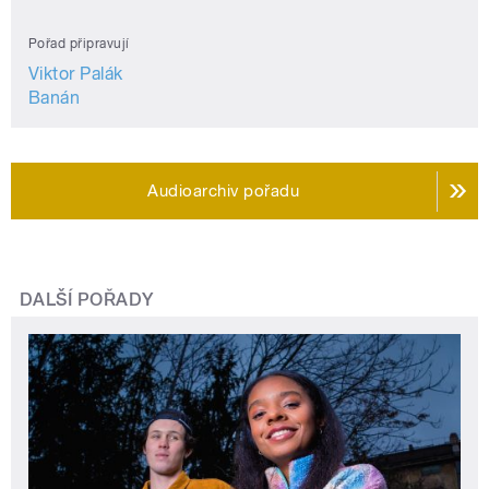
Pořad připravují
Viktor Palák
Banán
Audioarchiv pořadu
DALŠÍ POŘADY