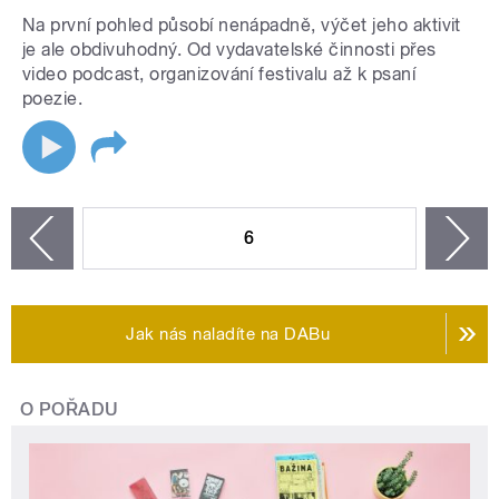
Na první pohled působí nenápadně, výčet jeho aktivit
je ale obdivuhodný. Od vydavatelské činnosti přes
video podcast, organizování festivalu až k psaní
poezie.
STRÁNKY
6
n
zí
Jak nás naladíte na DABu
O POŘADU