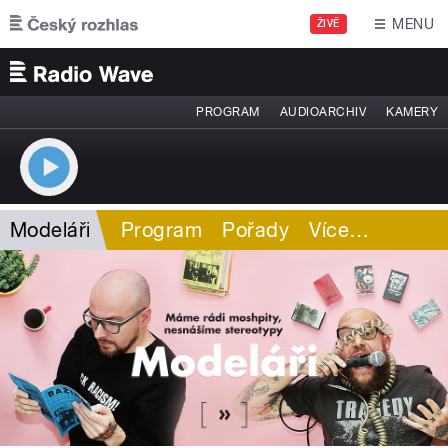
Přejít k hlavnímu obsahu
MENU
ŽIVĚ
PROGRAM
AUDIOARCHIV
KAMERY
Modeláři
Program
Pořady
Více
…