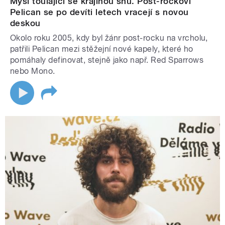
Mysl toulající se krajinou snů. Post-rockoví
Pelican se po devíti letech vracejí s novou
deskou
Okolo roku 2005, kdy byl žánr post-rocku na vrcholu,
patřili Pelican mezi stěžejní nové kapely, které ho
pomáhaly definovat, stejně jako např. Red Sparrows
nebo Mono.