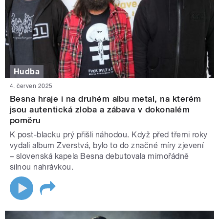
Hudba
4. červen 2025
Besna hraje i na druhém albu metal, na kterém
jsou autentická zloba a zábava v dokonalém
poměru
K post-blacku prý přišli náhodou. Když před třemi roky
vydali album Zverstvá, bylo to do značné míry zjevení
– slovenská kapela Besna debutovala mimořádně
silnou nahrávkou.