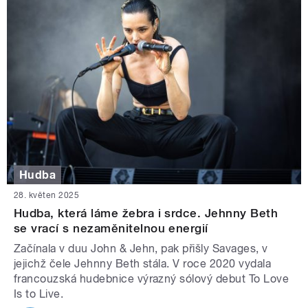
Hudba
28. květen 2025
Hudba, která láme žebra i srdce. Jehnny Beth
se vrací s nezaměnitelnou energií
Začínala v duu John & Jehn, pak přišly Savages, v
jejichž čele Jehnny Beth stála. V roce 2020 vydala
francouzská hudebnice výrazný sólový debut To Love
Is to Live.