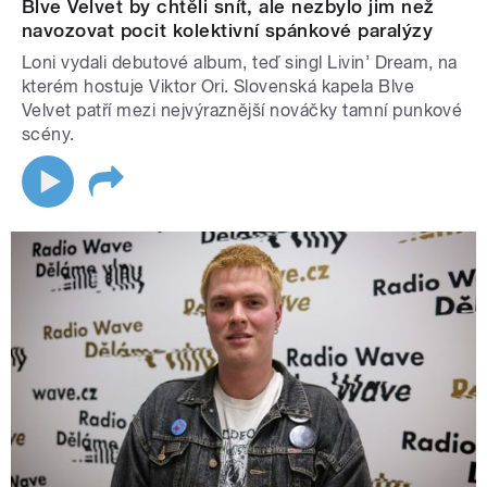
Blve Velvet by chtěli snít, ale nezbylo jim než
navozovat pocit kolektivní spánkové paralýzy
Loni vydali debutové album, teď singl Livin’ Dream, na
kterém hostuje Viktor Ori. Slovenská kapela Blve
Velvet patří mezi nejvýraznější nováčky tamní punkové
scény.