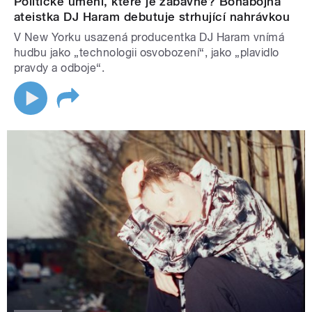
Politické umění, které je zábavné? Bohabojná
ateistka DJ Haram debutuje strhující nahrávkou
V New Yorku usazená producentka DJ Haram vnímá
hudbu jako „technologii osvobození“, jako „plavidlo
pravdy a odboje“.