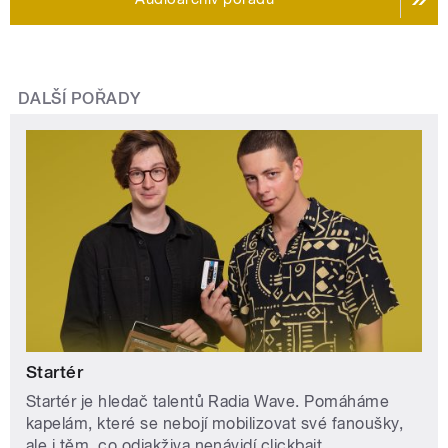
DALŠÍ POŘADY
Startér
Startér je hledač talentů Radia Wave. Pomáháme
kapelám, které se nebojí mobilizovat své fanoušky,
ale i těm, co odjakživa nenávidí clickbait.