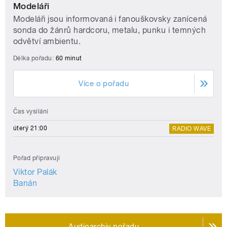
Modeláři
Modeláři jsou informovaná i fanouškovsky zanícená
sonda do žánrů hardcoru, metalu, punku i temných
odvětví ambientu.
Délka pořadu:
60 minut
Více o pořadu
Čas vysílání
úterý 21:00
RADIO WAVE
Pořad připravují
Viktor Palák
Banán
Audioarchiv pořadu