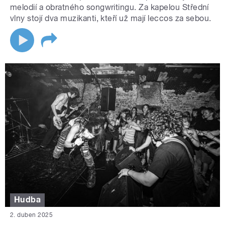
melodií a obratného songwritingu. Za kapelou Střední
vlny stojí dva muzikanti, kteří už mají leccos za sebou.
Hudba
2. duben 2025