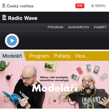
Přejít k hlavnímu obsahu
MENU
ŽIVĚ
PROGRAM
AUDIOARCHIV
KAMERY
Modeláři
Program
Pořady
Více
…