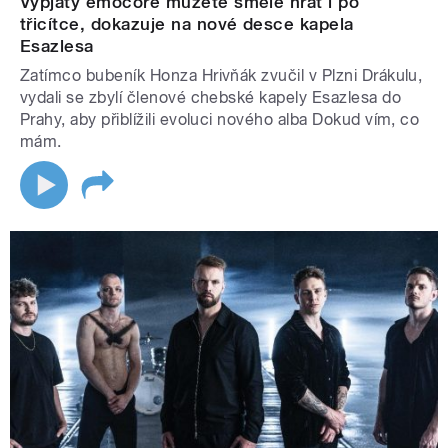
Vypjatý emocore můžete směle hrát i po
třicítce, dokazuje na nové desce kapela
Esazlesa
Zatímco bubeník Honza Hrivňák zvučil v Plzni Drákulu,
vydali se zbylí členové chebské kapely Esazlesa do
Prahy, aby přiblížili evoluci nového alba Dokud vím, co
mám.