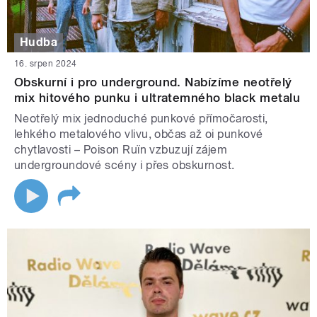
Hudba
16. srpen 2024
Obskurní i pro underground. Nabízíme neotřelý
mix hitového punku i ultratemného black metalu
Neotřelý mix jednoduché punkové přímočarosti,
lehkého metalového vlivu, občas až oi punkové
chytlavosti – Poison Ruïn vzbuzují zájem
undergroundové scény i přes obskurnost.