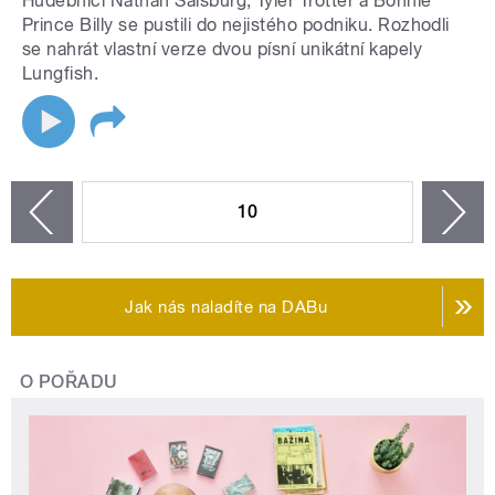
Hudebníci Nathan Salsburg, Tyler Trotter a Bonnie
Prince Billy se pustili do nejistého podniku. Rozhodli
se nahrát vlastní verze dvou písní unikátní kapely
Lungfish.
STRÁNKY
10
n
zí
Jak nás naladíte na DABu
O POŘADU