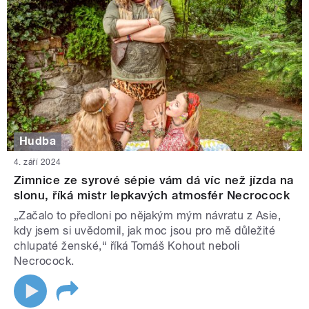
Hudba
4. září 2024
Zimnice ze syrové sépie vám dá víc než jízda na
slonu, říká mistr lepkavých atmosfér Necrocock
„Začalo to předloni po nějakým mým návratu z Asie,
kdy jsem si uvědomil, jak moc jsou pro mě důležité
chlupaté ženské,“ říká Tomáš Kohout neboli
Necrocock.