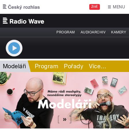
Přejít k hlavnímu obsahu
MENU
ŽIVĚ
PROGRAM
AUDIOARCHIV
KAMERY
Modeláři
Program
Pořady
Více
…