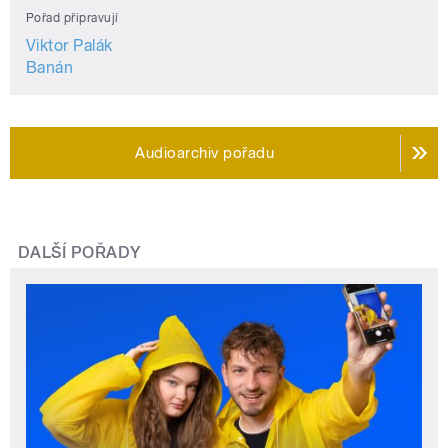
Pořad připravují
Viktor Palák
Banán
Audioarchiv pořadu
DALŠÍ POŘADY