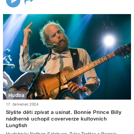
Hudba
17. červenec 2024
Slyšte děti zpívat a usínat. Bonnie Prince Billy
nádherně uchopil coververze kultovních
Lungfish