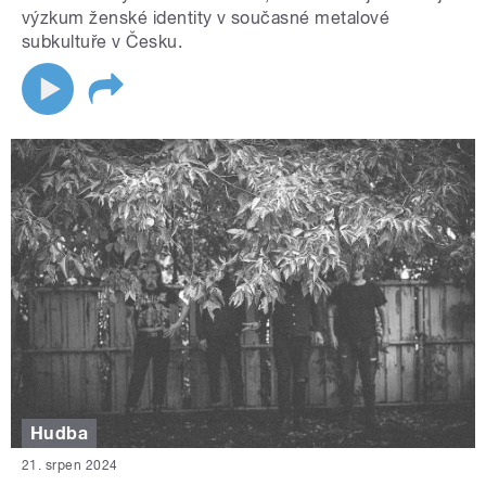
výzkum ženské identity v současné metalové
subkultuře v Česku.
Hudba
21. srpen 2024