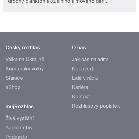
drobný plankton aktuálního filmového dění.
Český rozhlas
O nás
Válka na Ukrajině
Jak nás naladíte
Komunální volby
Nápověda
Stanice
Lidé v rádiu
eShop
Kariéra
Kontakt
Rozhlasový poplatek
mujRozhlas
Živé vysílání
Audioarchiv
Podcasty