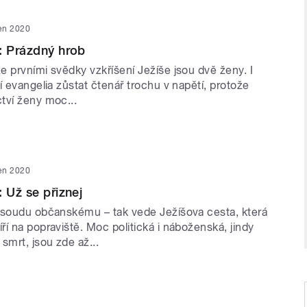
en 2020
: Prázdný hrob
 prvními svědky vzkříšení Ježíše jsou dvě ženy. I
í evangelia zůstat čtenář trochu v napětí, protože
tví ženy moc...
en 2020
 Už se přiznej
 soudu občanskému – tak vede Ježíšova cesta, která
í na popraviště. Moc politická i náboženská, jindy
smrt, jsou zde až...