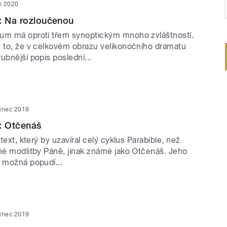
n 2020
: Na rozloučenou
um má oproti třem synoptickým mnoho zvláštností.
e to, že v celkovém obrazu velikonočního dramatu
ubnější popis poslední...
sinec 2019
: Otčenáš
 text, který by uzavíral celý cyklus Parabible, než
ané modlitby Páně, jinak známé jako Otčenáš. Jeho
t možná popudí...
sinec 2019