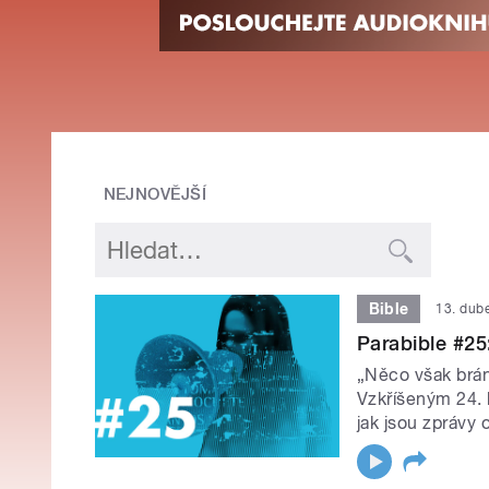
NEJNOVĚJŠÍ
Bible
13. dub
Parabible #25
„Něco však bráni
Vzkříšeným 24. 
jak jsou zprávy o