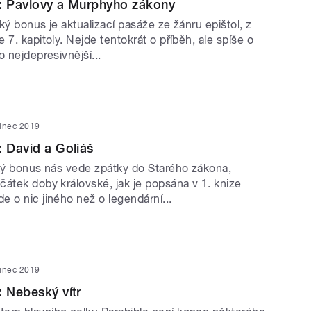
0: Pavlovy a Murphyho zákony
ký bonus je aktualizací pasáže ze žánru epištol, z
 7. kapitoly. Nejde tentokrát o příběh, ale spíše o
o nejdepresivnější...
sinec 2019
: David a Goliáš
cký bonus nás vede zpátky do Starého zákona,
átek doby královské, jak je popsána v 1. knize
 o nic jiného než o legendární...
sinec 2019
: Nebeský vítr