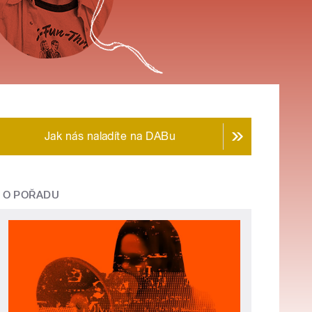
Jak nás naladíte na DABu
O POŘADU