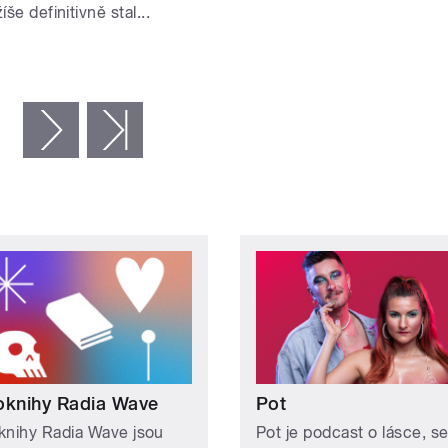
íše definitivně stal...
následující ›
poslední »
oknihy Radia Wave
Pot
knihy Radia Wave jsou
Pot je podcast o lásce, s