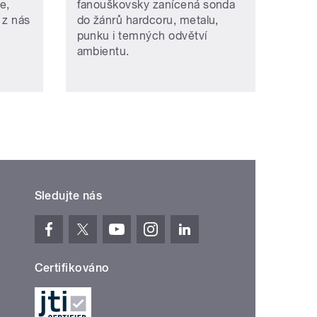
e,
fanouškovsky zanícená sonda
 z nás
do žánrů hardcoru, metalu,
punku i temných odvětví
ambientu.
Sledujte nás
Certifikováno