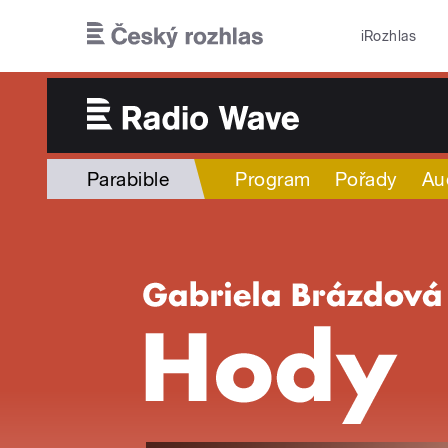
Přejít k hlavnímu obsahu
iRozhlas
Parabible
Program
Pořady
Au