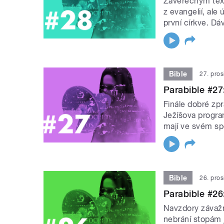
Závěrečným text
z evangelií, ale
první církve. Dá
Bible
27. pro
Parabible #27:
Finále dobré zpr
Ježíšova progra
mají ve svém spo
Bible
26. pro
Parabible #2
Navzdory závažno
nebrání stopám 