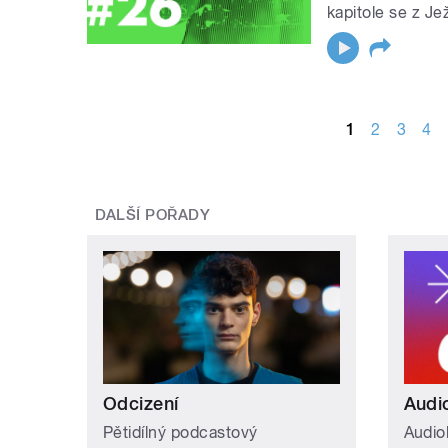
kapitole se z Jež
STRÁNKY
1
2
3
4
DALŠÍ POŘADY
Odcizení
Audi
Pětidílný podcastový
Audio