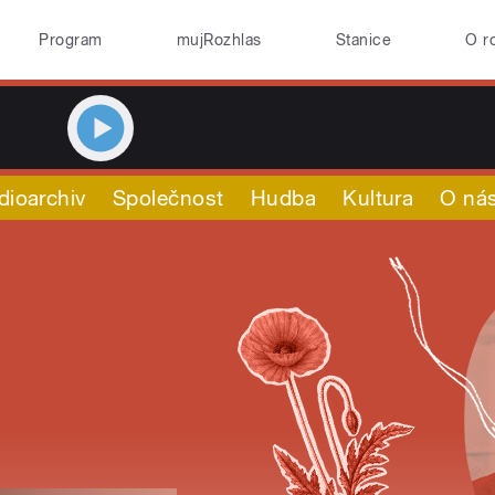
Program
mujRozhlas
Stanice
O r
dioarchiv
Společnost
Hudba
Kultura
O ná