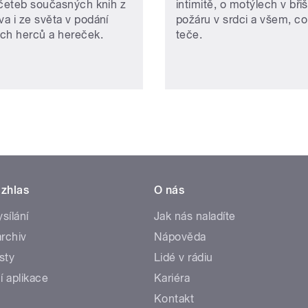
 četeb současných knih z
intimitě, o motýlech v břiš
a i ze světa v podání
požáru v srdci a všem, co
ch herců a hereček.
teče.
zhlas
O nás
ysílání
Jak nás naladíte
rchiv
Nápověda
sty
Lidé v rádiu
í aplikace
Kariéra
Kontakt