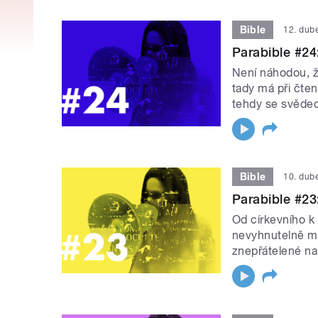
Bible
12. dub
Parabible #24
Není náhodou, že
tady má při čten
tehdy se svědec
Bible
10. dub
Parabible #23:
Od církevního k
nevyhnutelně míř
znepřátelené na 