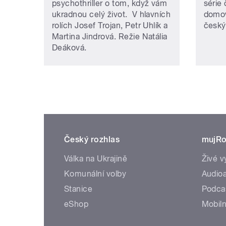
psychothriller o tom, když vám
série
ukradnou celý život. V hlavních
domov
rolích Josef Trojan, Petr Uhlík a
český
Martina Jindrová. Režie Natália
Deáková.
Český rozhlas
mujRo
Válka na Ukrajině
Živé v
Komunální volby
Audioa
Stanice
Podca
eShop
Mobiln