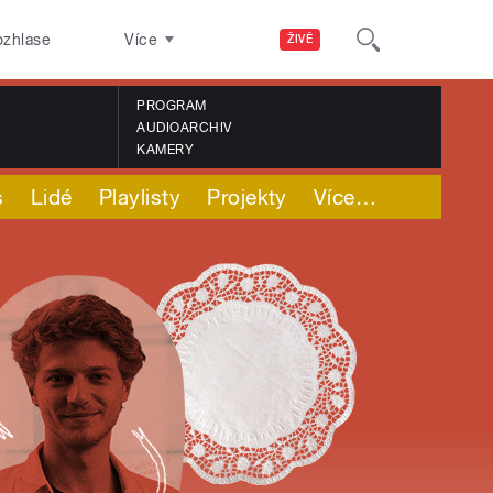
ozhlase
Více
ŽIVĚ
PROGRAM
AUDIOARCHIV
KAMERY
s
Lidé
Playlisty
Projekty
Více
…