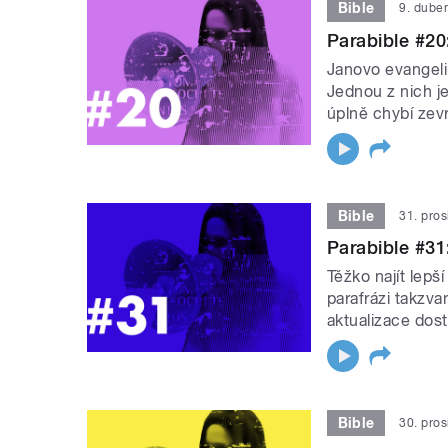
Bible
9. dube
Parabible #20
Janovo evangeli
Jednou z nich j
úplně chybí zevr
Bible
31. pro
Parabible #31
Těžko najít lepší
parafrázi takzv
aktualizace dos
Bible
30. pro