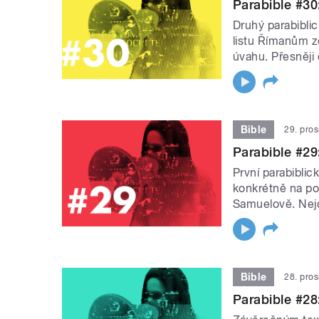
Parabible #3
Druhý parabiblic
listu Římanům ze
úvahu. Přesněji 
Bible
29. pro
Parabible #29
První parabibli
konkrétně na poč
Samuelově. Nejde
Bible
28. pro
Parabible #28