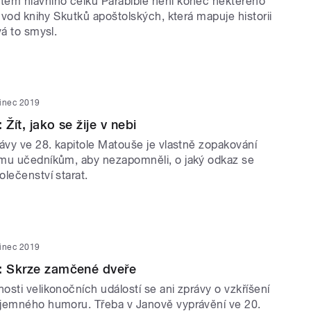
em hlavního celku Parabible není konec některého
 úvod knihy Skutků apoštolských, která mapuje historii
vá to smysl.
sinec 2019
 Žít, jako se žije v nebi
ávy ve 28. kapitole Matouše je vlastně zopakování
mu učedníkům, aby nezapomněli, o jaký odkaz se
lečenství starat.
sinec 2019
6: Skrze zamčené dveře
sti velikonočních událostí se ani zprávy o vzkříšení
jemného humoru. Třeba v Janově vyprávění ve 20.