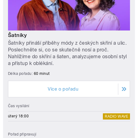
Šatníky
Šatníky přináší příběhy módy z českých skříní a ulic.
Poslechněte si, co se skutečně nosí a proč.
Nahlížíme do skříní a šaten, analyzujeme osobní styl
a přístup k oblékání.
Délka pořadu:
60 minut
Více o pořadu
Čas vysílání
úterý 18:00
RADIO WAVE
Pořad připravují