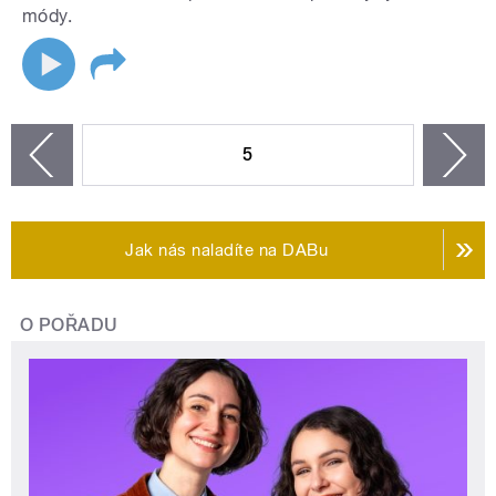
módy.
STRÁNKY
5
n
zí
Jak nás naladíte na DABu
O POŘADU