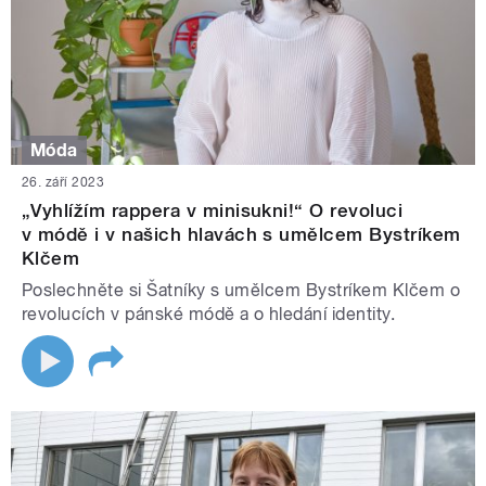
Móda
26. září 2023
„Vyhlížím rappera v minisukni!“ O revoluci
v módě i v našich hlavách s umělcem Bystríkem
Klčem
Poslechněte si Šatníky s umělcem Bystríkem Klčem o
revolucích v pánské módě a o hledání identity.