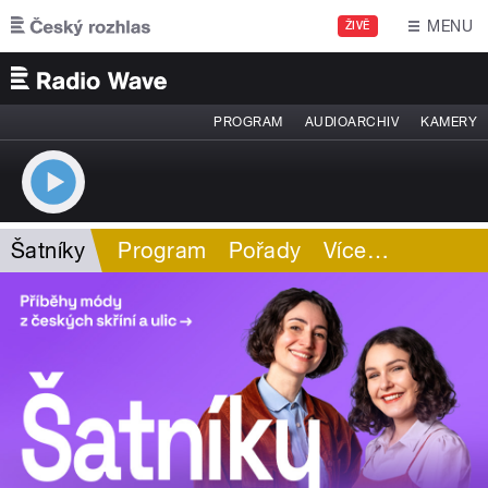
Přejít k hlavnímu obsahu
MENU
ŽIVĚ
PROGRAM
AUDIOARCHIV
KAMERY
Šatníky
Program
Pořady
Více
…