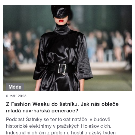
Móda
6. září 2023
Z Fashion Weeku do šatníku. Jak nás obleče
mladá návrhářská generace?
Podcast Šatníky se tentokrát natáčel v budově
historické elektrárny v pražských Holešovicích.
Industriální chrám z přelomu hostil pražský týden