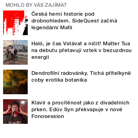
MOHLO BY VÁS ZAJÍMAT
Česká herní historie pod
drobnohledem. SideQuest začíná
legendární Mafií
Haló, je čas Vstávat a ničit! Matter Tua
na debutu přetavují vztek v bezuzdnou
energii
Dendrofilní radovánky. Tichá přítelkyně
coby erotika botanika
Klavír a procítěnost jako z divadelních
prken. Edúv Syn překvapuje v nové
Fonosession