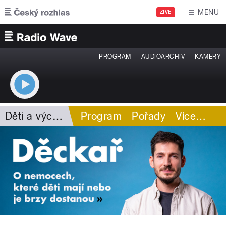
Přejít k hlavnímu obsahu
MENU
ŽIVĚ
PROGRAM
AUDIOARCHIV
KAMERY
Děti a výchova
Program
Pořady
Více
…