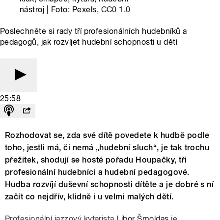
nástroj | Foto: Pexels,
CC0 1.0
Poslechněte si rady tří profesionálních hudebníků a
pedagogů, jak rozvíjet hudební schopnosti u dětí
25:58
Rozhodovat se, zda své dítě povedete k hudbě podle
toho, jestli má, či nemá „hudební sluch“, je tak trochu
přežitek, shodují se hosté pořadu Houpačky, tři
profesionální hudebníci a hudební pedagogové.
Hudba rozvíjí duševní schopnosti dítěte a je dobré s ní
začít co nejdřív, klidně i u velmi malých dětí.
Profesionální jazzový kytarista
Libor Šmoldas
je