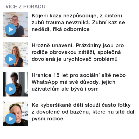
VÍCE Z POŘADU
Kojení kazy nezpůsobuje, z čištění
zubů trauma nevzniká. Zubní kaz se
nedědí, říká odbornice
Hrozně unavení. Prázdniny jsou pro
rodiče obrovskou zátěží, společná
dovolená je urychlovač problémů
Hranice 15 let pro sociální sítě nebo
WhatsApp má své důvody, jejich
uživatelům ale bývá i osm
Ke kyberšikaně dětí slouží často fotky
z dovolené od bazénu, které na sítě dali
pyšní rodiče