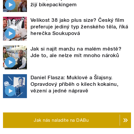
žijí bikepackingem
Velikost 38 jako plus size? Český film
preferuje jediný typ ženského těla, říká
herečka Soukupová
Jak si najít manžu na malém městě?
Jde to, ale nelze mít mnoho nároků
Daniel Flasza: Muklové a Šlajsny.
Opravdový příběh o kilech kokainu,
vězení a jedné nápravě
Jak nás naladíte na DABu