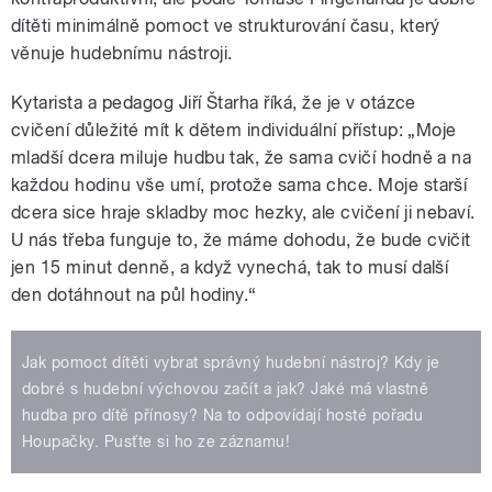
dítěti minimálně pomoct ve strukturování času, který
věnuje hudebnímu nástroji.
Kytarista a pedagog Jiří Štarha říká, že je v otázce
cvičení důležité mít k dětem individuální přístup: „Moje
mladší dcera miluje hudbu tak, že sama cvičí hodně a na
každou hodinu vše umí, protože sama chce. Moje starší
dcera sice hraje skladby moc hezky, ale cvičení ji nebaví.
U nás třeba funguje to, že máme dohodu, že bude cvičit
jen 15 minut denně, a když vynechá, tak to musí další
den dotáhnout na půl hodiny.“
Jak pomoct dítěti vybrat správný hudební nástroj? Kdy je
dobré s hudební výchovou začít a jak? Jaké má vlastně
hudba pro dítě přínosy? Na to odpovídají hosté pořadu
Houpačky. Pusťte si ho ze záznamu!