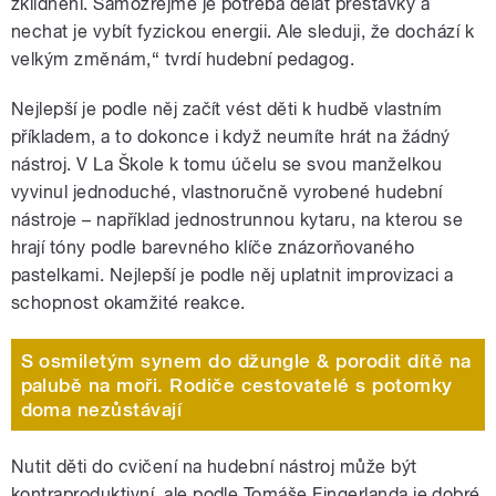
zklidnění. Samozřejmě je potřeba dělat přestávky a
nechat je vybít fyzickou energii. Ale sleduji, že dochází k
velkým změnám,“ tvrdí hudební pedagog.
Nejlepší je podle něj začít vést děti k hudbě vlastním
příkladem, a to dokonce i když neumíte hrát na žádný
nástroj. V La Škole k tomu účelu se svou manželkou
vyvinul jednoduché, vlastnoručně vyrobené hudební
nástroje – například jednostrunnou kytaru, na kterou se
hrají tóny podle barevného klíče znázorňovaného
pastelkami. Nejlepší je podle něj uplatnit improvizaci a
schopnost okamžité reakce.
S osmiletým synem do džungle & porodit dítě na
palubě na moři. Rodiče cestovatelé s potomky
doma nezůstávají
Nutit děti do cvičení na hudební nástroj může být
kontraproduktivní, ale podle Tomáše Fingerlanda je dobré